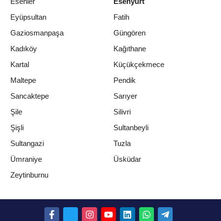
Esenler
Esenyurt
Eyüpsultan
Fatih
Gaziosmanpaşa
Güngören
Kadıköy
Kağıthane
Kartal
Küçükçekmece
Maltepe
Pendik
Sancaktepe
Sarıyer
Şile
Silivri
Şişli
Sultanbeyli
Sultangazi
Tuzla
Ümraniye
Üsküdar
Zeytinburnu
GÜNCEL