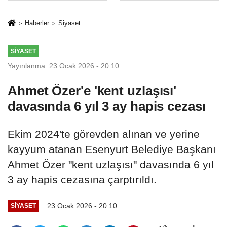
Mesleki Eğitim
İkinci Cumhuriyet
Protokolü
ve İhanet
Haberler
Siyaset
Belgesidir!'
SIYASET
Yayınlanma: 23 Ocak 2026 - 20:10
Ahmet Özer'e 'kent uzlaşısı'
davasında 6 yıl 3 ay hapis cezası
Ekim 2024'te görevden alınan ve yerine
kayyum atanan Esenyurt Belediye Başkanı
Ahmet Özer "kent uzlaşısı" davasında 6 yıl
3 ay hapis cezasına çarptırıldı.
23 Ocak 2026 - 20:10
SIYASET