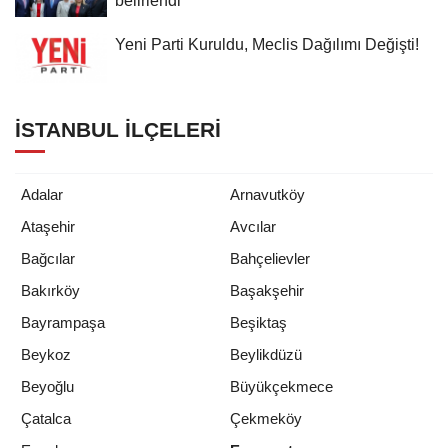
belirlendi
Yeni Parti Kuruldu, Meclis Dağılımı Değişti!
İSTANBUL İLÇELERI
Adalar
Arnavutköy
Ataşehir
Avcılar
Bağcılar
Bahçelievler
Bakırköy
Başakşehir
Bayrampaşa
Beşiktaş
Beykoz
Beylikdüzü
Beyoğlu
Büyükçekmece
Çatalca
Çekmeköy