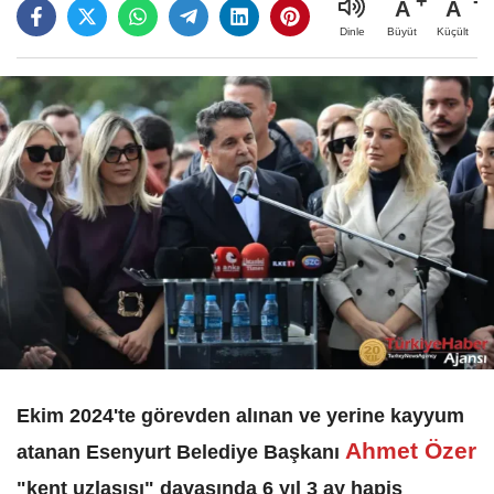
A
A
Büyüt
Küçült
Dinle
Ekim 2024'te görevden alınan ve yerine kayyum
Ahmet Özer
atanan Esenyurt Belediye Başkanı
"kent uzlaşısı" davasında 6 yıl 3 ay hapis