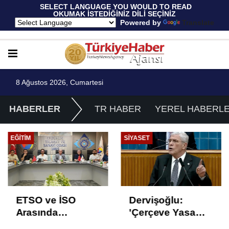
 SELECT LANGUAGE YOU WOULD TO READ 
OKUMAK İSTEDİĞİNİZ DİLİ SEÇİNİZ
  Powered by 
Translate
8 Ağustos 2026, Cumartesi
HABERLER
TR HABER
YEREL HABERL
EĞITIM
SIYASET
ETSO ve İSO
Dervişoğlu:
Arasında
'Çerçeve Yasa
İstihdam Odaklı
Çözüm Değil,