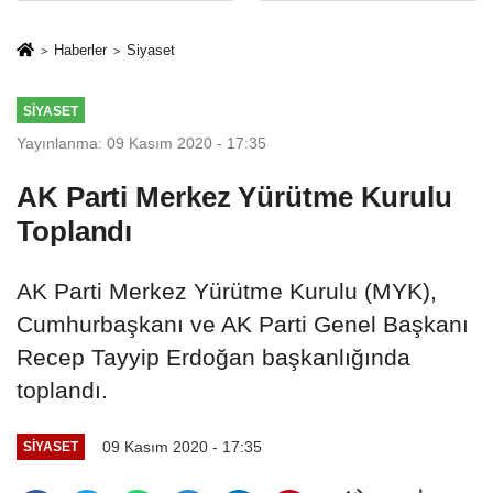
sivil gözleri
%50,49 olarak
izmariti
açıkladı
Haberler
Siyaset
affetmeyecek
SIYASET
Yayınlanma: 09 Kasım 2020 - 17:35
AK Parti Merkez Yürütme Kurulu
Toplandı
AK Parti Merkez Yürütme Kurulu (MYK),
Cumhurbaşkanı ve AK Parti Genel Başkanı
Recep Tayyip Erdoğan başkanlığında
toplandı.
09 Kasım 2020 - 17:35
SIYASET