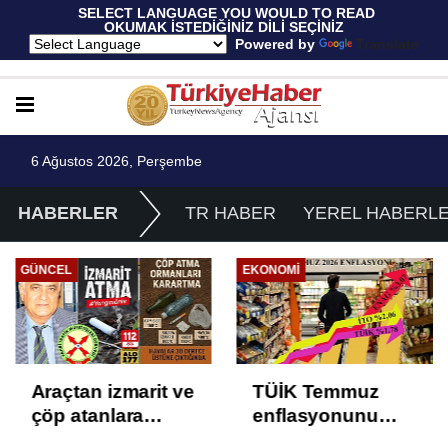
 SELECT LANGUAGE YOU WOULD TO READ 
OKUMAK İSTEDİĞİNİZ DİLİ SEÇİNİZ
  Powered by 
Translate
6 Ağustos 2026, Perşembe
HABERLER
TR HABER
YEREL HABERL
GÜNCEL
EKONOMI
Araçtan izmarit ve
TÜİK Temmuz
çöp atanlara
enflasyonunu
uyarı: Trafiğin
%31,75; ENAG