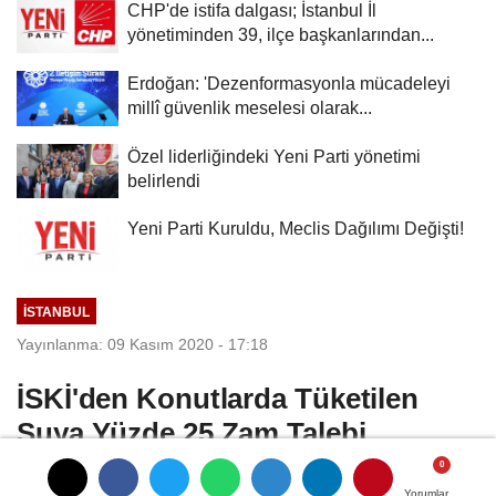
CHP'de istifa dalgası; İstanbul İl
yönetiminden 39, ilçe başkanlarından...
Erdoğan: 'Dezenformasyonla mücadeleyi
millî güvenlik meselesi olarak...
Özel liderliğindeki Yeni Parti yönetimi
belirlendi
Yeni Parti Kuruldu, Meclis Dağılımı Değişti!
İSTANBUL
Yayınlanma: 09 Kasım 2020 - 17:18
İSKİ'den Konutlarda Tüketilen
Suya Yüzde 25 Zam Talebi
İSKİ Genel Müdürlüğü tarafından, 2021 yılı
Yorumlar
Yorumlar