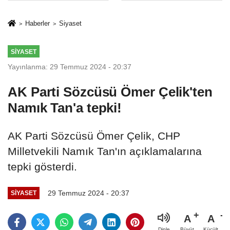
sivil gözleri
%50,49 olarak
izmariti
açıkladı
Haberler
Siyaset
affetmeyecek
SIYASET
Yayınlanma: 29 Temmuz 2024 - 20:37
AK Parti Sözcüsü Ömer Çelik'ten
Namık Tan'a tepki!
AK Parti Sözcüsü Ömer Çelik, CHP
Milletvekili Namık Tan'ın açıklamalarına
tepki gösterdi.
29 Temmuz 2024 - 20:37
SIYASET
A
A
Büyüt
Küçült
Dinle