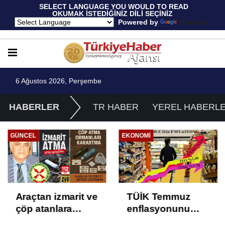
 SELECT LANGUAGE YOU WOULD TO READ 
OKUMAK İSTEDİĞİNİZ DİLİ SEÇİNİZ
  Powered by 
Translate
6 Ağustos 2026, Perşembe
HABERLER
TR HABER
YEREL HABERL
GÜNCEL
EKONOMI
Araçtan izmarit ve
TÜİK Temmuz
çöp atanlara
enflasyonunu
uyarı: Trafiğin
%31,75; ENAG