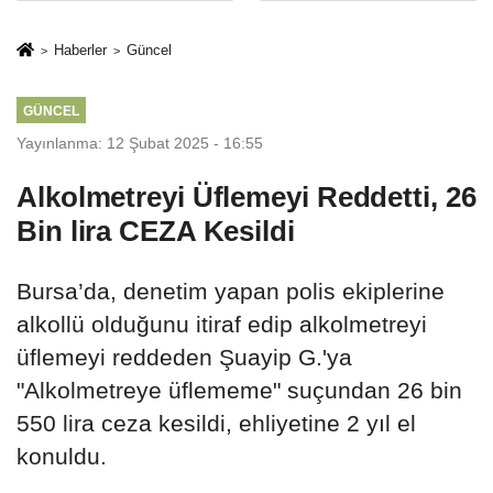
Mesleki Eğitim
İkinci Cumhuriyet
Protokolü
ve İhanet
Haberler
Güncel
Belgesidir!'
GÜNCEL
Yayınlanma: 12 Şubat 2025 - 16:55
Alkolmetreyi Üflemeyi Reddetti, 26
Bin lira CEZA Kesildi
Bursa’da, denetim yapan polis ekiplerine
alkollü olduğunu itiraf edip alkolmetreyi
üflemeyi reddeden Şuayip G.'ya
"Alkolmetreye üflememe" suçundan 26 bin
550 lira ceza kesildi, ehliyetine 2 yıl el
konuldu.