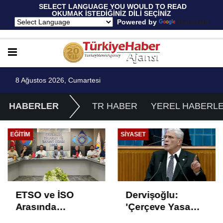
 SELECT LANGUAGE YOU WOULD TO READ 
OKUMAK İSTEDİĞİNİZ DİLİ SEÇİNİZ
  Powered by 
Translate
8 Ağustos 2026, Cumartesi
HABERLER
TR HABER
YEREL HABERL
EĞITIM
SIYASET
ETSO ve İSO
Dervişoğlu:
Arasında
'Çerçeve Yasa
İstihdam Odaklı
Çözüm Değil,