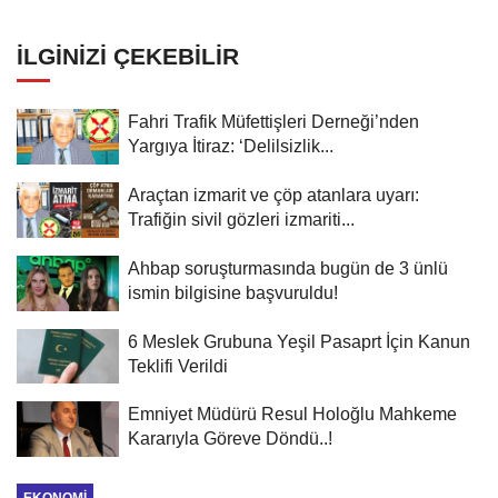
çıkıyor!
İLGINIZI ÇEKEBILIR
Fahri Trafik Müfettişleri Derneği’nden
Yargıya İtiraz: ‘Delilsizlik...
Araçtan izmarit ve çöp atanlara uyarı:
Trafiğin sivil gözleri izmariti...
Ahbap soruşturmasında bugün de 3 ünlü
ismin bilgisine başvuruldu!
6 Meslek Grubuna Yeşil Pasaprt İçin Kanun
Teklifi Verildi
Emniyet Müdürü Resul Holoğlu Mahkeme
Kararıyla Göreve Döndü..!
EKONOMI