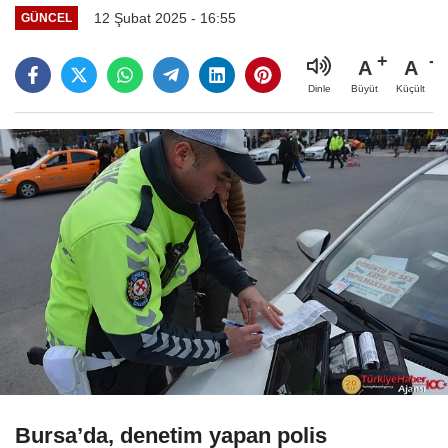
12 Şubat 2025 - 16:55
GÜNCEL
A
A
Büyüt
Küçült
Dinle
Bursa’da, denetim yapan polis