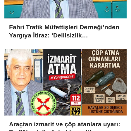
Fahri Trafik Müfettişleri Derneği’nden
Yargıya İtiraz: ‘Delilsizlik
Gerekçesiyle Ceza İptali
Hukuksuzdur’
Araçtan izmarit ve çöp atanlara uyarı: