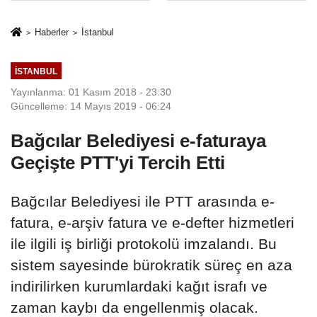
sivil gözleri
%50,49 olarak
izmariti
açıkladı
Haberler
İstanbul
affetmeyecek
İSTANBUL
Yayınlanma: 01 Kasım 2018 - 23:30
Güncelleme: 14 Mayıs 2019 - 06:24
Bağcılar Belediyesi e-faturaya
Geçişte PTT'yi Tercih Etti
Bağcılar Belediyesi ile PTT arasında e-
fatura, e-arşiv fatura ve e-defter hizmetleri
ile ilgili iş birliği protokolü imzalandı. Bu
sistem sayesinde bürokratik süreç en aza
indirilirken kurumlardaki kağıt israfı ve
zaman kaybı da engellenmiş olacak.