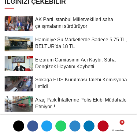
İLGINIZI ÇEKEBILIR
AK Parti İstanbul Milletvekilleri saha
çalışmalarını sürdürüyor
Hamidiye Su Marketlerde Sadece 5,75 TL,
BELTUR'da 18 TL
Erzurum Camiasının Acı Kaybı: Süha
Dengizek Hayatını Kaybetti
Sokağa EDS Kurulması Talebi Komisyona
İletildi
Araç Park İhlallerine Polis Ekibi Müdahale
Etmiyor..!
Yorumlar
Yorumlar