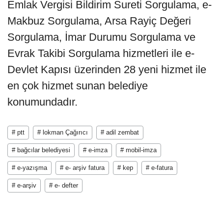
Emlak Vergisi Bildirim Sureti Sorgulama, e-
Makbuz Sorgulama, Arsa Rayiç Değeri
Sorgulama, İmar Durumu Sorgulama ve
Evrak Takibi Sorgulama hizmetleri ile e-
Devlet Kapısı üzerinden 28 yeni hizmet ile
en çok hizmet sunan belediye
konumundadır.
# ptt
# lokman Çağırıcı
# adil zembat
# bağcılar belediyesi
# e-imza
# mobil-imza
# e-yazışma
# e- arşiv fatura
# kep
# e-fatura
# e-arşiv
# e- defter