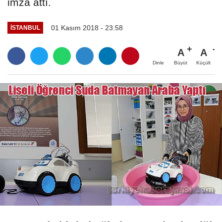
imza attı.
01 Kasım 2018 - 23:58
İSTANBUL
A
A
Büyüt
Küçült
Dinle