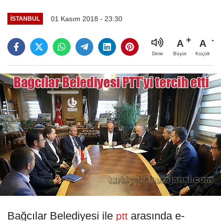
01 Kasım 2018 - 23:30
İSTANBUL
A
A
Büyüt
Küçült
Dinle
Bağcılar Belediyesi ile
arasında e-
ptt