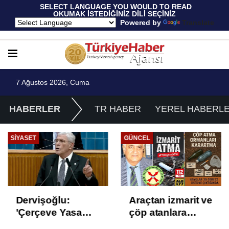
 SELECT LANGUAGE YOU WOULD TO READ 
OKUMAK İSTEDİĞİNİZ DİLİ SEÇİNİZ
  Powered by 
Translate
7 Ağustos 2026, Cuma
HABERLER
TR HABER
YEREL HABERL
GÜNCEL
EKONOMI
Araçtan izmarit ve
TÜİK Temmuz
çöp atanlara
enflasyonunu
uyarı: Trafiğin
%31,75; ENAG