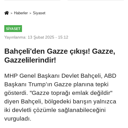
Mesleki Eğitim
İkinci Cumhuriyet
Protokolü
ve İhanet
Haberler
Siyaset
Belgesidir!'
SIYASET
Yayınlanma: 13 Şubat 2025 - 15:12
Bahçeli'den Gazze çıkışı! Gazze,
Gazzelilerindir!
MHP Genel Başkanı Devlet Bahçeli, ABD
Başkanı Trump’ın Gazze planına tepki
gösterdi. "Gazze toprağı emlak değildir"
diyen Bahçeli, bölgedeki barışın yalnızca
iki devletli çözümle sağlanabileceğini
vurguladı.