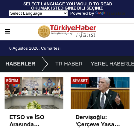
 SELECT LANGUAGE YOU WOULD TO READ 
OKUMAK İSTEDİĞİNİZ DİLİ SEÇİNİZ
  Powered by 
Translate
8 Ağustos 2026, Cumartesi
HABERLER
TR HABER
YEREL HABERL
EĞITIM
SIYASET
ETSO ve İSO
Dervişoğlu:
Arasında
'Çerçeve Yasa
İstihdam Odaklı
Çözüm Değil,