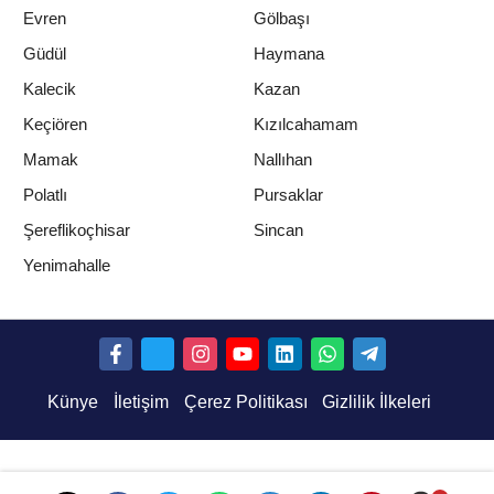
Evren
Gölbaşı
Güdül
Haymana
Kalecik
Kazan
Keçiören
Kızılcahamam
Mamak
Nallıhan
Polatlı
Pursaklar
Şereflikoçhisar
Sincan
Yenimahalle
Künye
İletişim
Çerez Politikası
Gizlilik İlkeleri