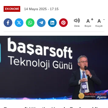
14 Mayıs 2025 - 17:15
EKONOMI
A
A
Büyüt
Küçült
Dinle