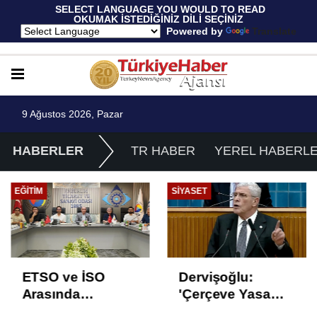
 SELECT LANGUAGE YOU WOULD TO READ 
OKUMAK İSTEDİĞİNİZ DİLİ SEÇİNİZ
  Powered by 
Translate
9 Ağustos 2026, Pazar
HABERLER
TR HABER
YEREL HABERL
EĞITIM
SIYASET
ETSO ve İSO
Dervişoğlu:
Arasında
'Çerçeve Yasa
İstihdam Odaklı
Çözüm Değil,