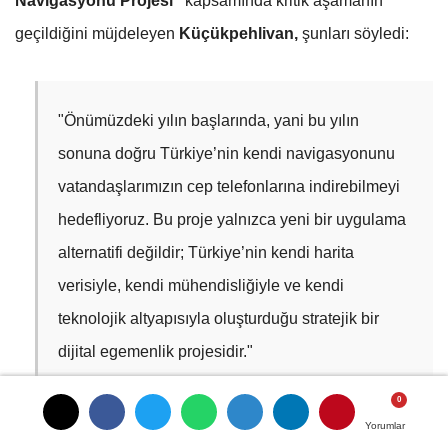
Navigasyonu Projesi”
kapsamında kritik aşamanın
geçildiğini müjdeleyen
Küçükpehlivan,
şunları söyledi:
"Önümüzdeki yılın başlarında, yani bu yılın
sonuna doğru Türkiye’nin kendi navigasyonunu
vatandaşlarımızın cep telefonlarına indirebilmeyi
hedefliyoruz. Bu proje yalnızca yeni bir uygulama
alternatifi değildir; Türkiye’nin kendi harita
verisiyle, kendi mühendisliğiyle ve kendi
teknolojik altyapısıyla oluşturduğu stratejik bir
dijital egemenlik projesidir."
Yorumlar
Yorumlar
"Doğru Yol Her Zaman En Kısa Yol Değildir"