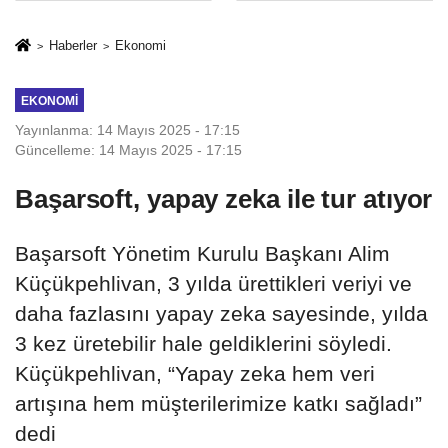
Mesleki Eğitim
İkinci Cumhuriyet
Protokolü
ve İhanet
Haberler
Ekonomi
Belgesidir!'
EKONOMI
Yayınlanma: 14 Mayıs 2025 - 17:15
Güncelleme: 14 Mayıs 2025 - 17:15
Başarsoft, yapay zeka ile tur atıyor
Başarsoft Yönetim Kurulu Başkanı Alim
Küçükpehlivan, 3 yılda ürettikleri veriyi ve
daha fazlasını yapay zeka sayesinde, yılda
3 kez üretebilir hale geldiklerini söyledi.
Küçükpehlivan, “Yapay zeka hem veri
artışına hem müşterilerimize katkı sağladı”
dedi