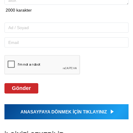
Gönder
ANASAYFAYA DÖNMEK İÇİN TIKLAYINIZ