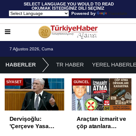
 SELECT LANGUAGE YOU WOULD TO READ 
OKUMAK İSTEDİĞİNİZ DİLİ SEÇİNİZ
  Powered by 
Translate
7 Ağustos 2026, Cuma
HABERLER
TR HABER
YEREL HABERL
SIYASET
GÜNCEL
Dervişoğlu:
Araçtan izmarit ve
'Çerçeve Yasa
çöp atanlara
Çözüm Değil,
uyarı: Trafiğin