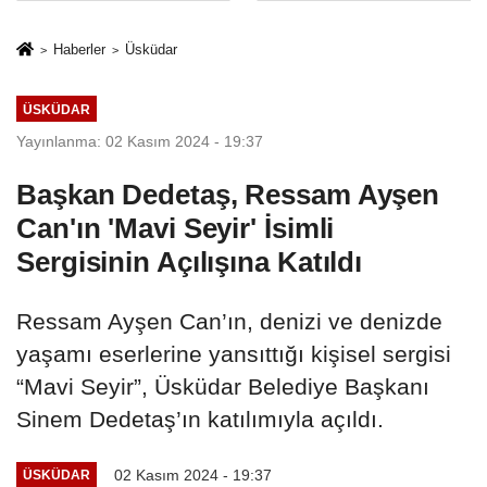
İkinci Cumhuriyet
sivil gözleri
ve İhanet
izmariti
Haberler
Üsküdar
Belgesidir!'
affetmeyecek
ÜSKÜDAR
Yayınlanma: 02 Kasım 2024 - 19:37
Başkan Dedetaş, Ressam Ayşen
Can'ın 'Mavi Seyir' İsimli
Sergisinin Açılışına Katıldı
Ressam Ayşen Can’ın, denizi ve denizde
yaşamı eserlerine yansıttığı kişisel sergisi
“Mavi Seyir”, Üsküdar Belediye Başkanı
Sinem Dedetaş’ın katılımıyla açıldı.
02 Kasım 2024 - 19:37
ÜSKÜDAR