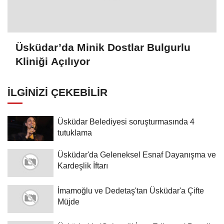
Üsküdar’da Minik Dostlar Bulgurlu
Kliniği Açılıyor
İLGINIZI ÇEKEBILIR
Üsküdar Belediyesi soruşturmasında 4
tutuklama
Üsküdar'da Geleneksel Esnaf Dayanışma ve
Kardeşlik İftarı
İmamoğlu ve Dedetaş'tan Üsküdar'a Çifte
Müjde
Üsküdar'da 'Geleceği İnşa Ediyoruz' Paneli