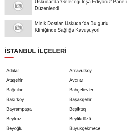
Düzenlendi
Minik Dostlar, Üsküdar'da Bulgurlu
Kliniğinde Sağlığa Kavuşuyor!
İSTANBUL İLÇELERI
Adalar
Arnavutköy
Ataşehir
Avcılar
Bağcılar
Bahçelievler
Bakırköy
Başakşehir
Bayrampaşa
Beşiktaş
Beykoz
Beylikdüzü
Beyoğlu
Büyükçekmece
Çatalca
Çekmeköy