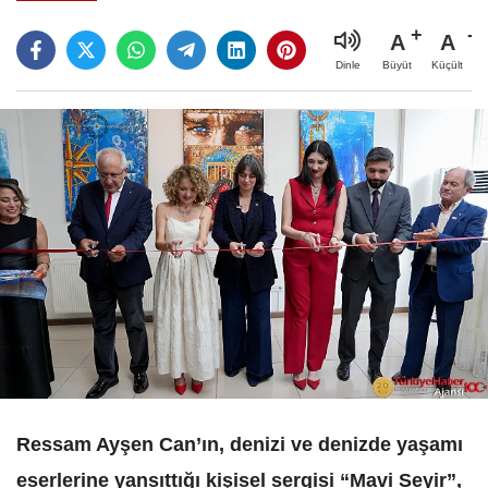
A
A
Büyüt
Küçült
Dinle
Ressam Ayşen Can’ın, denizi ve denizde yaşamı
eserlerine yansıttığı kişisel sergisi “Mavi Seyir”,