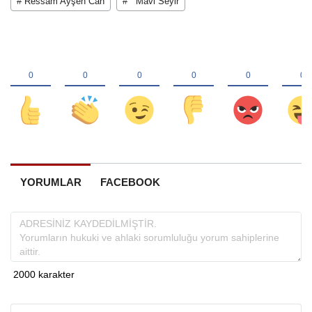
# Ressam Ayşen Can
# Mavi Seyir
YORUMLAR
FACEBOOK