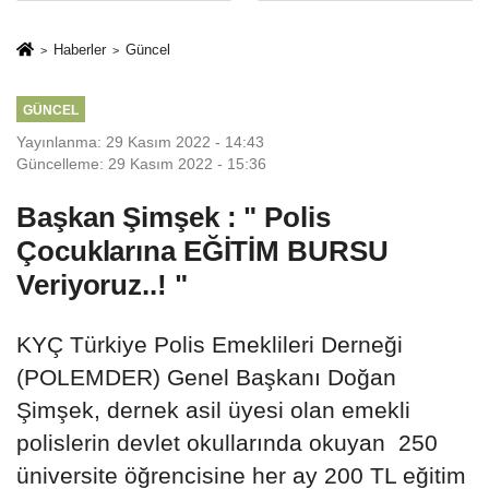
İkinci Cumhuriyet
sivil gözleri
ve İhanet
izmariti
Haberler
Güncel
Belgesidir!'
affetmeyecek
GÜNCEL
Yayınlanma: 29 Kasım 2022 - 14:43
Güncelleme: 29 Kasım 2022 - 15:36
Başkan Şimşek : " Polis
Çocuklarına EĞİTİM BURSU
Veriyoruz..! "
KYÇ Türkiye Polis Emeklileri Derneği
(POLEMDER) Genel Başkanı Doğan
Şimşek, dernek asil üyesi olan emekli
polislerin devlet okullarında okuyan 250
üniversite öğrencisine her ay 200 TL eğitim