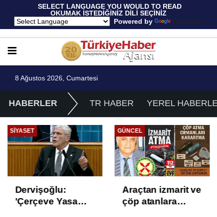
 SELECT LANGUAGE YOU WOULD TO READ 
OKUMAK İSTEDİĞİNİZ DİLİ SEÇİNİZ
  Powered by 
Translate
8 Ağustos 2026, Cumartesi
HABERLER
TR HABER
YEREL HABERL
SIYASET
GÜNCEL
Dervişoğlu:
Araçtan izmarit ve
'Çerçeve Yasa
çöp atanlara
Çözüm Değil,
uyarı: Trafiğin