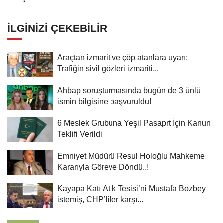
oluşturan popülasyon yok
İLGINIZI ÇEKEBILIR
Araçtan izmarit ve çöp atanlara uyarı:
Trafiğin sivil gözleri izmariti...
Ahbap soruşturmasında bugün de 3 ünlü
ismin bilgisine başvuruldu!
6 Meslek Grubuna Yeşil Pasaprt İçin Kanun
Teklifi Verildi
Emniyet Müdürü Resul Holoğlu Mahkeme
Kararıyla Göreve Döndü..!
Kayapa Katı Atık Tesisi’ni Mustafa Bozbey
istemiş, CHP’liler karşı...