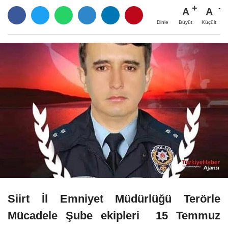
A
A
Büyüt
Küçült
Dinle
Siirt İl Emniyet Müdürlüğü Terörle
Mücadele Şube ekipleri 15 Temmuz