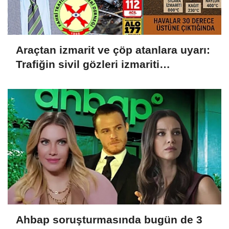
Araçtan izmarit ve çöp atanlara uyarı:
Trafiğin sivil gözleri izmariti
affetmeyecek
Ahbap soruşturmasında bugün de 3