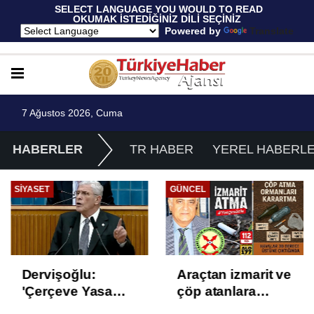
 SELECT LANGUAGE YOU WOULD TO READ 
OKUMAK İSTEDİĞİNİZ DİLİ SEÇİNİZ
  Powered by 
Translate
7 Ağustos 2026, Cuma
HABERLER
TR HABER
YEREL HABERL
SIYASET
GÜNCEL
Dervişoğlu:
Araçtan izmarit ve
'Çerçeve Yasa
çöp atanlara
Çözüm Değil,
uyarı: Trafiğin