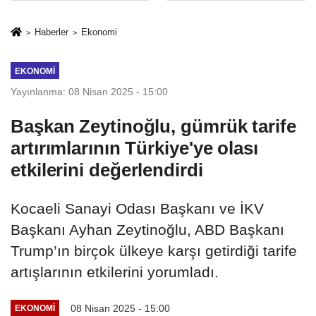
İkinci Cumhuriyet
sivil gözleri
ve İhanet
izmariti
Haberler
Ekonomi
Belgesidir!'
affetmeyecek
EKONOMI
Yayınlanma: 08 Nisan 2025 - 15:00
Başkan Zeytinoğlu, gümrük tarife
artırımlarının Türkiye'ye olası
etkilerini değerlendirdi
Kocaeli Sanayi Odası Başkanı ve İKV
Başkanı Ayhan Zeytinoğlu, ABD Başkanı
Trump’ın birçok ülkeye karşı getirdiği tarife
artışlarının etkilerini yorumladı.
08 Nisan 2025 - 15:00
EKONOMI