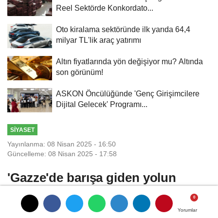
Reel Sektörde Konkordato...
Oto kiralama sektöründe ilk yarıda 64,4
milyar TL'lik araç yatırımı
Altın fiyatlarında yön değişiyor mu? Altında
son görünüm!
ASKON Öncülüğünde 'Genç Girişimcilere
Dijital Gelecek' Programı...
SIYASET
Yayınlanma: 08 Nisan 2025 - 16:50
Güncelleme: 08 Nisan 2025 - 17:58
'Gazze'de barışa giden yolun
açılması için elimizden geleni
yapıyoruz'
Yorumlar
Yorumlar