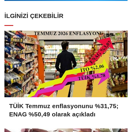
İLGINIZI ÇEKEBILIR
TÜİK Temmuz enflasyonunu %31,75;
ENAG %50,49 olarak açıkladı