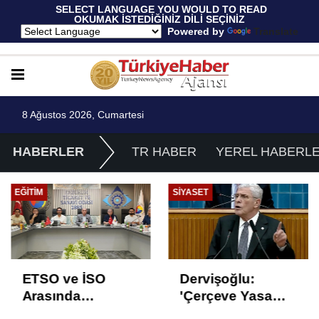
 SELECT LANGUAGE YOU WOULD TO READ 
OKUMAK İSTEDİĞİNİZ DİLİ SEÇİNİZ
  Powered by 
Translate
8 Ağustos 2026, Cumartesi
HABERLER
TR HABER
YEREL HABERL
EĞITIM
SIYASET
ETSO ve İSO
Dervişoğlu:
Arasında
'Çerçeve Yasa
İstihdam Odaklı
Çözüm Değil,