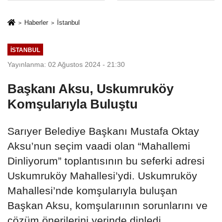
Mesleki Eğitim
İkinci Cumhuriyet
Protokolü
ve İhanet
Haberler
İstanbul
Belgesidir!'
İSTANBUL
Yayınlanma: 02 Ağustos 2024 - 21:30
Başkanı Aksu, Uskumruköy
Komşularıyla Buluştu
Sarıyer Belediye Başkanı Mustafa Oktay
Aksu’nun seçim vaadi olan “Mahallemi
Dinliyorum” toplantısının bu seferki adresi
Uskumruköy Mahallesi’ydi. Uskumruköy
Mahallesi’nde komşularıyla buluşan
Başkan Aksu, komşularıının sorunlarını ve
çözüm önerilerini yerinde dinledi.