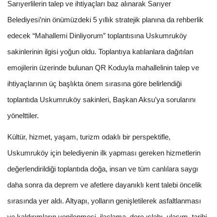
Sarıyerlilerin talep ve ihtiyaçları baz alınarak Sarıyer
Belediyesi’nin önümüzdeki 5 yıllık stratejik planına da rehberlik
edecek “Mahallemi Dinliyorum” toplantısına Uskumruköy
sakinlerinin ilgisi yoğun oldu. Toplantıya katılanlara dağıtılan
emojilerin üzerinde bulunan QR Koduyla mahallelinin talep ve
ihtiyaçlarının üç başlıkta önem sırasına göre belirlendiği
toplantıda Uskumruköy sakinleri, Başkan Aksu’ya sorularını
yönelttiler.
Kültür, hizmet, yaşam, turizm odaklı bir perspektifle,
Uskumruköy için belediyenin ilk yapması gereken hizmetlerin
değerlendirildiği toplantıda doğa, insan ve tüm canlılara saygı
daha sonra da deprem ve afetlere dayanıklı kent talebi öncelik
sırasında yer aldı. Altyapı, yolların genişletilerek asfaltlanması
ve kaldırımların yenilenmesi, ilaçlama, dere ıslahı, ulaşım, tarihi