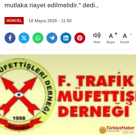
mutlaka riayet edilmelidir." dedi.,
18 Mayıs 2026 - 11:50
GÜNCEL
A
A
Büyüt
Küçült
Dinle