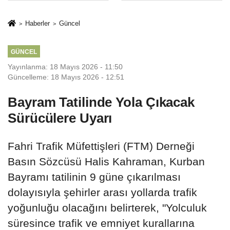
sivil gözleri
%50,49 olarak
izmariti
açıkladı
Haberler
Güncel
affetmeyecek
GÜNCEL
Yayınlanma: 18 Mayıs 2026 - 11:50
Güncelleme: 18 Mayıs 2026 - 12:51
Bayram Tatilinde Yola Çıkacak
Sürücülere Uyarı
Fahri Trafik Müfettişleri (FTM) Derneği
Basın Sözcüsü Halis Kahraman, Kurban
Bayramı tatilinin 9 güne çıkarılması
dolayısıyla şehirler arası yollarda trafik
yoğunluğu olacağını belirterek, "Yolculuk
süresince trafik ve emniyet kurallarına