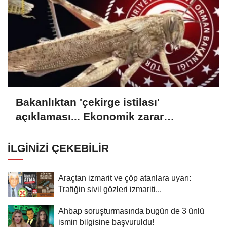
Bakanlıktan 'çekirge istilası'
açıklaması... Ekonomik zarar
oluşturan popülasyon yok
İLGINIZI ÇEKEBILIR
Araçtan izmarit ve çöp atanlara uyarı:
Trafiğin sivil gözleri izmariti...
Ahbap soruşturmasında bugün de 3 ünlü
ismin bilgisine başvuruldu!