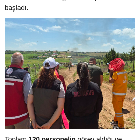
başladı.
Toplam
120 personelin
görev aldığı ve