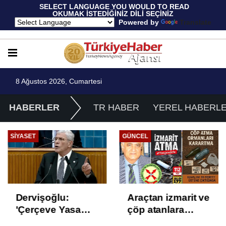
 SELECT LANGUAGE YOU WOULD TO READ 
OKUMAK İSTEDİĞİNİZ DİLİ SEÇİNİZ
  Powered by 
Translate
8 Ağustos 2026, Cumartesi
HABERLER
TR HABER
YEREL HABERL
GÜNCEL
EKONOMI
Araçtan izmarit ve
TÜİK Temmuz
çöp atanlara
enflasyonunu
uyarı: Trafiğin
%31,75; ENAG