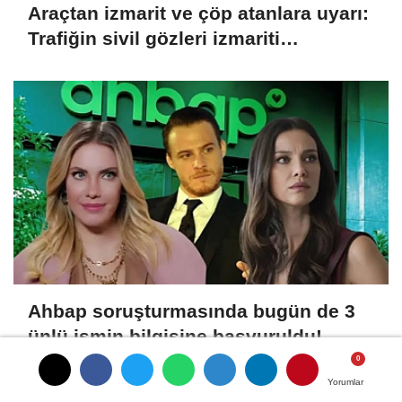
Araçtan izmarit ve çöp atanlara uyarı:
Trafiğin sivil gözleri izmariti
affetmeyecek
Ahbap soruşturmasında bugün de 3
ünlü ismin bilgisine başvuruldu!
Yorumlar
Yorumlar