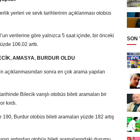
erlik yerleri ve sevk tarihlerinin açıklanması otobüs
 verilerine göre yalnızca 5 saat içinde, bir önceki
SON
üzde 106.02 arttı.
ECİK, AMASYA, BURDUR OLDU
rinin açıklanmasından sonra en çok arama yapılan
ihinde Bilecik varışlı otobüs bileti aramaları bir
r kırdı.
 190, Burdur otobüs bileti aramaları yüzde 182 artış
asının ardından otobüs bileti aramalarındaki durumu