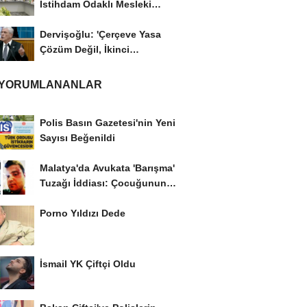
İstihdam Odaklı Mesleki
Eğitim Protokolü
Dervişoğlu: 'Çerçeve Yasa
Çözüm Değil, İkinci
Cumhuriyet ve İhanet...
 YORUMLANANLAR
Polis Basın Gazetesi'nin Yeni
Sayısı Beğenildi
Malatya'da Avukata 'Barışma'
Tuzağı İddiası: Çocuğunun
Gözü...
Porno Yıldızı Dede
İsmail YK Çiftçi Oldu