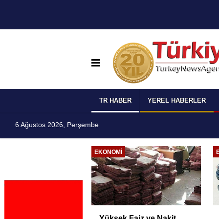
TR HABER
YEREL HABERLER
6 Ağustos 2026, Perşembe
I
EKONOMI
 Temmuz
Yüksek Faiz ve Nakit