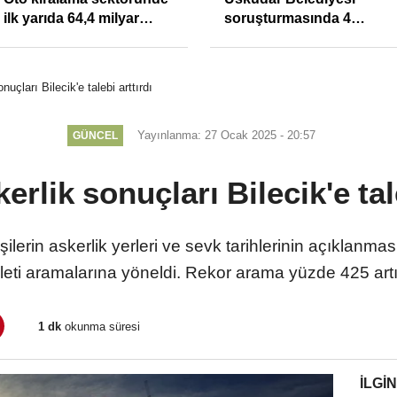
ilk yarıda 64,4 milyar
soruşturmasında 4
TL'lik araç yatırımı
tutuklama
nuçları Bilecik'e talebi arttırdı
Yayınlanma: 27 Ocak 2025 - 20:57
GÜNCEL
erlik sonuçları Bilecik'e tal
şilerin askerlik yerleri ve sevk tarihlerinin açıklanmas
eti aramalarına yöneldi. Rekor arama yüzde 425 artış 
1 dk
okunma süresi
İLGIN