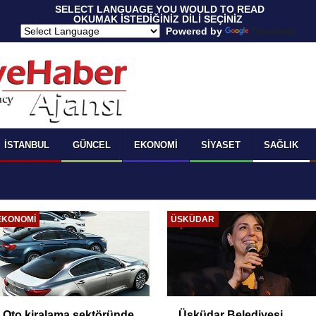
 SELECT LANGUAGE YOU WOULD TO READ 
OKUMAK İSTEDİĞİNİZ DİLİ SEÇİNİZ
  Powered by 
Translate
İSTANBUL
GÜNCEL
EKONOMI
SIYASET
SAĞLIK
EKONOMI
ÜSKÜDAR
Oto kiralama sektöründe
Üsküdar Belediyesi