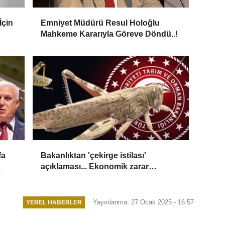
İçin
Emniyet Müdürü Resul Holoğlu
Mahkeme Kararıyla Göreve Döndü..!
fa
Bakanlıktan 'çekirge istilası'
açıklaması... Ekonomik zarar
oluşturan popülasyon yok
Yayınlanma: 27 Ocak 2025 - 16:57
YEREL HABERLER