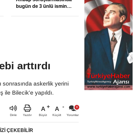
bugün de 3 ünlü ismin
bilgisine başvuruldu!
ebi arttırdı
ı sonrasında askerlik yerini
ile Bilecik'e yapıldı.
A
A
Büyüt
Küçült
Dinle
Yazdır
Yorumlar
IZI ÇEKEBILIR