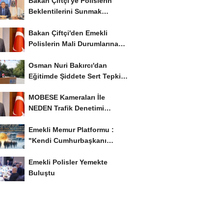
Bakan Çiftçi'ye Polislerin
Beklentilerini Sunmak
İstiyor..!
Bakan Çiftçi'den Emekli
Polislerin Mali Durumlarına
İyileştirme İstedi...
Osman Nuri Bakırcı'dan
Eğitimde Şiddete Sert Tepki:
'Eğitim Ailede...
MOBESE Kameraları İle
NEDEN Trafik Denetimi
Yapılmaz ?
Emekli Memur Platformu :
"Kendi Cumhurbaşkanı
Adayımızı Belirleyeceğiz..!...
Emekli Polisler Yemekte
Buluştu