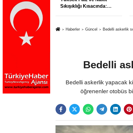
syonunu %31,75;
Sıkışıklığı Kısacında:
%50,49 olarak
Reel Sektörde
dı
Konkordato Fırtınası
Haberler
Güncel
Bedelli askerlik so
Bedelli ask
Bedelli askerlik yapacak ki
öğrenenler otobüs bil