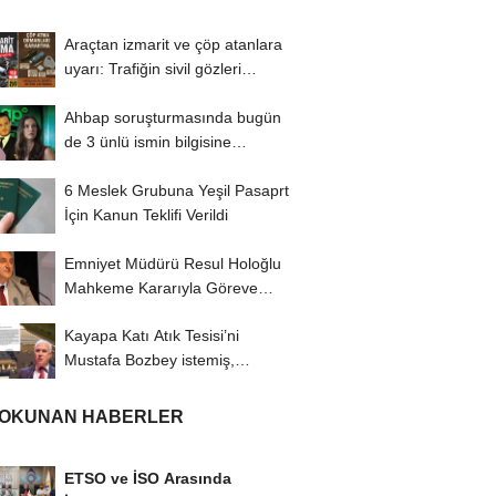
Araçtan izmarit ve çöp atanlara
uyarı: Trafiğin sivil gözleri
izmariti...
Ahbap soruşturmasında bugün
de 3 ünlü ismin bilgisine
başvuruldu!
6 Meslek Grubuna Yeşil Pasaprt
İçin Kanun Teklifi Verildi
Emniyet Müdürü Resul Holoğlu
Mahkeme Kararıyla Göreve
Döndü..!
Kayapa Katı Atık Tesisi’ni
Mustafa Bozbey istemiş,
CHP’liler karşı...
 OKUNAN HABERLER
ETSO ve İSO Arasında