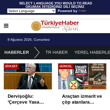
 SELECT LANGUAGE YOU WOULD TO READ 
OKUMAK İSTEDİĞİNİZ DİLİ SEÇİNİZ
  Powered by 
Translate
8 Ağustos 2026, Cumartesi
HABERLER
TR HABER
YEREL HABERL
GÜNCEL
EKONOMI
Araçtan izmarit ve
TÜİK Temmuz
çöp atanlara
enflasyonunu
uyarı: Trafiğin
%31,75; ENAG