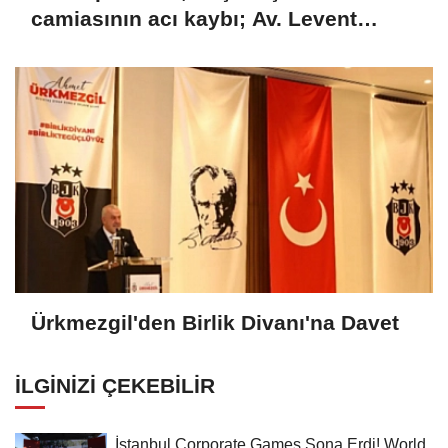
camiasının acı kaybı; Av. Levent
Erdoğan hayatını kaybetti
Ürkmezgil'den Birlik Divanı'na Davet
İLGINIZI ÇEKEBILIR
İstanbul Corporate Games Sona Erdi! World