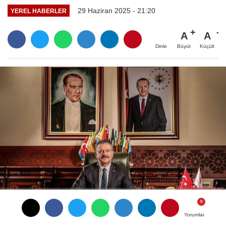
29 Haziran 2025 - 21:20
YEREL HABERLER
A
A
Büyüt
Küçült
Dinle
Yorumlar
Yorumlar
Eskişehir Valisi Hüseyin Aksoy, 30