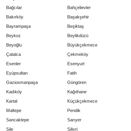
Bağcılar
Bahçelievler
Bakırköy
Başakşehir
Bayrampaşa
Beşiktaş
Beykoz
Beylikdüzü
Beyoğlu
Büyükçekmece
Çatalca
Çekmeköy
Esenler
Esenyurt
Eyüpsultan
Fatih
Gaziosmanpaşa
Güngören
Kadıköy
Kağıthane
Kartal
Küçükçekmece
Maltepe
Pendik
Sancaktepe
Sarıyer
Şile
Silivri