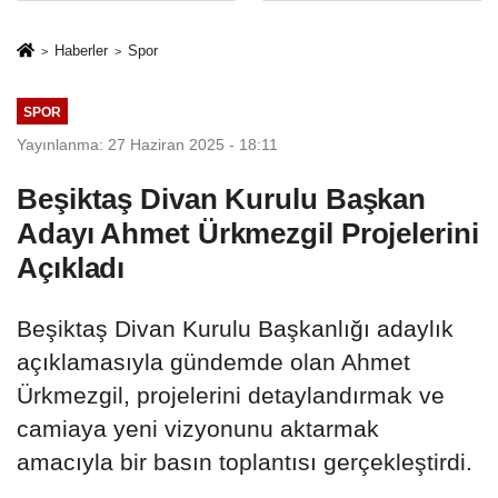
sivil gözleri
%50,49 olarak
izmariti
açıkladı
Haberler
Spor
affetmeyecek
SPOR
Yayınlanma: 27 Haziran 2025 - 18:11
Beşiktaş Divan Kurulu Başkan
Adayı Ahmet Ürkmezgil Projelerini
Açıkladı
Beşiktaş Divan Kurulu Başkanlığı adaylık
açıklamasıyla gündemde olan Ahmet
Ürkmezgil, projelerini detaylandırmak ve
camiaya yeni vizyonunu aktarmak
amacıyla bir basın toplantısı gerçekleştirdi.