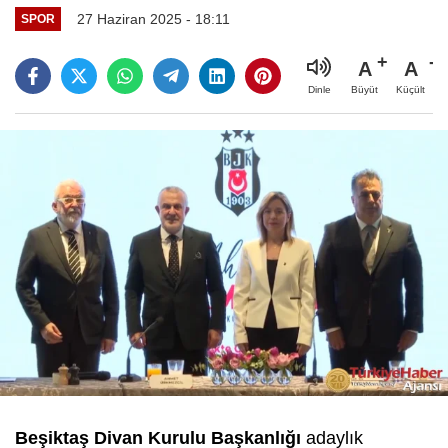
27 Haziran 2025 - 18:11
SPOR
A
A
Büyüt
Küçült
Dinle
Beşiktaş Divan Kurulu Başkanlığı
adaylık