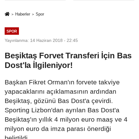
İkinci Cumhuriyet
sivil gözleri
ve İhanet
izmariti
Haberler
Spor
Belgesidir!'
affetmeyecek
SPOR
Yayınlanma: 14 Haziran 2018 - 22:45
Beşiktaş Forvet Transferi İçin Bas
Dost'la İlgileniyor!
Başkan Fikret Orman'ın forvete takviye
yapacaklarını açıklamasının ardından
Beşiktaş, gözünü Bas Dost'a çevirdi.
Sporting Lizbon'dan ayrılan Bas Dost'a
Beşiktaş'ın yıllık 4 milyon euro maaş ve 4
milyon euro da imza parası önerdiği
belirtildi.