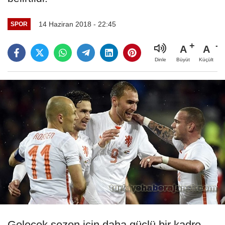
14 Haziran 2018 - 22:45
SPOR
A
A
Büyüt
Küçült
Dinle
Gelecek sezon için daha güçlü bir kadro