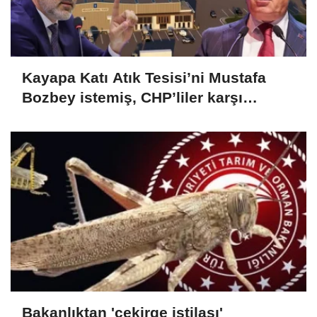
Kayapa Katı Atık Tesisi’ni Mustafa
Bozbey istemiş, CHP’liler karşı
çıkıyor!
Bakanlıktan 'çekirge istilası'