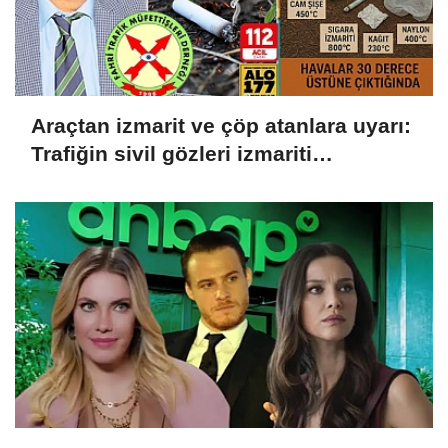
Araçtan izmarit ve çöp atanlara uyarı:
Trafiğin sivil gözleri izmariti
affetmeyecek