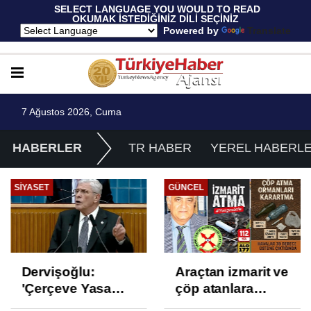
 SELECT LANGUAGE YOU WOULD TO READ 
OKUMAK İSTEDİĞİNİZ DİLİ SEÇİNİZ
  Powered by 
Translate
7 Ağustos 2026, Cuma
HABERLER
TR HABER
YEREL HABERL
SIYASET
GÜNCEL
Dervişoğlu:
Araçtan izmarit ve
'Çerçeve Yasa
çöp atanlara
Çözüm Değil,
uyarı: Trafiğin