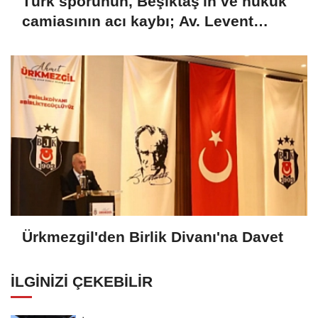
Türk sporunun, Beşiktaş'ın ve hukuk
camiasının acı kaybı; Av. Levent
Erdoğan hayatını kaybetti
Ürkmezgil'den Birlik Divanı'na Davet
İLGINIZI ÇEKEBILIR