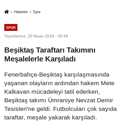
İkinci Cumhuriyet
sivil gözleri
ve İhanet
izmariti
Haberler
Spor
Belgesidir!'
affetmeyecek
SPOR
Yayınlanma: 20 Nisan 2018 - 00:49
Beşiktaş Taraftarı Takımını
Meşalelerle Karşıladı
Fenerbahçe-Beşiktaş karşılaşmasında
yaşanan olayların ardından hakem Mete
Kalkavan mücadeleyi tatil ederken,
Beşiktaş takımı Ümraniye Nevzat Demir
Tesisleri'ne geldi. Futbolcuları çok sayıda
taraftar, meşale yakarak karşıladı.