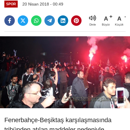
20 Nisan 2018 - 00:49
SPOR
A
A
Büyüt
Küçült
Dinle
Fenerbahçe-Beşiktaş karşılaşmasında
tribünden atılan maddeler nedeniyle