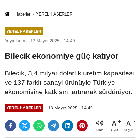
İkinci Cumhuriyet
sivil gözleri
ve İhanet
izmariti
Haberler
YEREL HABERLER
Belgesidir!'
affetmeyecek
YEREL HABERLER
Yayınlanma: 13 Mayıs 2025 - 14:49
Bilecik ekonomiye güç katıyor
Bilecik, 3,4 milyar dolarlık üretim kapasitesi
ve 137 farklı sanayi ürünüyle Türkiye
ekonomisine katkısını artırarak sürdürüyor.
13 Mayıs 2025 - 14:49
YEREL HABERLER
A
A
Büyüt
Küçült
Dinle