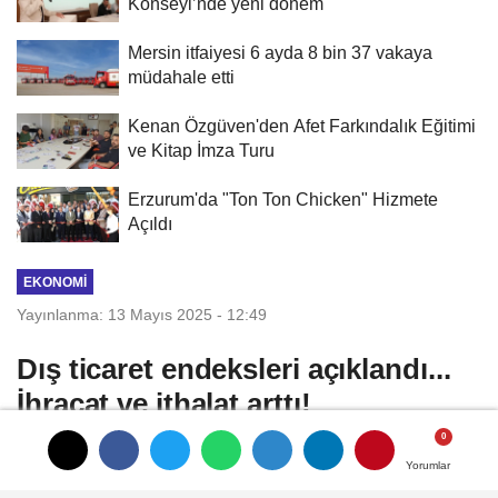
Konseyi’nde yeni dönem
Mersin itfaiyesi 6 ayda 8 bin 37 vakaya
müdahale etti
Kenan Özgüven'den Afet Farkındalık Eğitimi
ve Kitap İmza Turu
Erzurum'da "Ton Ton Chicken" Hizmete
Açıldı
EKONOMI
Yayınlanma: 13 Mayıs 2025 - 12:49
Dış ticaret endeksleri açıklandı...
İhracat ve ithalat arttı!
Mart 2025’te ihracat birim değer endeksi
Yorumlar
Yorumlar
yüzde 1,8, ithalat birim değer endeksi