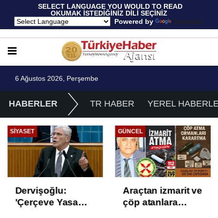
 SELECT LANGUAGE YOU WOULD TO READ 
OKUMAK İSTEDİĞİNİZ DİLİ SEÇİNİZ
  Powered by 
Translate
6 Ağustos 2026, Perşembe
HABERLER
TR HABER
YEREL HABERL
SIYASET
GÜNCEL
Dervişoğlu:
Araçtan izmarit ve
'Çerçeve Yasa
çöp atanlara
Çözüm Değil,
uyarı: Trafiğin