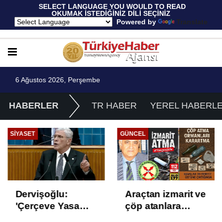
 SELECT LANGUAGE YOU WOULD TO READ 
OKUMAK İSTEDİĞİNİZ DİLİ SEÇİNİZ
  Powered by 
Translate
6 Ağustos 2026, Perşembe
HABERLER
TR HABER
YEREL HABERL
SIYASET
GÜNCEL
Dervişoğlu:
Araçtan izmarit ve
'Çerçeve Yasa
çöp atanlara
Çözüm Değil,
uyarı: Trafiğin