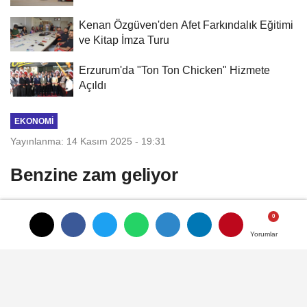
Kenan Özgüven'den Afet Farkındalık Eğitimi
ve Kitap İmza Turu
Erzurum'da "Ton Ton Chicken" Hizmete
Açıldı
EKONOMI
Yayınlanma: 14 Kasım 2025 - 19:31
Benzine zam geliyor
Benzin fiyatlarına 14 Kasım'ı 15 Kasım
Cumartesi'ye bağlayan yarısından itibaren
Yorumlar
Yorumlar
geçerli olmak üzere litre başına 1,30 TL
zam gelmesi bekleniyor.