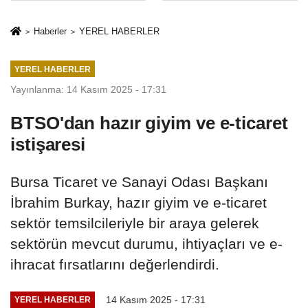
İkinci Cumhuriyet
sivil gözleri
ve İhanet
izmariti
Haberler
YEREL HABERLER
Belgesidir!'
affetmeyecek
YEREL HABERLER
Yayınlanma: 14 Kasım 2025 - 17:31
BTSO'dan hazır giyim ve e-ticaret
istişaresi
Bursa Ticaret ve Sanayi Odası Başkanı
İbrahim Burkay, hazır giyim ve e-ticaret
sektör temsilcileriyle bir araya gelerek
sektörün mevcut durumu, ihtiyaçları ve e-
ihracat fırsatlarını değerlendirdi.
14 Kasım 2025 - 17:31
YEREL HABERLER