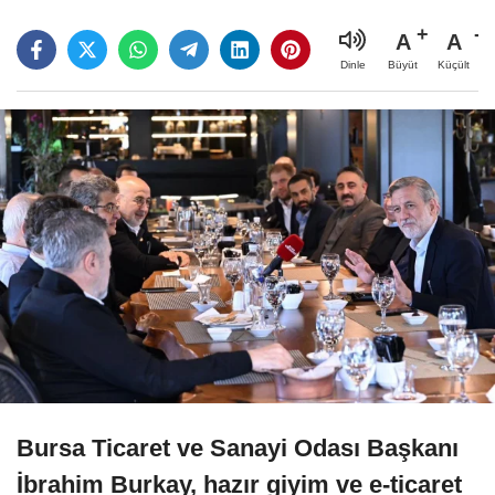
A
A
Büyüt
Küçült
Dinle
Bursa Ticaret ve Sanayi Odası Başkanı
İbrahim Burkay, hazır giyim ve e-ticaret