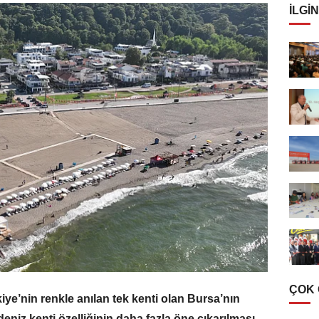
İLGIN
ÇOK
ye’nin renkle anılan tek kenti olan Bursa’nın
deniz kenti özelliğinin daha fazla öne çıkarılması