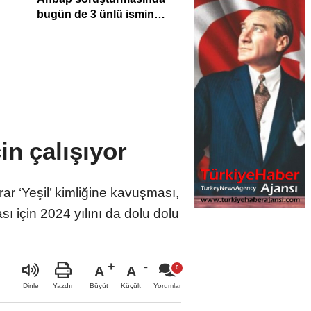
enflasyonunu %31,75;
Sıkışıklığı Kısacınd
ENAG %50,49 olarak
Reel Sektörde
açıkladı
Konkordato Fırtına
in çalışıyor
ar ‘Yeşil’ kimliğine kavuşması,
sı için 2024 yılını da dolu dolu
A
A
Büyüt
Küçült
Dinle
Yazdır
Yorumlar