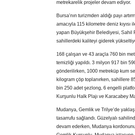
metrekarelik projeler devam ediyor.
Bursa’nın turizmden aldığı payı artır
amacıyla 115 kilometre deniz kıyısı i
yapan Büyükşehir Belediyesi, Sahil
sahillerdeki kaliteyi giderek yükseltiy
168 çalışan ve 43 araçla 760 bin met
temizliği yapıldı. 3 milyon 917 bin 59
gönderilirken, 1000 metreküp kum ser
kilogram çöp toplanırken, sahillere 
bin 250 adet şezlong, 6 engelli platfo
Kurşunlu Halk Plajı ve Karacabey Mal
Mudanya, Gemlik ve Trilye’de yaklaş
tasarrufu sağlandı. Güzelyalı sahili
devam ederken, Mudanya kordonunun i
Gemlik-Kurşunlu, Mudanya istasyon ca