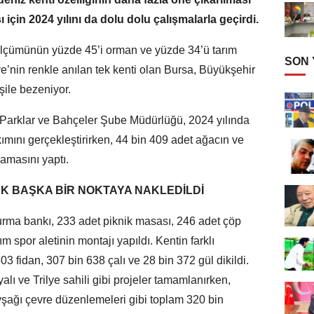
ı için 2024 yılını da dolu dolu çalışmalarla geçirdi.
zölçümünün yüzde 45’i orman ve yüzde 34’ü tarım
SON
ye’nin renkle anılan tek kenti olan Bursa, Büyükşehir
şile bezeniyor.
 Parklar ve Bahçeler Şube Müdürlüğü, 2024 yılında
ımını gerçekleştirirken, 44 bin 409 adet ağacın ve
amasını yaptı.
K BAŞKA BİR NOKTAYA NAKLEDİLDİ
turma bankı, 233 adet piknik masası, 246 adet çöp
 spor aletinin montajı yapıldı. Kentin farklı
03 fidan, 307 bin 638 çalı ve 28 bin 372 gül dikildi.
lı ve Trilye sahili gibi projeler tamamlanırken,
şağı çevre düzenlemeleri gibi toplam 320 bin