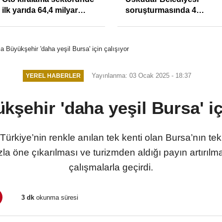
Yasa Çözüm Değil, İkinci
atanlara uyarı: Trafiğin
Cumhuriyet ve İhanet
sivil gözleri izmariti
Belgesidir!'
affetmeyecek
a Büyükşehir 'daha yeşil Bursa' için çalışıyor
Yayınlanma: 03 Ocak 2025 - 18:37
YEREL HABERLER
şehir 'daha yeşil Bursa' iç
ürkiye’nin renkle anılan tek kenti olan Bursa’nın tekr
zla öne çıkarılması ve turizmden aldığı payın artırılma
çalışmalarla geçirdi.
3 dk
okunma süresi