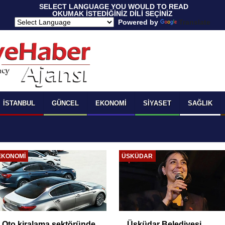
 SELECT LANGUAGE YOU WOULD TO READ 
OKUMAK İSTEDİĞİNİZ DİLİ SEÇİNİZ
  Powered by 
Translate
İSTANBUL
GÜNCEL
EKONOMI
SIYASET
SAĞLIK
SIYASET
GÜNCEL
Dervişoğlu: 'Çerçeve
Araçtan izmarit ve çöp