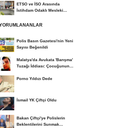
ETSO ve İSO Arasında
İstihdam Odaklı Mesleki
Eğitim Protokolü
 YORUMLANANLAR
Polis Basın Gazetesi'nin Yeni
Sayısı Beğenildi
Malatya'da Avukata 'Barışma'
Tuzağı İddiası: Çocuğunun
Gözü...
Porno Yıldızı Dede
İsmail YK Çiftçi Oldu
Bakan Çiftçi'ye Polislerin
Beklentilerini Sunmak