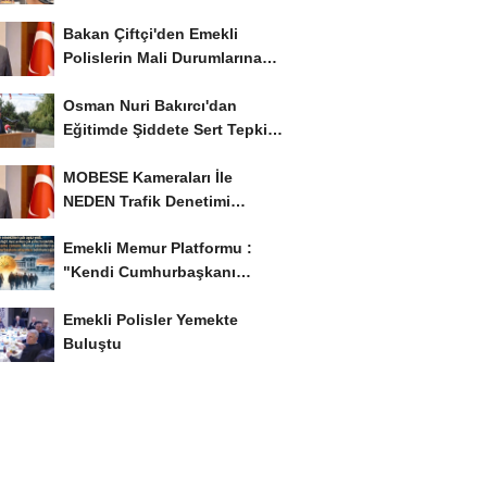
İstiyor..!
Bakan Çiftçi'den Emekli
Polislerin Mali Durumlarına
İyileştirme İstedi...
Osman Nuri Bakırcı'dan
Eğitimde Şiddete Sert Tepki:
'Eğitim Ailede...
MOBESE Kameraları İle
NEDEN Trafik Denetimi
Yapılmaz ?
Emekli Memur Platformu :
"Kendi Cumhurbaşkanı
Adayımızı Belirleyeceğiz..!...
Emekli Polisler Yemekte
Buluştu