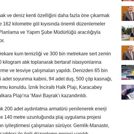
mak ve deniz kenti özelliğini daha fazla öne çıkarmak
le 162 kilometre göl kıyısında önemli düzenlemeler
 Planlama ve Yapım Şube Müdürlüğü aracılığıyla
or.
rekare kum temizliği ve 300 bin metrekare sert zemin
0 kilogram atık toplanarak bertaraf istasyonlarına
me ve tesviye çalışmaları yapıldı. Denizden 65 bin
85 adet soyunma kabini, 94 adet duş, 500 çöp kasnağı,
rmu konuldu. İznik İnciraltı Halk Plajı, Karacabey
kara Plajı’na ‘Mavi Bayrak’ı kazandırıldı.
ık 200 adet aydınlatma armatürü yenilenerek enerji
nde 140 metre uzunluğunda plaj uygulama projesi
yileştirmesi çalışmaları sürüyor. Gemlik-Manastır,
ddesi ile ilgili düzenleme projesi yapıldı.