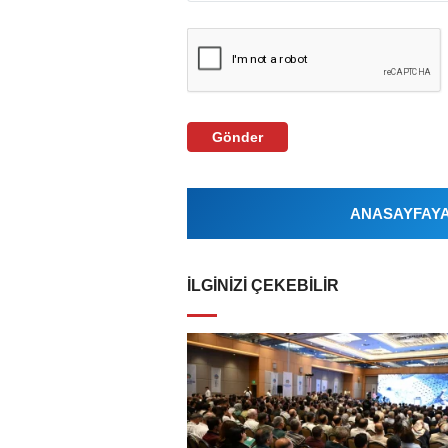
Gönder
ANASAYFAYA 
İLGINIZI ÇEKEBILIR