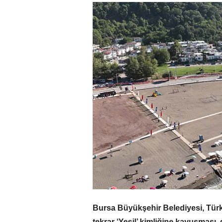
Bursa Büyükşehir Belediyesi, Türki
tekrar ‘Yeşil’ kimliğine kavuşması, 