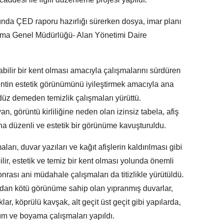
da ÇED raporu hazırlığı sürerken dosya, imar planı
oruma Genel Müdürlüğü- Alan Yönetimi Daire
ilir bir kent olması amacıyla çalışmalarını sürdüren
ntin estetik görünümünü iyileştirmek amacıyla ana
üz demeden temizlik çalışmaları yürüttü.
 görüntü kirliliğine neden olan izinsiz tabela, afiş
aha düzenli ve estetik bir görünüme kavuşturuldu.
ları, duvar yazıları ve kağıt afişlerin kaldırılması gibi
ir, estetik ve temiz bir kent olması yolunda önemli
nrası ani müdahale çalışmaları da titizlikle yürütüldü.
çıdan kötü görünüme sahip olan yıpranmış duvarlar,
ar, köprülü kavşak, alt geçit üst geçit gibi yapılarda,
rım ve boyama çalışmaları yapıldı.