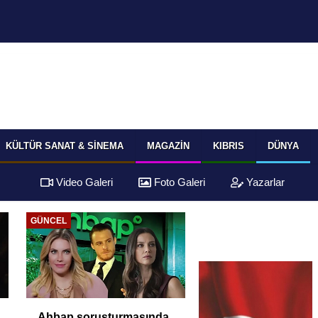
KÜLTÜR SANAT & SINEMA
MAGAZIN
KIBRIS
DÜNYA
Video Galeri
Foto Galeri
Yazarlar
EKONOMI
EKONOMI
TÜİK Temmuz
Yüksek Faiz ve Nak