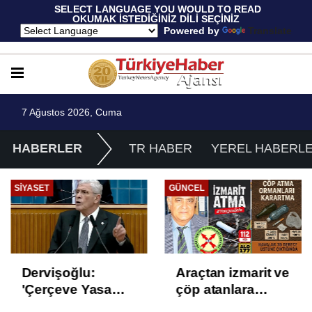
 SELECT LANGUAGE YOU WOULD TO READ 
OKUMAK İSTEDİĞİNİZ DİLİ SEÇİNİZ
  Powered by 
Translate
7 Ağustos 2026, Cuma
HABERLER
TR HABER
YEREL HABERL
SIYASET
GÜNCEL
Dervişoğlu:
Araçtan izmarit ve
'Çerçeve Yasa
çöp atanlara
Çözüm Değil,
uyarı: Trafiğin