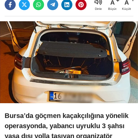
A
A
Büyüt
Küçült
Dinle
Bursa’da göçmen kaçakçılığına yönelik
operasyonda, yabancı uyruklu 3 şahsı
yasa dışı yolla taşıyan organizatör