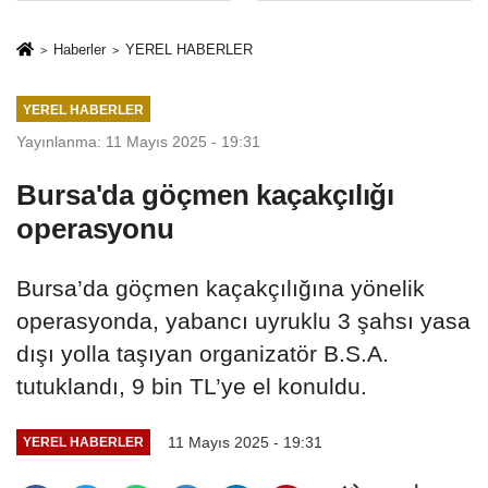
İkinci Cumhuriyet
sivil gözleri
ve İhanet
izmariti
Haberler
YEREL HABERLER
Belgesidir!'
affetmeyecek
YEREL HABERLER
Yayınlanma: 11 Mayıs 2025 - 19:31
Bursa'da göçmen kaçakçılığı
operasyonu
Bursa’da göçmen kaçakçılığına yönelik
operasyonda, yabancı uyruklu 3 şahsı yasa
dışı yolla taşıyan organizatör B.S.A.
tutuklandı, 9 bin TL’ye el konuldu.
11 Mayıs 2025 - 19:31
YEREL HABERLER