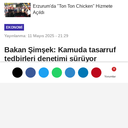
Erzurum'da "Ton Ton Chicken" Hizmete
Açıldı
EKONOMI
Yayınlanma: 11 Mayıs 2025 - 21:29
Bakan Şimşek: Kamuda tasarruf
tedbirleri denetimi sürüyor
Hazine ve Maliye Bakanı Mehmet Şimşek,
Yorumlar
Yorumlar
kamuda tasarruf tedbirlerinin
uygulanmasına yönelik denetimlerin
aralıksız devam ettiğini açıkladı.
11 Mayıs 2025 - 21:29
EKONOMI