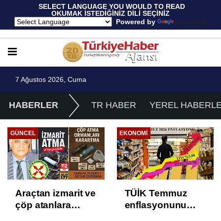
 SELECT LANGUAGE YOU WOULD TO READ 
OKUMAK İSTEDİĞİNİZ DİLİ SEÇİNİZ
  Powered by 
Translate
7 Ağustos 2026, Cuma
HABERLER
TR HABER
YEREL HABERL
GÜNCEL
EKONOMI
Araçtan izmarit ve
TÜİK Temmuz
çöp atanlara
enflasyonunu
uyarı: Trafiğin
%31,75; ENAG