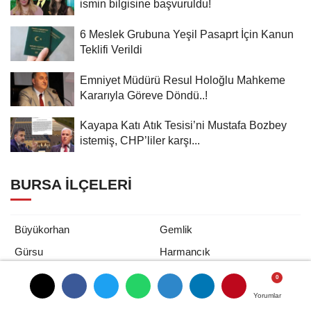
ismin bilgisine başvuruldu!
6 Meslek Grubuna Yeşil Pasaprt İçin Kanun
Teklifi Verildi
Emniyet Müdürü Resul Holoğlu Mahkeme
Kararıyla Göreve Döndü..!
Kayapa Katı Atık Tesisi’ni Mustafa Bozbey
istemiş, CHP’liler karşı...
BURSA İLÇELERI
Büyükorhan
Gemlik
Gürsu
Harmancık
İnegöl
İznik
Karacabey
Keles
Yorumlar
Yorumlar