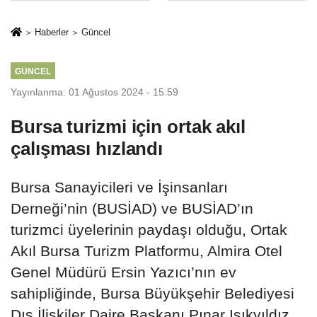
sivil gözleri
%50,49 olarak
izmariti
açıkladı
Haberler
Güncel
affetmeyecek
GÜNCEL
Yayınlanma: 01 Ağustos 2024 - 15:59
Bursa turizmi için ortak akıl
çalışması hızlandı
Bursa Sanayicileri ve İşinsanları
Derneği’nin (BUSİAD) ve BUSİAD’ın
turizmci üyelerinin paydaşı olduğu, Ortak
Akıl Bursa Turizm Platformu, Almira Otel
Genel Müdürü Ersin Yazıcı’nın ev
sahipliğinde, Bursa Büyükşehir Belediyesi
Dış İlişkiler Daire Başkanı Pınar Işıkyıldız