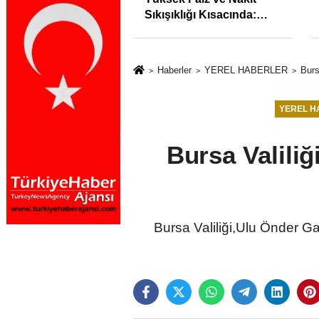
İstihdam Odaklı Mesleki
Eğitim Protokolü
Haberler
YEREL HABERLER
Burs
YEREL H
Bursa Valili
Bursa Valiliği,Ulu Önder G