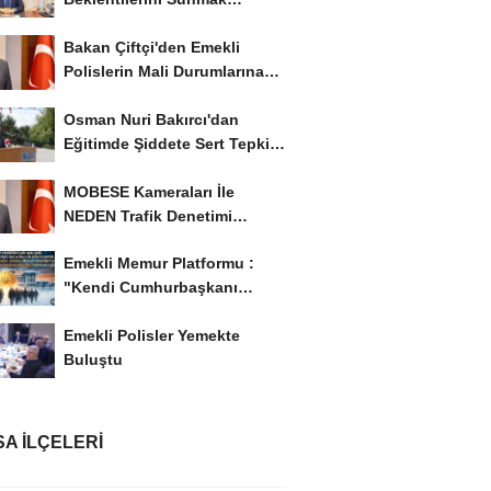
İstiyor..!
Bakan Çiftçi'den Emekli
Polislerin Mali Durumlarına
İyileştirme İstedi...
Osman Nuri Bakırcı'dan
Eğitimde Şiddete Sert Tepki:
'Eğitim Ailede...
MOBESE Kameraları İle
NEDEN Trafik Denetimi
Yapılmaz ?
Emekli Memur Platformu :
"Kendi Cumhurbaşkanı
Adayımızı Belirleyeceğiz..!...
Emekli Polisler Yemekte
Buluştu
A İLÇELERI