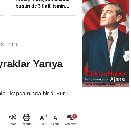
enflasyonunu %31,75;
Sıkışıklığı Kısacınd
ENAG %50,49 olarak
Reel Sektörde
açıkladı
Konkordato Fırtına
25 - 13:15
raklar Yarıya
nleri kapsamında bir duyuru
A
A
Büyüt
Küçült
Dinle
Yazdır
Yorumlar