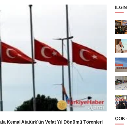
İLGIN
ÇOK
tafa Kemal Atatürk’ün Vefat Yıl Dönümü Törenleri