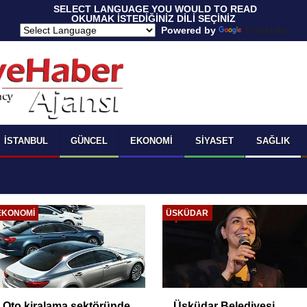
 SELECT LANGUAGE YOU WOULD TO READ 
OKUMAK İSTEDİĞİNİZ DİLİ SEÇİNİZ
  Powered by 
Translate
İSTANBUL
GÜNCEL
EKONOMI
SIYASET
SAĞLIK
SIYASET
GÜNCEL
Dervişoğlu: 'Çerçeve
Araçtan izmarit ve çöp