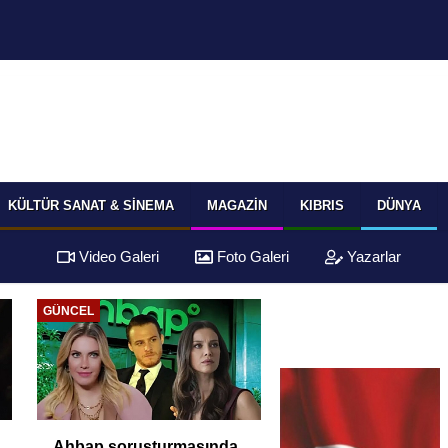
KÜLTÜR SANAT & SINEMA
MAGAZIN
KIBRIS
DÜNYA
Video Galeri
Foto Galeri
Yazarlar
EKONOMI
EKONOMI
TÜİK Temmuz
Yüksek Faiz ve Nak