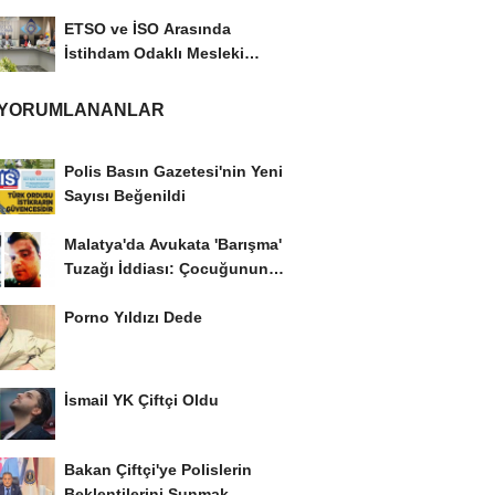
ETSO ve İSO Arasında
İstihdam Odaklı Mesleki
Eğitim Protokolü
 YORUMLANANLAR
Polis Basın Gazetesi'nin Yeni
Sayısı Beğenildi
Malatya'da Avukata 'Barışma'
Tuzağı İddiası: Çocuğunun
Gözü...
Porno Yıldızı Dede
İsmail YK Çiftçi Oldu
Bakan Çiftçi'ye Polislerin
Beklentilerini Sunmak