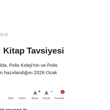
11:10
i Kitap Tavsiyesi
, Polis Koleji’nin ve Polis
abın hazırlandığını 2026 Ocak
A
A
Büyüt
Küçült
Dinle
Yazdır
Yorumlar