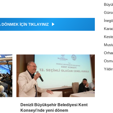
Büyü
Gürs
İnegö
DÖNMEK İÇİN TIKLAYINIZ
Kara
Keste
Must
Orhan
Osma
Yıldı
Denizli Büyükşehir Belediyesi Kent
Konseyi’nde yeni dönem