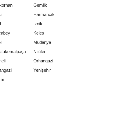
korhan
Gemlik
u
Harmancık
l
İznik
cabey
Keles
l
Mudanya
afakemalpaşa
Nilüfer
eli
Orhangazi
ngazi
Yenişehir
rım