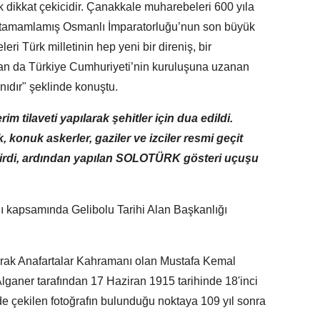
k dikkat çekicidir. Çanakkale muharebeleri 600 yıla
ü tamamlamış Osmanlı İmparatorluğu’nun son büyük
ri Türk milletinin hep yeni bir direniş, bir
adan da Türkiye Cumhuriyeti’nin kuruluşuna uzanan
nıdır" şeklinde konuştu.
 tilaveti yapılarak şehitler için dua edildi.
, konuk askerler, gaziler ve izciler resmi geçit
tirdi, ardından yapılan SOLOTÜRK gösteri uçuşu
ı kapsamında Gelibolu Tarihi Alan Başkanlığı
arak Anafartalar Kahramanı olan Mustafa Kemal
ganer tarafından 17 Haziran 1915 tarihinde 18'inci
de çekilen fotoğrafın bulunduğu noktaya 109 yıl sonra