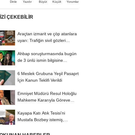
Büyüt
Küçült
Dinle
Yazdır
Yorumlar
IZI ÇEKEBILIR
Araçtan izmarit ve çöp atanlara
uyarı: Trafiğin sivil gözleri
izmariti...
Ahbap soruşturmasında bugün
de 3 ünlü ismin bilgisine
başvuruldu!
6 Meslek Grubuna Yeşil Pasaprt
İçin Kanun Teklifi Verildi
Emniyet Müdürü Resul Holoğlu
Mahkeme Kararıyla Göreve
Döndü..!
Kayapa Katı Atık Tesisi’ni
Mustafa Bozbey istemiş,
CHP’liler karşı...