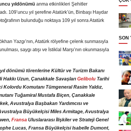
ÇOK
’uncu yıldönümü
anma etkinlikleri Şehitler
dı. 109’uncu yıl şerefine Atatürk’ün, Binbaşı Haydar
toğrafının bulunduğu noktaya 109 yıl sonra Atatürk
SON
ökhan Yazgı’nın, Atatürk rölyefine çelenk sunmasıyla
ulması, saygı atışı ve İstiklal Marşı’nın okunmasıyla
 yıl dönümü törenlerine Kültür ve Turizm Bakanı
ili Hakkı Uzun, Çanakkale Savaşları
Gelibolu
Tarihi
nci Kolordu Komutanı Tümgeneral Rasim Yaldız,
utanı Tuğamiral Mustafa Biçen, Çanakkale
kek, Avustralya Başbakan Yardımcısı ve
vustralya Büyükelçisi Miles Armitage, Avustralya
ewen,
Fransa
Uluslararası İlişkiler ve Strateji Genel
tophe Lucas, Fransa Büyükelçisi Isabelle Dumont,