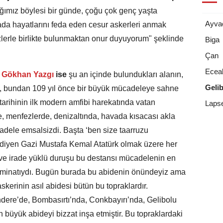
ğımız böylesi bir günde, çoğu çok genç yaşta
Ayva
a hayatlarını feda eden cesur askerleri anmak
zlerle birlikte bulunmaktan onur duyuyorum" şeklinde
Biga
Çan
Ecea
Gökhan Yazgı
ise
şu an içinde bulundukları alanın,
Geli
, bundan 109 yıl önce bir büyük mücadeleye sahne
arihinin ilk modern amfibi harekatında vatan
Laps
e, menfezlerde, denizaltında, havada kısacası akla
adele emsalsizdi. Başta ‘ben size taarruzu
diyen Gazi Mustafa Kemal Atatürk olmak üzere her
ve irade yüklü duruşu bu destansı mücadelenin en
e teminatıydı. Bugün burada bu abidenin önündeyiz ama
kerinin asıl abidesi bütün bu topraklardır.
ındere’de, Bombasırtı’nda, Conkbayırı’nda, Gelibolu
 büyük abideyi bizzat inşa etmiştir. Bu topraklardaki