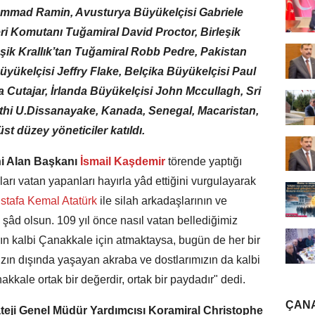
ammad Ramin, Avusturya Büyükelçisi Gabriele
ri Komutanı Tuğamiral David Proctor, Birleşik
rleşik Krallık’tan Tuğamiral Robb Pedre, Pakistan
yükelçisi Jeffry Flake, Belçika Büyükelçisi Paul
 Cutajar, İrlanda Büyükelçisi John Mccullagh, Sri
hi U.Dissanayake, Kanada, Senegal, Macaristan,
t düzey yöneticiler katıldı.
hi Alan Başkanı
İsmail Kaşdemir
törende yaptığı
rı vatan yapanları hayırla yâd ettiğini vurgulayarak
tafa Kemal Atatürk
ile silah arkadaşlarının ve
şâd olsun. 109 yıl önce nasıl vatan bellediğimiz
ın kalbi Çanakkale için atmaktaysa, bugün de her bir
ımızın dışında yaşayan akraba ve dostlarımızın da kalbi
kale ortak bir değerdir, ortak bir paydadır" dedi.
ÇANA
trateji Genel Müdür Yardımcısı Koramiral Christophe