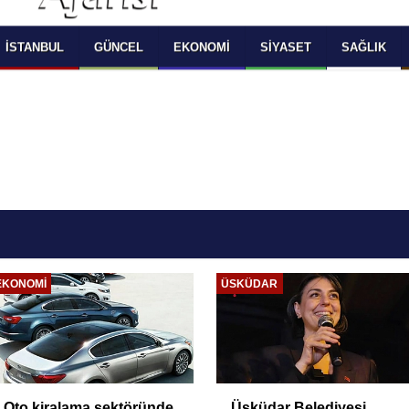
 SELECT LANGUAGE YOU WOULD TO READ 
OKUMAK İSTEDİĞİNİZ DİLİ SEÇİNİZ
  Powered by 
Translate
İSTANBUL
GÜNCEL
EKONOMI
SIYASET
SAĞLIK
EKONOMI
ÜSKÜDAR
Oto kiralama sektöründe
Üsküdar Belediyesi