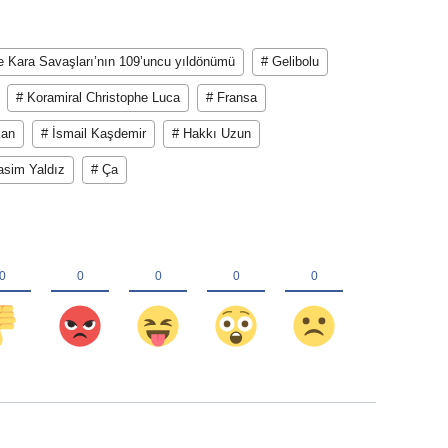
e Kara Savaşları’nın 109’uncu yıldönümü
# Gelibolu
# Koramiral Christophe Luca
# Fransa
kan
# İsmail Kaşdemir
# Hakkı Uzun
asim Yaldız
# Ça