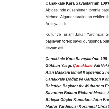
Çanakkale Kara Savaşları’nın 109
Abidesi’nde düzenlenen törenle başla
Mehmet Alganer tarafından çekilen fo
Anıtı yapıldı.
Kültür ve Turizm Bakan Yardımcısı G
başlayan tören; saygı duruşunda bulun
devam etti.
Çanakkale Kara Savaşları’nın 109.
Gökhan Yazgı,
Çanakkale
Vali Vek
Alan Başkanı İsmail Kaşdemir, 2’
Çanakkale Boğaz ve Garnizon Kom
Belediye Başkanı Av. Muharrem Er
Savunma Bakanı Richard Marles, A
Birleşik Güçler Komutanı John Fr
Müdür Yardımcısı Koramiral Chris