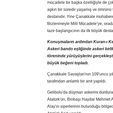
mücadele bir başka özelliğiyle de ço
aşkın bir süredir yaşamış ve ömrün
destanıdır. Yine Çanakkale muhaberele
filizlenmeyle Milli Mücadele’ye, or
taze başlangıcının da ilk büyük desta
Konuşmaların ardından Kuran-ı Kerim
Askeri bando eşliğinde askeri birlik
töreninde yürüyüşlerini gerçekleş
büyük beğeni topladı.
Çanakkale Savaşları'nın 109'uncu yıl
tarafından anlamlı bir anıt yapıldı.
Gelibolu'da düşman askerini durdur
Atatürk'ün, Binbaşı Haydar Mehmet Al
Alay'ın siperlerinin bulunduğu bölge