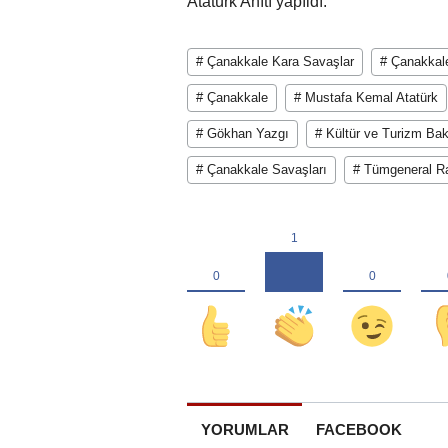
Atatürk Anıtı yapıldı.
# Çanakkale Kara Savaşlar
# Çanakkal
# Çanakkale
# Mustafa Kemal Atatürk
# Gökhan Yazgı
# Kültür ve Turizm Ba
# Çanakkale Savaşları
# Tümgeneral R
YORUMLAR
FACEBOOK