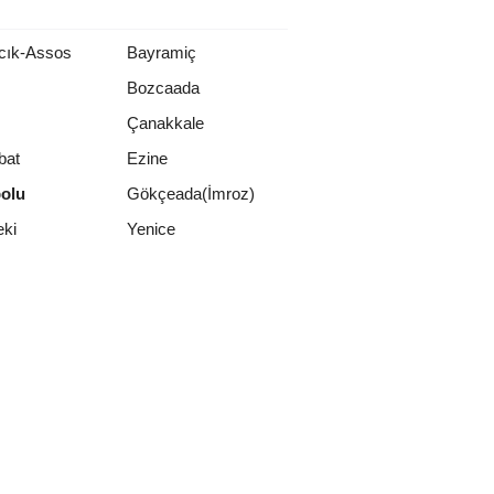
cık-Assos
Bayramiç
Bozcaada
Çanakkale
bat
Ezine
bolu
Gökçeada(İmroz)
Yenice
eki