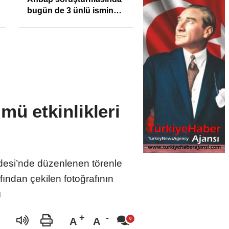
bugün de 3 ünlü ismin
bilgisine başvuruldu!
mü etkinlikleri
idesi’nde düzenlenen törenle
ından çekilen fotoğrafının
ı
A
A