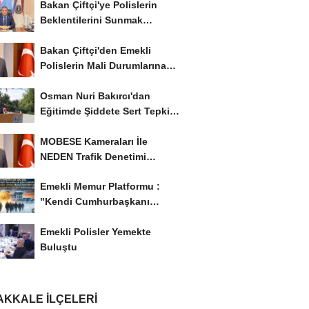
Bakan Çiftçi'ye Polislerin
Beklentilerini Sunmak
İstiyor..!
Bakan Çiftçi'den Emekli
Polislerin Mali Durumlarına
İyileştirme İstedi...
Osman Nuri Bakırcı'dan
Eğitimde Şiddete Sert Tepki:
'Eğitim Ailede...
MOBESE Kameraları İle
NEDEN Trafik Denetimi
Yapılmaz ?
Emekli Memur Platformu :
"Kendi Cumhurbaşkanı
Adayımızı Belirleyeceğiz..!...
Emekli Polisler Yemekte
Buluştu
KKALE İLÇELERI