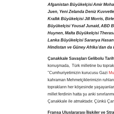
Afganistan Büyükelçisi Amir Moh
Juen, Yeni Zelanda Deniz Kuvvetle
Krallık Büyükelçisi Jill Morris, Bi
Büyükelçisi Yousaf Junaid, ABD Bü
Huynen, Malta Büyükelçisi Therasa
Lanka Büyükelçisi Saranya Hasant
Hindistan ve Güney Afrika’dan da üs
Çanakkale Savaşları Gelibolu Tari
konuşmada, Türk milletine bu toprakla
"Cumhuriyetimizin kurucusu Gazi
Mus
kahraman Mehmetçiklerimizin ruhları 
toprakların her köşesinde yaşayanlar
millet ferdinin hatta şu anki sınırlar
Çanakkale ile atmaktadır. Çünkü Çanak
Fransa Uluslararası İlişkiler ve S