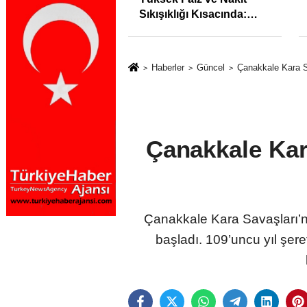
syonunu %31,75;
Sıkışıklığı Kısacında:
%50,49 olarak
Reel Sektörde
dı
Konkordato Fırtınası
Haberler
Güncel
Çanakkale Kara Sa
Çanakkale Kara
Çanakkale Kara Savaşları’nı
başladı. 109’uncu yıl şer