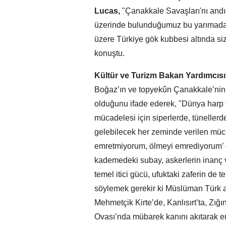
Lucas,
"Çanakkale Savaşları'nı andı
üzerinde bulunduğumuz bu yarımadad
üzere Türkiye gök kubbesi altında si
konuştu.
Kültür ve Turizm Bakan Yardımcısı
Boğaz’ın ve topyekûn Çanakkale’nin
olduğunu ifade ederek, "Dünya harp t
mücadelesi için siperlerde, tünellerd
gelebilecek her zeminde verilen müc
emretmiyorum, ölmeyi emrediyorum’ 
kademedeki subay, askerlerin inanç 
temel itici gücü, ufuktaki zaferin d
söylemek gerekir ki Müslüman Türk as
Mehmetçik Kirte’de, Kanlısırt’ta, Zığ
Ovası’nda mübarek kanını akıtarak en