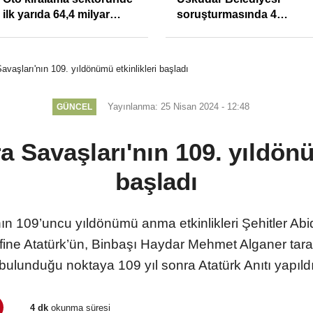
ilk yarıda 64,4 milyar
soruşturmasında 4
TL'lik araç yatırımı
tutuklama
vaşları'nın 109. yıldönümü etkinlikleri başladı
Yayınlanma: 25 Nisan 2024 - 12:48
GÜNCEL
 Savaşları'nın 109. yıldönü
başladı
n 109’uncu yıldönümü anma etkinlikleri Şehitler Ab
efine Atatürk’ün, Binbaşı Haydar Mehmet Alganer taraf
bulunduğu noktaya 109 yıl sonra Atatürk Anıtı yapıld
4 dk
okunma süresi