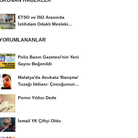
 OKUNAN HABERLER
ETSO ve İSO Arasında
İstihdam Odaklı Mesleki
Eğitim Protokolü
 YORUMLANANLAR
Polis Basın Gazetesi'nin Yeni
Sayısı Beğenildi
Malatya'da Avukata 'Barışma'
Tuzağı İddiası: Çocuğunun
Gözü...
Porno Yıldızı Dede
İsmail YK Çiftçi Oldu