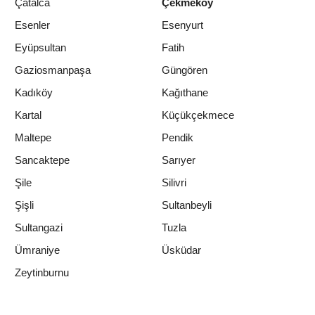
Çatalca
Çekmeköy
Esenler
Esenyurt
Eyüpsultan
Fatih
Gaziosmanpaşa
Güngören
Kadıköy
Kağıthane
Kartal
Küçükçekmece
Maltepe
Pendik
Sancaktepe
Sarıyer
Şile
Silivri
Şişli
Sultanbeyli
Sultangazi
Tuzla
Ümraniye
Üsküdar
Zeytinburnu