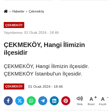
İkinci Cumhuriyet
sivil gözleri
ve İhanet
izmariti
Haberler
Çekmeköy
Belgesidir!'
affetmeyecek
ÇEKMEKÖY
Yayınlanma: 01 Ocak 2024 - 18:46
ÇEKMEKÖY, Hangi İlimizin
ilçesidir
ÇEKMEKÖY, Hangi İlimizin ilçesidir.
ÇEKMEKÖY İstanbul'un İlçesidir.
01 Ocak 2024 - 18:46
ÇEKMEKÖY
A
A
Büyüt
Küçült
Dinle