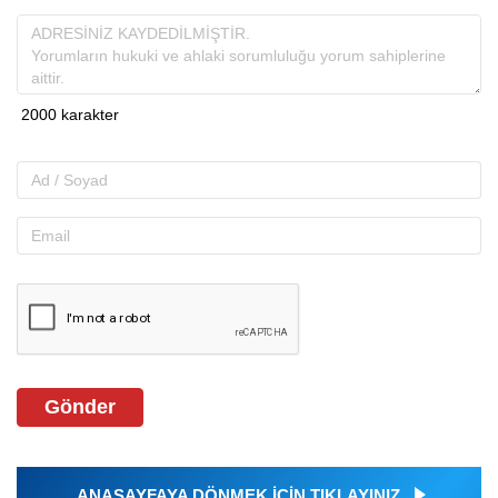
Gönder
ANASAYFAYA DÖNMEK İÇİN TIKLAYINIZ