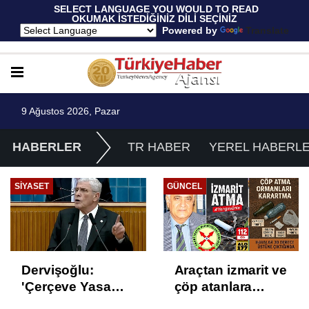
 SELECT LANGUAGE YOU WOULD TO READ 
OKUMAK İSTEDİĞİNİZ DİLİ SEÇİNİZ
  Powered by 
Translate
9 Ağustos 2026, Pazar
HABERLER
TR HABER
YEREL HABERL
SIYASET
GÜNCEL
Dervişoğlu:
Araçtan izmarit ve
'Çerçeve Yasa
çöp atanlara
Çözüm Değil,
uyarı: Trafiğin