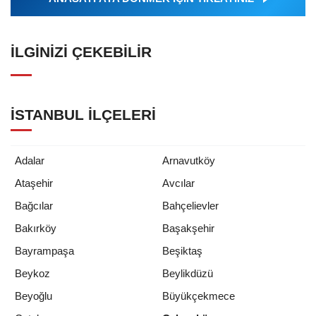
İLGINIZI ÇEKEBILIR
İSTANBUL İLÇELERI
Adalar
Arnavutköy
Ataşehir
Avcılar
Bağcılar
Bahçelievler
Bakırköy
Başakşehir
Bayrampaşa
Beşiktaş
Beykoz
Beylikdüzü
Beyoğlu
Büyükçekmece