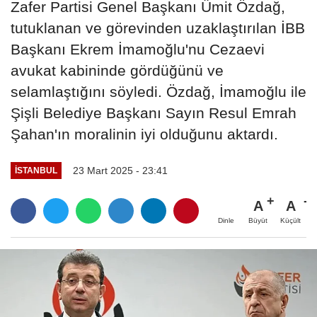
Zafer Partisi Genel Başkanı Ümit Özdağ,
tutuklanan ve görevinden uzaklaştırılan İBB
Başkanı Ekrem İmamoğlu'nu Cezaevi
avukat kabininde gördüğünü ve
selamlaştığını söyledi. Özdağ, İmamoğlu ile
Şişli Belediye Başkanı Sayın Resul Emrah
Şahan'ın moralinin iyi olduğunu aktardı.
23 Mart 2025 - 23:41
İSTANBUL
A
A
Büyüt
Küçült
Dinle