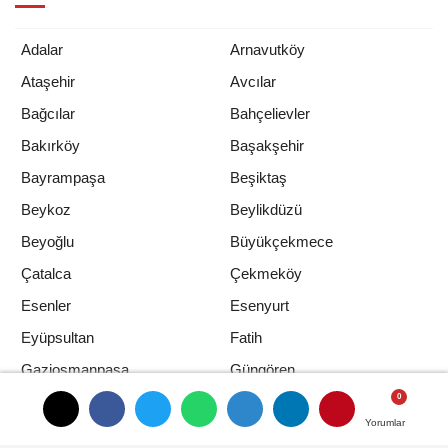
Adalar
Arnavutköy
Ataşehir
Avcılar
Bağcılar
Bahçelievler
Bakırköy
Başakşehir
Bayrampaşa
Beşiktaş
Beykoz
Beylikdüzü
Beyoğlu
Büyükçekmece
Çatalca
Çekmeköy
Esenler
Esenyurt
Eyüpsultan
Fatih
Gaziosmanpaşa
Güngören
Kadıköy
Kağıthane
Yorumlar
Yorumlar
Kartal
Küçükçekmece