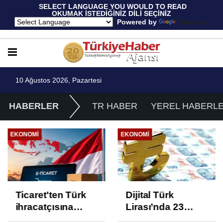
 SELECT LANGUAGE YOU WOULD TO READ 
OKUMAK İSTEDİĞİNİZ DİLİ SEÇİNİZ
  Powered by 
Translate
10 Ağustos 2026, Pazartesi
HABERLER
TR HABER
YEREL HABERL
EKONOMI
EKONOMI
Ticaret'ten Türk
Dijital Türk
ihracatçısına
Lirası’nda 23
Endonezya pazarı
proje üçüncü faza