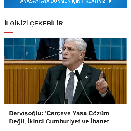
ANASAYFAYA DÖNMEK İÇİN TIKLAYINIZ
İLGINIZI ÇEKEBILIR
Dervişoğlu: 'Çerçeve Yasa Çözüm
Değil, İkinci Cumhuriyet ve İhanet
Belgesidir!'