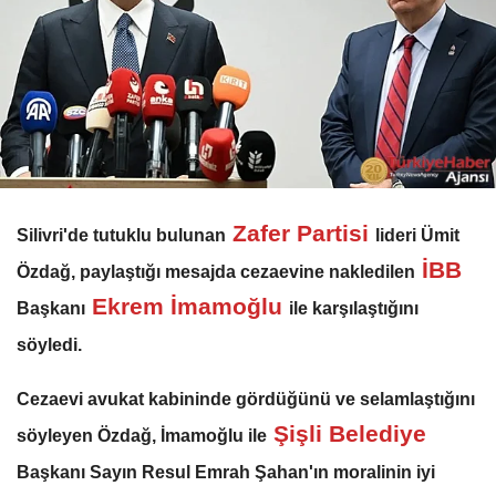
Zafer Partisi
Silivri'de tutuklu bulunan
lideri Ümit
İBB
Özdağ, paylaştığı mesajda cezaevine nakledilen
Ekrem İmamoğlu
Başkanı
ile karşılaştığını
söyledi.
Cezaevi avukat kabininde gördüğünü ve selamlaştığını
Şişli Belediye
söyleyen Özdağ, İmamoğlu ile
Başkanı Sayın Resul Emrah Şahan'ın moralinin iyi