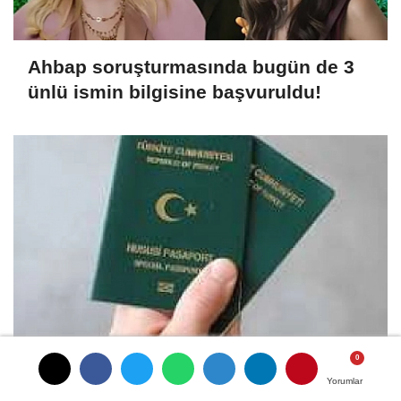
Ahbap soruşturmasında bugün de 3
ünlü ismin bilgisine başvuruldu!
6 Meslek Grubuna Yeşil Pasaprt İçin
Yorumlar
Yorumlar
Kanun Teklifi Verildi