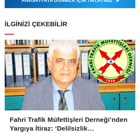
ANASAYFAYA DÖNMEK İÇİN TIKLAYINIZ
İLGINIZI ÇEKEBILIR
Fahri Trafik Müfettişleri Derneği’nden
Yargıya İtiraz: ‘Delilsizlik
Gerekçesiyle Ceza İptali