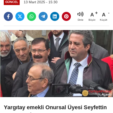
13 Mart 2025 - 15:30
GÜNCEL
A
A
Büyüt
Küçült
Dinle
Yargıtay emekli Onursal Üyesi Seyfettin