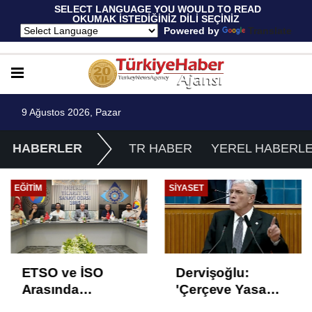
 SELECT LANGUAGE YOU WOULD TO READ 
OKUMAK İSTEDİĞİNİZ DİLİ SEÇİNİZ
  Powered by 
Translate
9 Ağustos 2026, Pazar
HABERLER
TR HABER
YEREL HABERL
EĞITIM
SIYASET
ETSO ve İSO
Dervişoğlu:
Arasında
'Çerçeve Yasa
İstihdam Odaklı
Çözüm Değil,