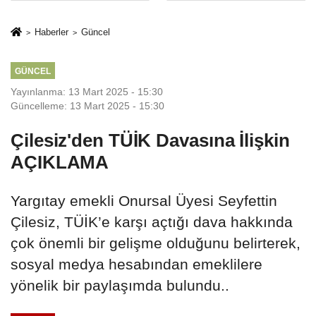
Mesleki Eğitim
İkinci Cumhuriyet
Protokolü
ve İhanet
Haberler
Güncel
Belgesidir!'
GÜNCEL
Yayınlanma: 13 Mart 2025 - 15:30
Güncelleme: 13 Mart 2025 - 15:30
Çilesiz'den TÜİK Davasına İlişkin
AÇIKLAMA
Yargıtay emekli Onursal Üyesi Seyfettin
Çilesiz, TÜİK’e karşı açtığı dava hakkında
çok önemli bir gelişme olduğunu belirterek,
sosyal medya hesabından emeklilere
yönelik bir paylaşımda bulundu..