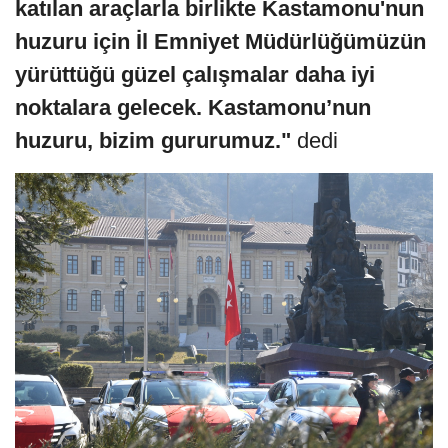
katılan araçlarla birlikte Kastamonu'nun
huzuru için İl Emniyet Müdürlüğümüzün
yürüttüğü güzel çalışmalar daha iyi
noktalara gelecek. Kastamonu’nun
huzuru, bizim gururumuz."
dedi