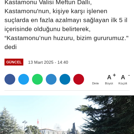
Kastamonu Valisi Meftun Dallı,
Kastamonu'nun, kişiye karşı işlenen
suçlarda en fazla azalmayı sağlayan ilk 5 il
içerisinde olduğunu belirterek,
“Kastamonu’nun huzuru, bizim gururumuz."
dedi
13 Mart 2025 - 14:40
GÜNCEL
A
A
Büyüt
Küçült
Dinle