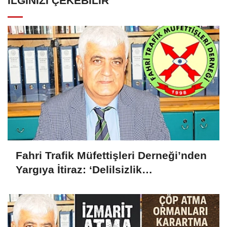
İLGINIZI ÇEKEBILIR
Fahri Trafik Müfettişleri Derneği’nden
Yargıya İtiraz: ‘Delilsizlik
Gerekçesiyle Ceza İptali
Hukuksuzdur’