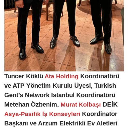
Tuncer Köklü
Koordinatörü
Ata Holding
ve ATP Yönetim Kurulu Üyesi, Turkish
Gent’s Network Istanbul Koordinatörü
Metehan Özbenim,
DEİK
Murat Kolbaşı
Koordinatör
Asya-Pasifik İş Konseyleri
Başkanı ve Arzum Elektrikli Ev Aletleri