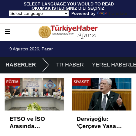
 SELECT LANGUAGE YOU WOULD TO READ 
OKUMAK İSTEDİĞİNİZ DİLİ SEÇİNİZ
  Powered by 
Translate
9 Ağustos 2026, Pazar
HABERLER
TR HABER
YEREL HABERL
EĞITIM
SIYASET
ETSO ve İSO
Dervişoğlu:
Arasında
'Çerçeve Yasa
İstihdam Odaklı
Çözüm Değil,