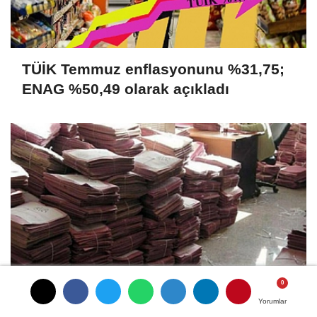
TÜİK Temmuz enflasyonunu %31,75;
ENAG %50,49 olarak açıkladı
Yüksek Faiz ve Nakit Sıkışıklığı
Yorumlar
Yorumlar