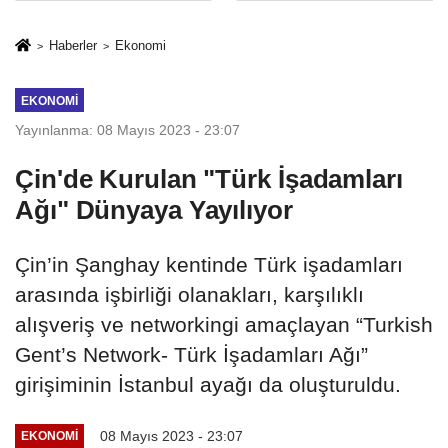
Mesleki Eğitim
İkinci Cumhuriyet
Protokolü
ve İhanet
Haberler
Ekonomi
Belgesidir!'
EKONOMI
Yayınlanma: 08 Mayıs 2023 - 23:07
Çin'de Kurulan "Türk İşadamları
Ağı" Dünyaya Yayılıyor
Çin’in Şanghay kentinde Türk işadamları
arasında işbirliği olanakları, karşılıklı
alışveriş ve networkingi amaçlayan “Turkish
Gent’s Network- Türk İşadamları Ağı”
girişiminin İstanbul ayağı da oluşturuldu.
08 Mayıs 2023 - 23:07
EKONOMI