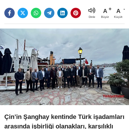
A
A
Büyüt
Küçült
Dinle
Çin’in Şanghay kentinde Türk işadamları
arasında işbirliği olanakları, karşılıklı