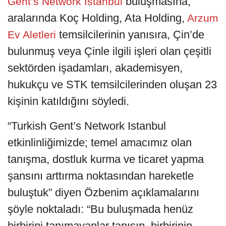
buluşmasına;
Gent’s Network Istanbul
aralarında Koç Holding, Ata Holding,
Arzum
temsilcilerinin yanısıra, Çin’de
Ev Aletleri
bulunmuş veya Çinle ilgili işleri olan çeşitli
sektörden işadamları, akademisyen,
hukukçu ve STK temsilcilerinden oluşan 23
kişinin katıldığını söyledi.
“Turkish Gent’s Network Istanbul
etkinlinliğimizde; temel amacımız olan
tanışma, dostluk kurma ve ticaret yapma
şansını arttırma noktasından hareketle
buluştuk” diyen Özbenim açıklamalarını
şöyle noktaladı: “Bu buluşmada henüz
birbirini tanımayanlar tanışıp, birbirinin