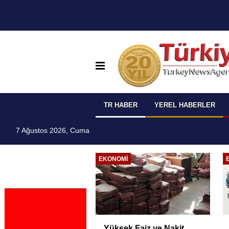
TR HABER
YEREL HABERLER
7 Ağustos 2026, Cuma
I
EKONOMI
 Temmuz
Yüksek Faiz ve Nakit