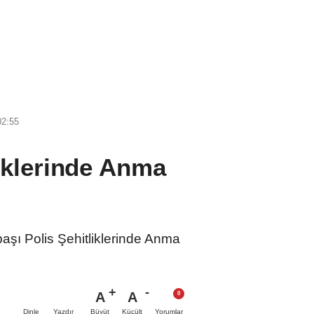
02:55
liklerinde Anma
aşı Polis Şehitliklerinde Anma
A
A
Büyüt
Küçült
Dinle
Yazdır
Yorumlar