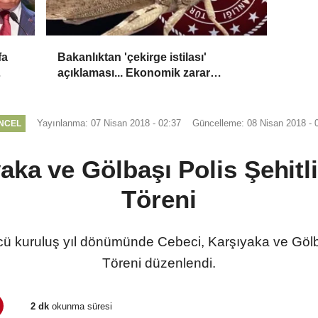
fa
Bakanlıktan 'çekirge istilası'
açıklaması... Ekonomik zarar
oluşturan popülasyon yok
Yayınlanma: 07 Nisan 2018 - 02:37
Güncelleme: 08 Nisan 2018 - 
NCEL
aka ve Gölbaşı Polis Şehit
Töreni
ncü kuruluş yıl dönümünde Cebeci, Karşıyaka ve Gölb
Töreni düzenlendi.
2 dk
okunma süresi