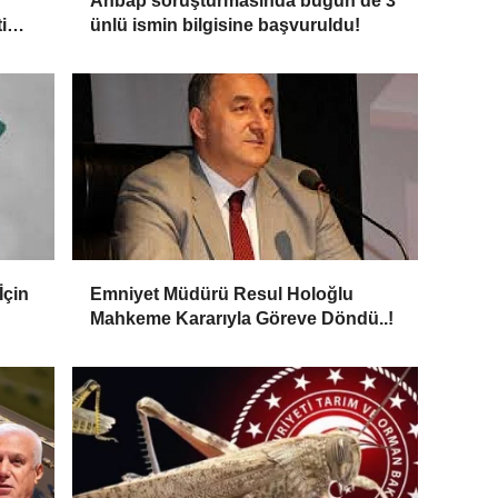
Ahbap soruşturmasında bugün de 3
i
ünlü ismin bilgisine başvuruldu!
İçin
Emniyet Müdürü Resul Holoğlu
Mahkeme Kararıyla Göreve Döndü..!