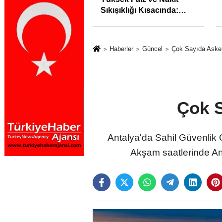
syonunu %31,75;
Sıkışıklığı Kısacında:
%50,49 olarak
Reel Sektörde
dı
Konkordato Fırtınası
Haberler
Güncel
Çok Sayıda Asker
Çok S
Antalya'da Sahil Güvenlik 
Akşam saatlerinde Ant