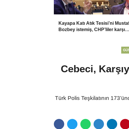
Kayapa Katı Atık Tesisi’ni Musta
Bozbey istemiş, CHP’liler karşı
çıkıyor!
GÜ
Cebeci, Karşıy
Türk Polis Teşkilatının 173’ü