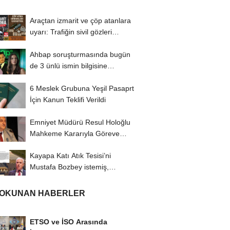
Araçtan izmarit ve çöp atanlara
uyarı: Trafiğin sivil gözleri
izmariti...
Ahbap soruşturmasında bugün
de 3 ünlü ismin bilgisine
başvuruldu!
6 Meslek Grubuna Yeşil Pasaprt
İçin Kanun Teklifi Verildi
Emniyet Müdürü Resul Holoğlu
Mahkeme Kararıyla Göreve
Döndü..!
Kayapa Katı Atık Tesisi’ni
Mustafa Bozbey istemiş,
CHP’liler karşı...
 OKUNAN HABERLER
ETSO ve İSO Arasında