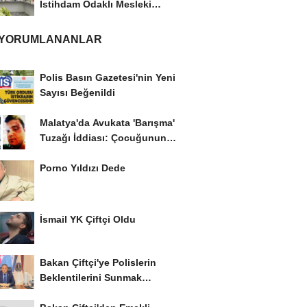
İstihdam Odaklı Mesleki
Eğitim Protokolü
 YORUMLANANLAR
Polis Basın Gazetesi'nin Yeni
Sayısı Beğenildi
Malatya'da Avukata 'Barışma'
Tuzağı İddiası: Çocuğunun
Gözü...
Porno Yıldızı Dede
İsmail YK Çiftçi Oldu
Bakan Çiftçi'ye Polislerin
Beklentilerini Sunmak
İstiyor..!