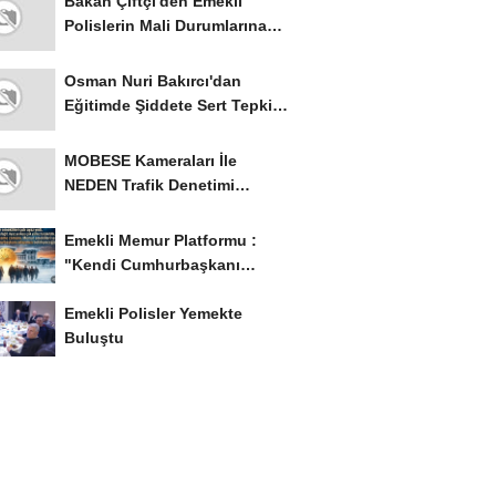
Bakan Çiftçi'den Emekli
Polislerin Mali Durumlarına
İyileştirme İstedi...
Osman Nuri Bakırcı'dan
Eğitimde Şiddete Sert Tepki:
'Eğitim Ailede...
MOBESE Kameraları İle
NEDEN Trafik Denetimi
Yapılmaz ?
Emekli Memur Platformu :
"Kendi Cumhurbaşkanı
Adayımızı Belirleyeceğiz..!...
Emekli Polisler Yemekte
Buluştu