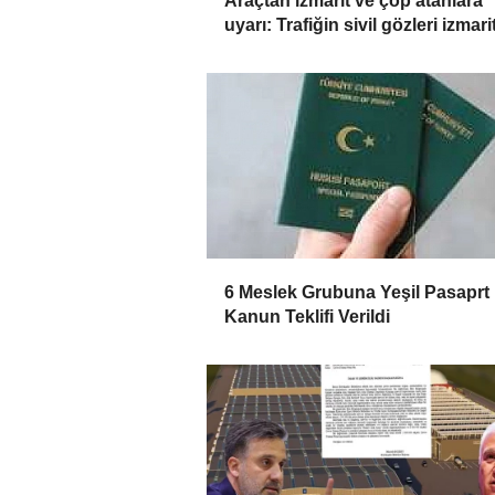
Araçtan izmarit ve çöp atanlara
uyarı: Trafiğin sivil gözleri izmarit
affetmeyecek
6 Meslek Grubuna Yeşil Pasaprt 
Kanun Teklifi Verildi