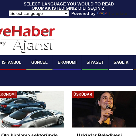
 SELECT LANGUAGE YOU WOULD TO READ 
OKUMAK İSTEDİĞİNİZ DİLİ SEÇİNİZ
  Powered by 
Translate
İSTANBUL
GÜNCEL
EKONOMI
SIYASET
SAĞLIK
EKONOMI
ÜSKÜDAR
Oto kiralama sektöründe
Üsküdar Belediyesi