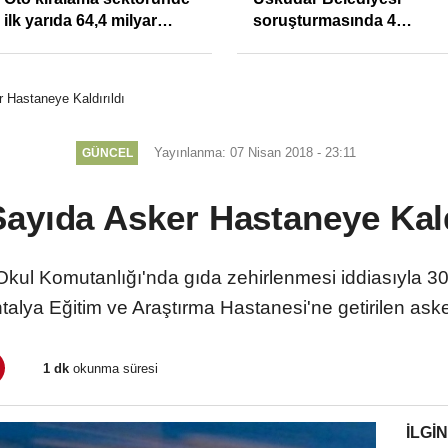
ilk yarıda 64,4 milyar
soruşturmasında 4
TL'lik araç yatırımı
tutuklama
 Hastaneye Kaldırıldı
Yayınlanma: 07 Nisan 2018 - 23:11
GÜNCEL
ayıda Asker Hastaneye Kald
Okul Komutanlığı'nda gıda zehirlenmesi iddiasıyla 30 
alya Eğitim ve Araştırma Hastanesi'ne getirilen ask
1 dk
okunma süresi
İLGIN