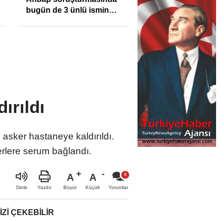
bugün de 3 ünlü ismin
bilgisine başvuruldu!
ırıldı
asker hastaneye kaldırıldı.
erlere serum bağlandı.
A
A
Büyüt
Küçült
Dinle
Yazdır
Yorumlar
IZI ÇEKEBILIR