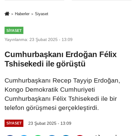
Mesleki Eğitim
İkinci Cumhuriyet
Protokolü
ve İhanet
Haberler
Siyaset
Belgesidir!'
SIYASET
Yayınlanma: 23 Şubat 2025 - 13:09
Cumhurbaşkanı Erdoğan Félix
Tshisekedi ile görüştü
Cumhurbaşkanı Recep Tayyip Erdoğan,
Kongo Demokratik Cumhuriyeti
Cumhurbaşkanı Félix Tshisekedi ile bir
telefon görüşmesi gerçekleştirdi.
23 Şubat 2025 - 13:09
SIYASET