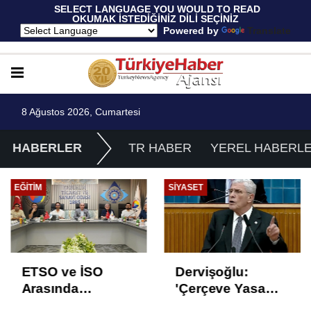
 SELECT LANGUAGE YOU WOULD TO READ 
OKUMAK İSTEDİĞİNİZ DİLİ SEÇİNİZ
  Powered by 
Translate
8 Ağustos 2026, Cumartesi
HABERLER
TR HABER
YEREL HABERL
EĞITIM
SIYASET
ETSO ve İSO
Dervişoğlu:
Arasında
'Çerçeve Yasa
İstihdam Odaklı
Çözüm Değil,