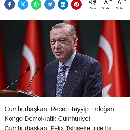
A
A
Büyüt
Küçült
Dinle
Cumhurbaşkanı Recep Tayyip Erdoğan,
Kongo Demokratik Cumhuriyeti
Cumhurbaşkanı Félix Tshisekedi ile bir