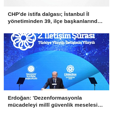
CHP'de istifa dalgası; İstanbul İl
yönetiminden 39, ilçe başkanlarından
36 kişi ayrıldı!
Erdoğan: 'Dezenformasyonla
mücadeleyi millî güvenlik meselesi
olarak görüyoruz'