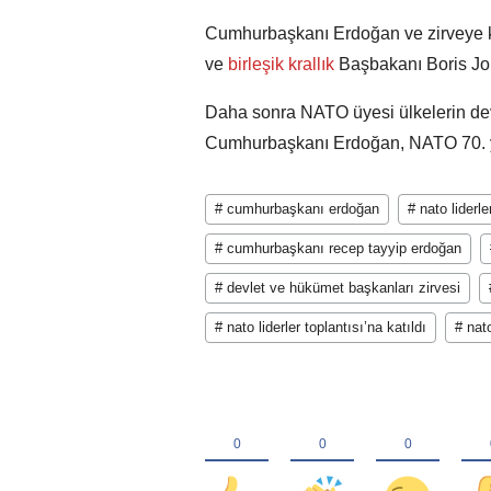
Cumhurbaşkanı Erdoğan ve zirveye kat
ve
birleşik krallık
Başbakanı Boris Joh
Daha sonra NATO üyesi ülkelerin devl
Cumhurbaşkanı Erdoğan, NATO 70. yı
# cumhurbaşkanı erdoğan
# nato liderle
# cumhurbaşkanı recep tayyip erdoğan
# devlet ve hükümet başkanları zirvesi
# nato liderler toplantısı’na katıldı
# nat