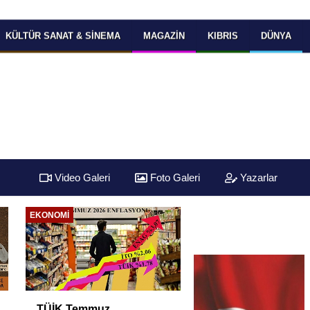
KÜLTÜR SANAT & SINEMA
MAGAZIN
KIBRIS
DÜNYA
Video Galeri
Foto Galeri
Yazarlar
EKONOMI
EKONOMI
TÜİK Temmuz
Yüksek Faiz ve Nak