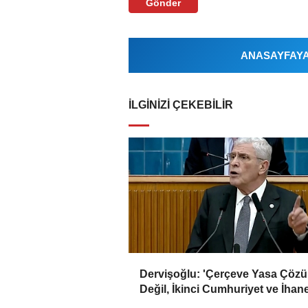
Gönder
ANASAYFAYA 
İLGINIZI ÇEKEBILIR
Dervişoğlu: 'Çerçeve Yasa Çöz
Değil, İkinci Cumhuriyet ve İhan
Belgesidir!'