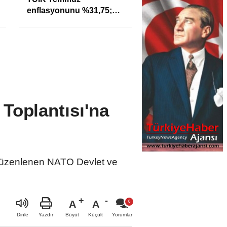
enflasyonunu %31,75;
Sıkışıklığı Kısacınd
ENAG %50,49 olarak
Reel Sektörde
açıkladı
Konkordato Fırtına
Toplantısı'na
 düzenlenen NATO Devlet ve
A
A
Büyüt
Küçült
Dinle
Yazdır
Yorumlar