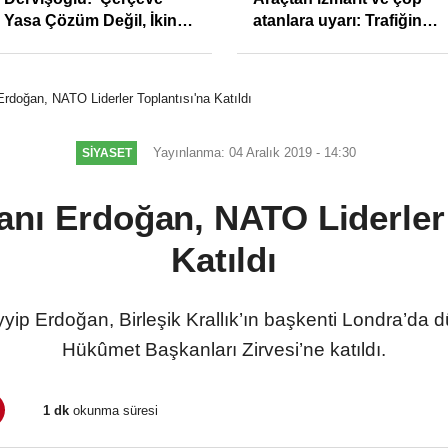
Yasa Çözüm Değil, İkinci
atanlara uyarı: Trafiğin
Cumhuriyet ve İhanet
sivil gözleri izmariti
Belgesidir!'
affetmeyecek
doğan, NATO Liderler Toplantısı'na Katıldı
Yayınlanma: 04 Aralık 2019 - 14:30
SIYASET
ı Erdoğan, NATO Liderler 
Katıldı
p Erdoğan, Birleşik Krallık’ın başkenti Londra’da
Hükûmet Başkanları Zirvesi’ne katıldı.
1 dk
okunma süresi