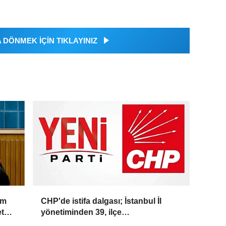
DÖNMEK İÇİN TIKLAYINIZ
üm
CHP'de istifa dalgası; İstanbul İl
et
yönetiminden 39, ilçe
başkanlarından 36 kişi ayrıldı!