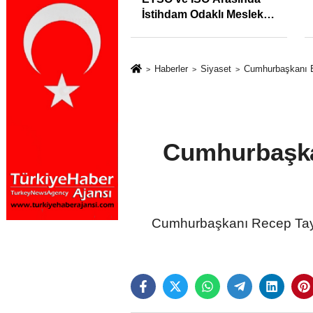
İstihdam Odaklı Mesleki
Eğitim Protokolü
Haberler
Siyaset
Cumhurbaşkanı Er
Cumhurbaşkan
Cumhurbaşkanı Recep Tayyi