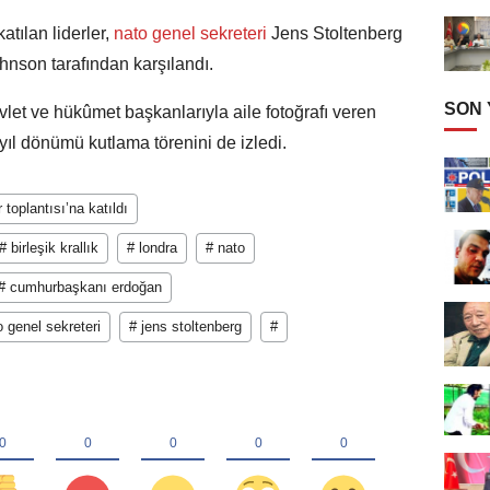
ılan liderler,
nato genel sekreteri
Jens Stoltenberg
nson tarafından karşılandı.
SON
et ve hükûmet başkanlarıyla aile fotoğrafı veren
l dönümü kutlama törenini de izledi.
r toplantısı’na katıldı
# birleşik krallık
# londra
# nato
# cumhurbaşkanı erdoğan
o genel sekreteri
# jens stoltenberg
#