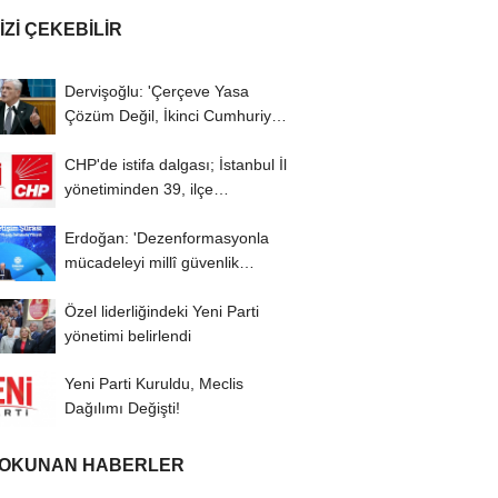
IZI ÇEKEBILIR
Dervişoğlu: 'Çerçeve Yasa
Çözüm Değil, İkinci Cumhuriyet
ve İhanet...
CHP'de istifa dalgası; İstanbul İl
yönetiminden 39, ilçe
başkanlarından...
Erdoğan: 'Dezenformasyonla
mücadeleyi millî güvenlik
meselesi olarak...
Özel liderliğindeki Yeni Parti
yönetimi belirlendi
Yeni Parti Kuruldu, Meclis
Dağılımı Değişti!
 OKUNAN HABERLER