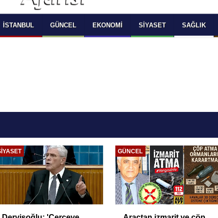
 SELECT LANGUAGE YOU WOULD TO READ 
OKUMAK İSTEDİĞİNİZ DİLİ SEÇİNİZ
  Powered by 
Translate
İSTANBUL
GÜNCEL
EKONOMI
SIYASET
SAĞLIK
SIYASET
GÜNCEL
Dervişoğlu: 'Çerçeve
Araçtan izmarit ve çöp