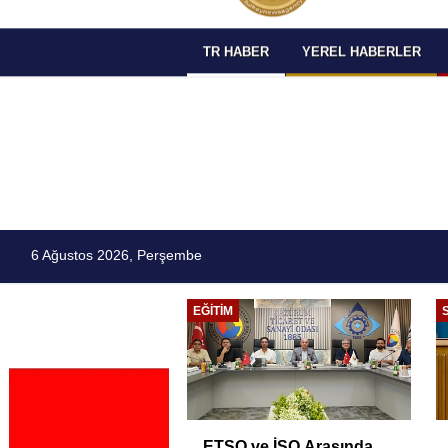
TR HABER
YEREL HABERLER
6 Ağustos 2026, Perşembe
EĞITIM
ETSO ve İSO Arasında