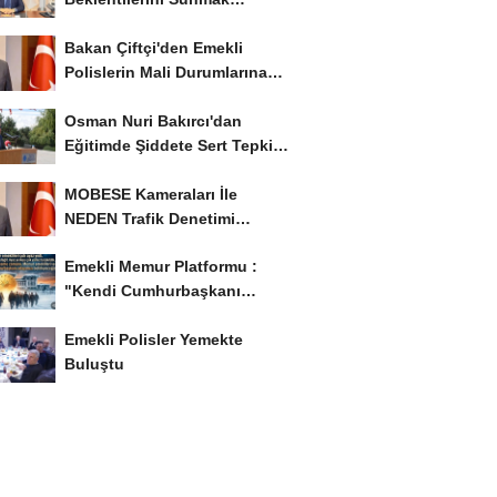
İstiyor..!
Bakan Çiftçi'den Emekli
Polislerin Mali Durumlarına
İyileştirme İstedi...
Osman Nuri Bakırcı'dan
Eğitimde Şiddete Sert Tepki:
'Eğitim Ailede...
MOBESE Kameraları İle
NEDEN Trafik Denetimi
Yapılmaz ?
Emekli Memur Platformu :
"Kendi Cumhurbaşkanı
Adayımızı Belirleyeceğiz..!...
Emekli Polisler Yemekte
Buluştu