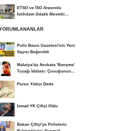
ETSO ve İSO Arasında
İstihdam Odaklı Mesleki
Eğitim Protokolü
 YORUMLANANLAR
Polis Basın Gazetesi'nin Yeni
Sayısı Beğenildi
Malatya'da Avukata 'Barışma'
Tuzağı İddiası: Çocuğunun
Gözü...
Porno Yıldızı Dede
İsmail YK Çiftçi Oldu
Bakan Çiftçi'ye Polislerin
Beklentilerini Sunmak