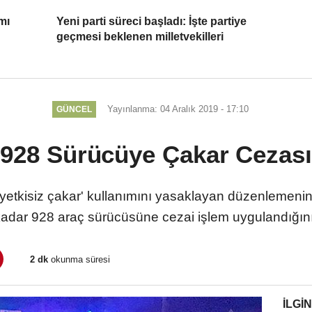
mı
Yeni parti süreci başladı: İşte partiye
geçmesi beklenen milletvekilleri
Yayınlanma: 04 Aralık 2019 - 17:10
GÜNCEL
'928 Sürücüye Çakar Cezası
yetkisiz çakar' kullanımını yasaklayan düzenlemenin
adar 928 araç sürücüsüne cezai işlem uygulandığını 
2 dk
okunma süresi
İLGIN