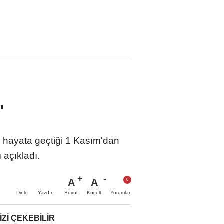
'
 hayata geçtiği 1 Kasım'dan
açıkladı.
A
A
Büyüt
Küçült
Dinle
Yazdır
Yorumlar
IZI ÇEKEBILIR