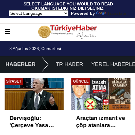
 SELECT LANGUAGE YOU WOULD TO READ 
OKUMAK İSTEDİĞİNİZ DİLİ SEÇİNİZ
  Powered by 
Translate
8 Ağustos 2026, Cumartesi
HABERLER
TR HABER
YEREL HABERL
SIYASET
GÜNCEL
Dervişoğlu:
Araçtan izmarit ve
'Çerçeve Yasa
çöp atanlara
Çözüm Değil,
uyarı: Trafiğin