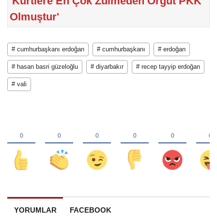
'Kürtlere En Çok Zulmeden Örgüt PKK
Olmuştur'
# cumhurbaşkanı erdoğan
# cumhurbaşkanı
# erdoğan
# hasan basri güzeloğlu
# diyarbakır
# recep tayyip erdoğan
# vali
YORUMLAR
FACEBOOK