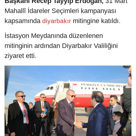
Başkanı Recep Tayyip Erdoğan,
31 Mart
Mahallî İdareler Seçimleri kampanyası
kapsamında
mitingine katıldı.
diyarbakır
İstasyon Meydanında düzenlenen
mitinginin ardından Diyarbakır Valiliğini
ziyaret etti.