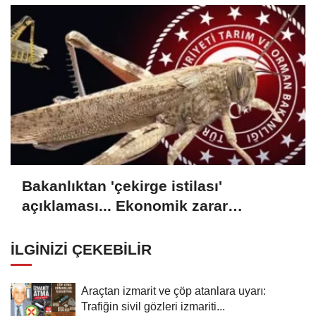
Bakanlıktan 'çekirge istilası'
açıklaması... Ekonomik zarar
oluşturan popülasyon yok
İLGINIZI ÇEKEBILIR
Araçtan izmarit ve çöp atanlara uyarı:
Trafiğin sivil gözleri izmariti...