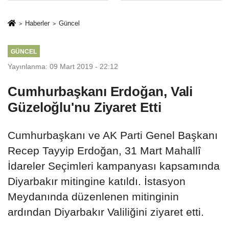
İkinci Cumhuriyet
sivil gözleri
ve İhanet
izmariti
Haberler
Güncel
Belgesidir!'
affetmeyecek
GÜNCEL
Yayınlanma: 09 Mart 2019 - 22:12
Cumhurbaşkanı Erdoğan, Vali
Güzeloğlu'nu Ziyaret Etti
Cumhurbaşkanı ve AK Parti Genel Başkanı
Recep Tayyip Erdoğan, 31 Mart Mahallî
İdareler Seçimleri kampanyası kapsamında
Diyarbakır mitingine katıldı. İstasyon
Meydanında düzenlenen mitinginin
ardından Diyarbakır Valiliğini ziyaret etti.