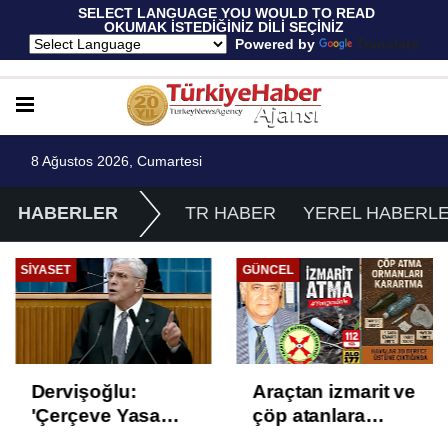
 SELECT LANGUAGE YOU WOULD TO READ 
OKUMAK İSTEDİĞİNİZ DİLİ SEÇİNİZ
  Powered by 
Translate
8 Ağustos 2026, Cumartesi
HABERLER
TR HABER
YEREL HABERL
SIYASET
GÜNCEL
Dervişoğlu:
Araçtan izmarit ve
'Çerçeve Yasa
çöp atanlara
Çözüm Değil,
uyarı: Trafiğin