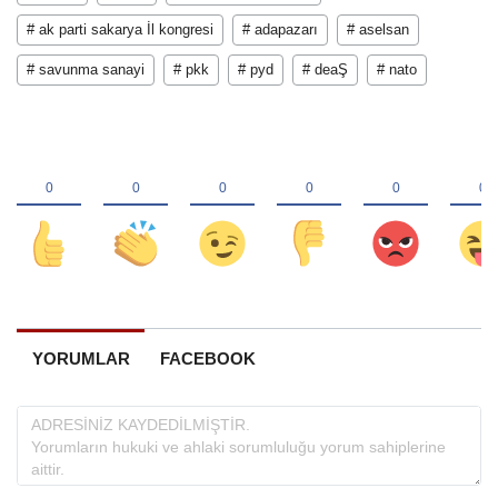
# ak parti sakarya İl kongresi
# adapazarı
# aselsan
# savunma sanayi
# pkk
# pyd
# deaŞ
# nato
YORUMLAR
FACEBOOK