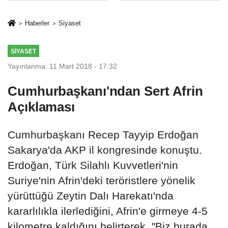
İkinci Cumhuriyet
sivil gözleri
ve İhanet
izmariti
Haberler
Siyaset
Belgesidir!'
affetmeyecek
SIYASET
Yayınlanma: 11 Mart 2018 - 17:32
Cumhurbaşkanı'ndan Sert Afrin
Açıklaması
Cumhurbaşkanı Recep Tayyip Erdoğan
Sakarya'da AKP il kongresinde konuştu.
Erdoğan, Türk Silahlı Kuvvetleri'nin
Suriye'nin Afrin'deki teröristlere yönelik
yürüttüğü Zeytin Dalı Harekatı'nda
kararlılıkla ilerlediğini, Afrin'e girmeye 4-5
kilometre kaldığını belirterek, "Biz burada