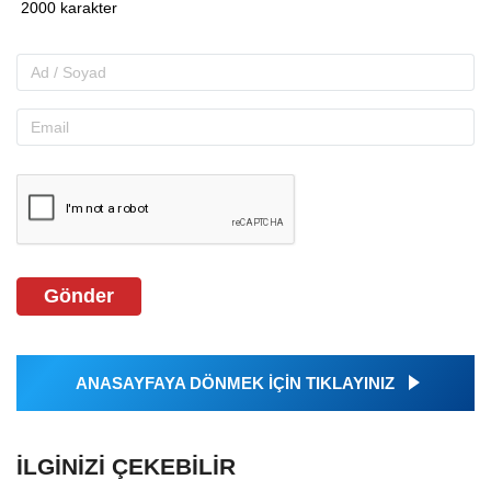
Gönder
ANASAYFAYA DÖNMEK İÇİN TIKLAYINIZ
İLGINIZI ÇEKEBILIR