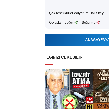
Çok teşekkürler ediyorum Halis bey
Cevapla
Beğen (
0
)
Beğenme (
0
)
ANASAYFAYA 
İLGINIZI ÇEKEBILIR