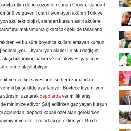
osuyla etkin depo çözümleri sunan Crown, standart
ömürlü ve güvenli olan lityum-iyon aküleri Türkiye
yon akü teknolojisi, standart kurşun asitli akülere
 tasarrufunu maksimuma çıkaracak şekilde tasarlandı.
erektiren ve bu süre boyunca kullanılamayan kurşun
rj edilebiliyor. Lityum iyon aküler ile akü değişim
iş akışı hızlanıyor, bakım ve su takviyesi yapılması
relerine ulaşılabiliyor.
dilebilme özelliği sayesinde ise hem zamandan
erimli bir şekilde ayarlanıyor. Böylece lityum iyon
a süresini uzatarak
depolarda
verimlilik artışı
i de minimize ediyor. Şarj edilirken gaz yayan kurşun
nliği açısından, depoda kapalı özel alan gerekirken,
 yaymıyor ve özel akü odası gerektirmiyor. Bu da