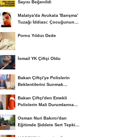
Sayısı Beğenildi
Malatya'da Avukata 'Barışma'
Tuzağı İddiası: Çocuğunun
Gözü...
Porno Yıldızı Dede
İsmail YK Çiftçi Oldu
Bakan Çiftçi'ye Polislerin
Beklentilerini Sunmak
İstiyor..!
Bakan Çiftçi'den Emekli
Polislerin Mali Durumlarına
İyileştirme İstedi...
Osman Nuri Bakırcı'dan
Eğitimde Şiddete Sert Tepki:
'Eğitim Ailede...