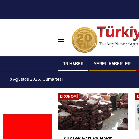
TR HABER
YEREL HABERLER
8 Ağustos 2026, Cumartesi
I
EKONOMI
 Temmuz
Yüksek Faiz ve Nakit