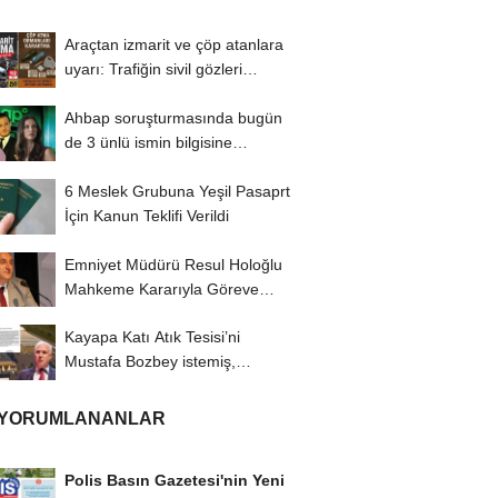
Araçtan izmarit ve çöp atanlara
uyarı: Trafiğin sivil gözleri
izmariti...
Ahbap soruşturmasında bugün
de 3 ünlü ismin bilgisine
başvuruldu!
6 Meslek Grubuna Yeşil Pasaprt
İçin Kanun Teklifi Verildi
Emniyet Müdürü Resul Holoğlu
Mahkeme Kararıyla Göreve
Döndü..!
Kayapa Katı Atık Tesisi’ni
Mustafa Bozbey istemiş,
CHP’liler karşı...
 YORUMLANANLAR
Polis Basın Gazetesi'nin Yeni