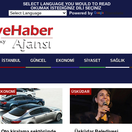
 SELECT LANGUAGE YOU WOULD TO READ 
OKUMAK İSTEDİĞİNİZ DİLİ SEÇİNİZ
  Powered by 
Translate
İSTANBUL
GÜNCEL
EKONOMI
SIYASET
SAĞLIK
EKONOMI
ÜSKÜDAR
Oto kiralama sektöründe
Üsküdar Belediyesi