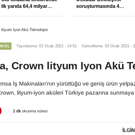
ilk yarıda 64,4 milyar
soruşturmasında 4
TL'lik araç yatırımı
tutuklama
lityum Iyon Akü Teknolojisi
Yayınlanma: 01 Ocak 2021 - 14:51
Güncelleme: 03 Ocak 2021 - 2
NCEL
a, Crown lityum Iyon Akü Te
emsa İş Makinaları’nın yürüttüğü ve geniş ürün yelpa
rown, lityum-iyon aküleri Türkiye pazarına sunmaya 
1 dk
okunma süresi
İLGIN