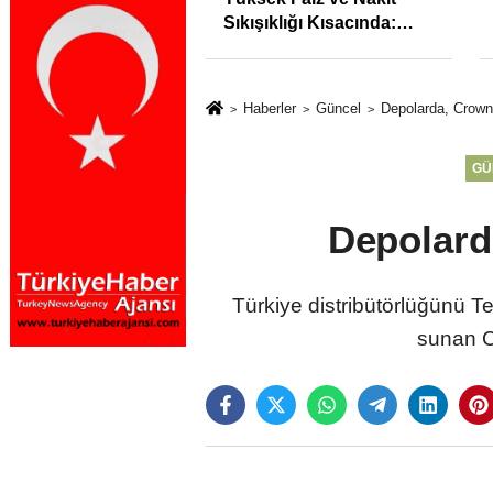
syonunu %31,75;
Sıkışıklığı Kısacında:
%50,49 olarak
Reel Sektörde
dı
Konkordato Fırtınası
Haberler
Güncel
Depolarda, Crown 
GÜ
Depolard
Türkiye distribütörlüğünü T
sunan C