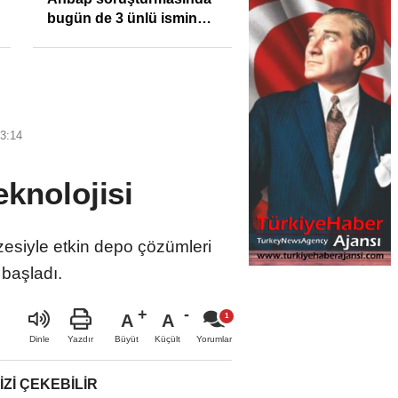
bugün de 3 ünlü ismin
bilgisine başvuruldu!
3:14
knolojisi
zesiyle etkin depo çözümleri
başladı.
A
A
Büyüt
Küçült
Dinle
Yazdır
Yorumlar
IZI ÇEKEBILIR