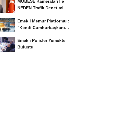
MOBESE Kameraları İle
NEDEN Trafik Denetimi
Yapılmaz ?
Emekli Memur Platformu :
"Kendi Cumhurbaşkanı
Adayımızı Belirleyeceğiz..!...
Emekli Polisler Yemekte
Buluştu