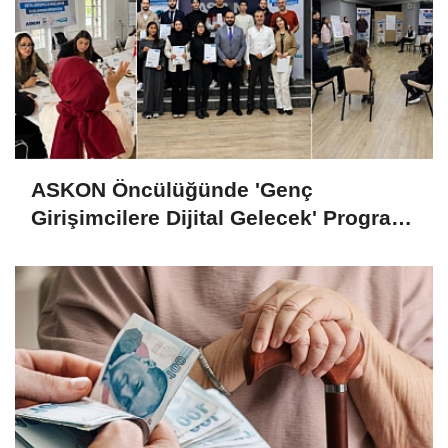
ASKON Öncülüğünde 'Genç
Girişimcilere Dijital Gelecek' Programı
Tamamlandı