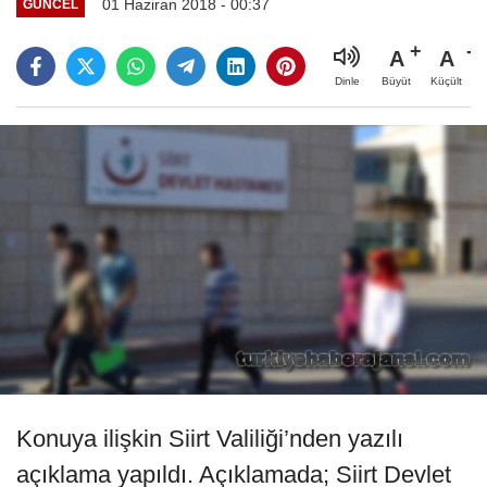
01 Haziran 2018 - 00:37
GÜNCEL
A
A
Büyüt
Küçült
Dinle
Konuya ilişkin Siirt Valiliği’nden yazılı
açıklama yapıldı. Açıklamada; Siirt Devlet