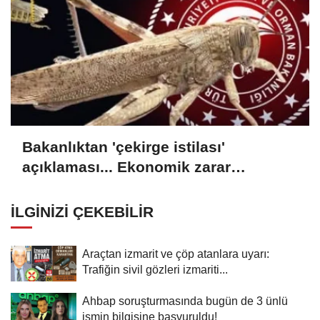
Bakanlıktan 'çekirge istilası'
açıklaması... Ekonomik zarar
oluşturan popülasyon yok
İLGINIZI ÇEKEBILIR
Araçtan izmarit ve çöp atanlara uyarı:
Trafiğin sivil gözleri izmariti...
Ahbap soruşturmasında bugün de 3 ünlü
ismin bilgisine başvuruldu!