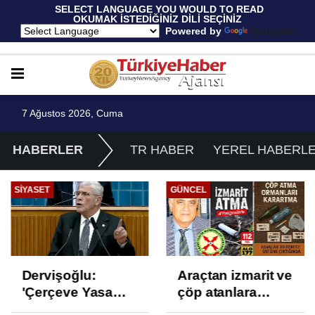
 SELECT LANGUAGE YOU WOULD TO READ 
OKUMAK İSTEDİĞİNİZ DİLİ SEÇİNİZ
  Powered by 
Translate
7 Ağustos 2026, Cuma
HABERLER
TR HABER
YEREL HABERL
SIYASET
GÜNCEL
Dervişoğlu:
Araçtan izmarit ve
'Çerçeve Yasa
çöp atanlara
Çözüm Değil,
uyarı: Trafiğin