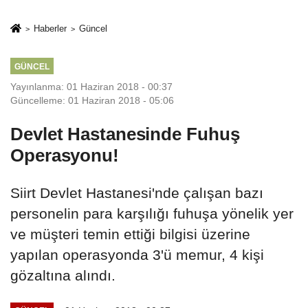
İkinci Cumhuriyet
sivil gözleri
ve İhanet
izmariti
Haberler
Güncel
Belgesidir!'
affetmeyecek
GÜNCEL
Yayınlanma: 01 Haziran 2018 - 00:37
Güncelleme: 01 Haziran 2018 - 05:06
Devlet Hastanesinde Fuhuş
Operasyonu!
Siirt Devlet Hastanesi'nde çalışan bazı
personelin para karşılığı fuhuşa yönelik yer
ve müşteri temin ettiği bilgisi üzerine
yapılan operasyonda 3'ü memur, 4 kişi
gözaltına alındı.