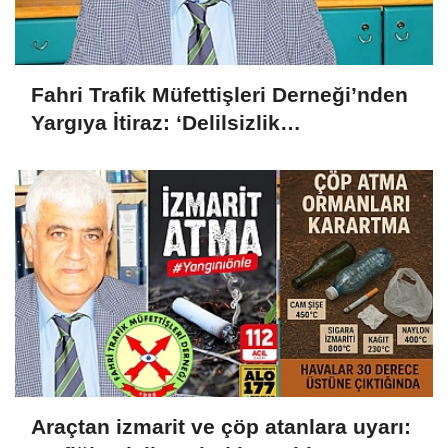
Fahri Trafik Müfettişleri Derneği’nden
Yargıya İtiraz: ‘Delilsizlik
Gerekçesiyle Ceza İptali
Hukuksuzdur’
Araçtan izmarit ve çöp atanlara uyarı: