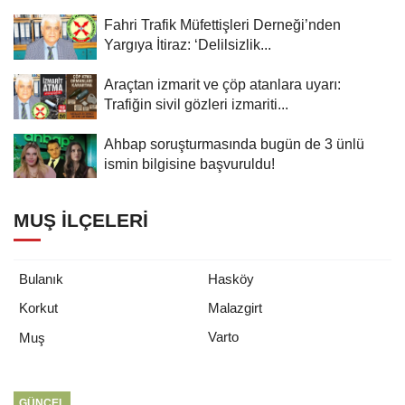
Fahri Trafik Müfettişleri Derneği’nden
Yargıya İtiraz: ‘Delilsizlik...
Araçtan izmarit ve çöp atanlara uyarı:
Trafiğin sivil gözleri izmariti...
Ahbap soruşturmasında bugün de 3 ünlü
ismin bilgisine başvuruldu!
MUŞ İLÇELERI
Bulanık
Hasköy
Korkut
Malazgirt
Varto
Muş
GÜNCEL