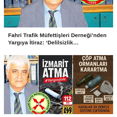
Fahri Trafik Müfettişleri Derneği’nden
Yargıya İtiraz: ‘Delilsizlik
Gerekçesiyle Ceza İptali
Hukuksuzdur’