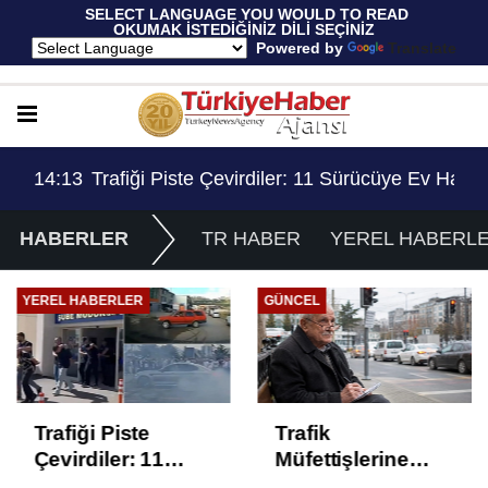
 SELECT LANGUAGE YOU WOULD TO READ 
OKUMAK İSTEDİĞİNİZ DİLİ SEÇİNİZ
  Powered by 
Translate
Ev Hapsi, 2 Milyon Lira Ceza..!
13:53
Trafik Müfettişlerine Getirilen 70 Yaş Sınırlama
14:
HABERLER
TR HABER
YEREL HABERL
YEREL HABERLER
GÜNCEL
Trafiği Piste
Trafik
Çevirdiler: 11
Müfettişlerine
Sürücüye Ev
Getirilen 70 Yaş