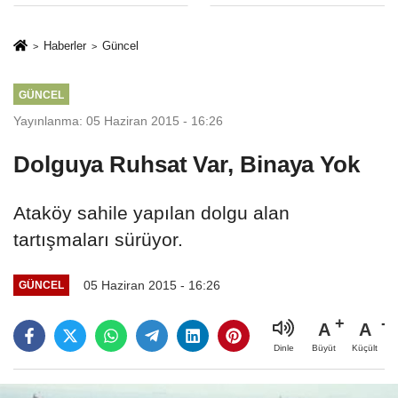
Hapsi, 2 Milyon
Sınırlaması Adil
Lira Ceza..!
Mi..?
Haberler
Güncel
GÜNCEL
Yayınlanma: 05 Haziran 2015 - 16:26
Dolguya Ruhsat Var, Binaya Yok
Ataköy sahile yapılan dolgu alan
tartışmaları sürüyor.
05 Haziran 2015 - 16:26
GÜNCEL
A
A
Büyüt
Küçült
Dinle