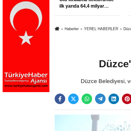
klığı Kısacında:
ilk yarıda 64,4 milyar
Sektörde
TL'lik araç yatırımı
rdato Fırtınası
Haberler
YEREL HABERLER
Düzc
Düzce'
Düzce Belediyesi, ve