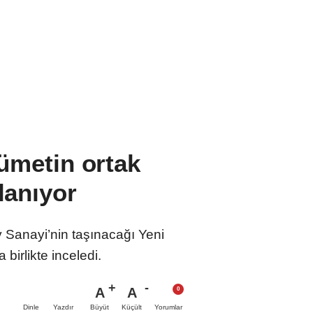
ümetin ortak
lanıyor
 Sanayi’nin taşınacağı Yeni
irlikte inceledi.
A
A
Büyüt
Küçült
Dinle
Yazdır
Yorumlar