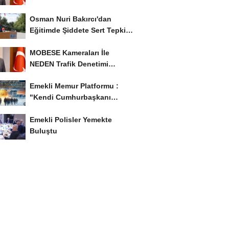
İyileştirme İstedi...
Osman Nuri Bakırcı'dan
Eğitimde Şiddete Sert Tepki:
'Eğitim Ailede...
MOBESE Kameraları İle
NEDEN Trafik Denetimi
Yapılmaz ?
Emekli Memur Platformu :
"Kendi Cumhurbaşkanı
Adayımızı Belirleyeceğiz..!...
Emekli Polisler Yemekte
Buluştu