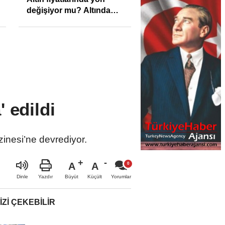
değişiyor mu? Altında
son görünüm!
 edildi
zinesi’ne devrediyor.
A
A
Büyüt
Küçült
Dinle
Yazdır
Yorumlar
IZI ÇEKEBILIR