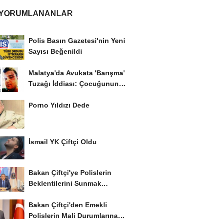
 YORUMLANANLAR
Polis Basın Gazetesi'nin Yeni
Sayısı Beğenildi
Malatya'da Avukata 'Barışma'
Tuzağı İddiası: Çocuğunun
Gözü...
Porno Yıldızı Dede
İsmail YK Çiftçi Oldu
Bakan Çiftçi'ye Polislerin
Beklentilerini Sunmak
İstiyor..!
Bakan Çiftçi'den Emekli
Polislerin Mali Durumlarına