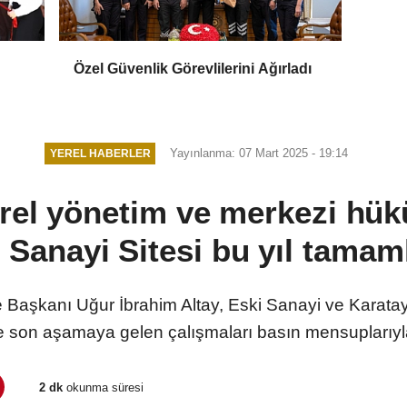
Özel Güvenlik Görevlilerini Ağırladı
Yayınlanma: 07 Mart 2025 - 19:14
YEREL HABERLER
rel yönetim ve merkezi hük
.. Sanayi Sitesi bu yıl tamam
Başkanı Uğur İbrahim Altay, Eski Sanayi ve Karatay
e son aşamaya gelen çalışmaları basın mensuplarıyla b
2 dk
okunma süresi