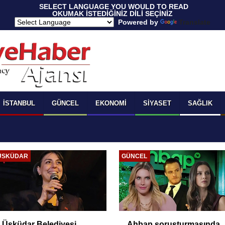
 SELECT LANGUAGE YOU WOULD TO READ 
OKUMAK İSTEDİĞİNİZ DİLİ SEÇİNİZ
  Powered by 
Translate
İSTANBUL
GÜNCEL
EKONOMI
SIYASET
SAĞLIK
ÜSKÜDAR
GÜNCEL
Üsküdar Belediyesi
Ahbap soruşturmasında