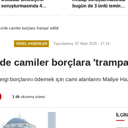
soruşturmasında 4
bugün de 3 ünlü ismin
tutuklama
bilgisine başvuruldu!
e'de camiler borçlara 'trampa' edildi
Yayınlanma: 07 Mart 2025 - 17:14
YEREL HABERLER
de camiler borçlara 'trampa'
rgi borçlarını ödemek için cami alanlarını Maliye Ha
1 dk
okunma süresi
İLGIN