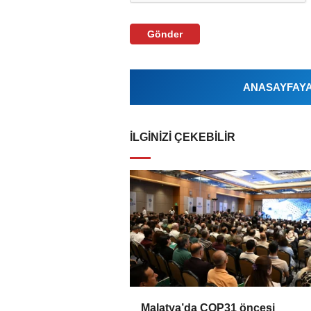
Gönder
ANASAYFAYA 
İLGINIZI ÇEKEBILIR
Malatya’da COP31 öncesi