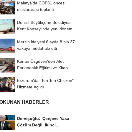
Malatya’da COP31 öncesi
uluslararası toplantı
Denizli Büyükşehir Belediyesi
Kent Konseyi’nde yeni dönem
Mersin itfaiyesi 6 ayda 8 bin 37
vakaya müdahale etti
Kenan Özgüven'den Afet
Farkındalık Eğitimi ve Kitap
İmza Turu
Erzurum'da "Ton Ton Chicken"
Hizmete Açıldı
 OKUNAN HABERLER
Dervişoğlu: 'Çerçeve Yasa
Çözüm Değil, İkinci
Cumhuriyet ve İhanet...