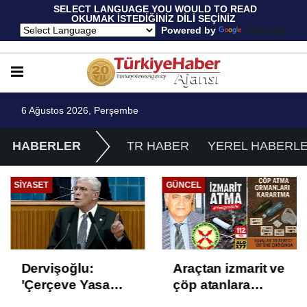
 SELECT LANGUAGE YOU WOULD TO READ 
OKUMAK İSTEDİĞİNİZ DİLİ SEÇİNİZ
  Powered by 
Translate
6 Ağustos 2026, Perşembe
HABERLER
TR HABER
YEREL HABERL
SIYASET
GÜNCEL
Dervişoğlu:
Araçtan izmarit ve
'Çerçeve Yasa
çöp atanlara
Çözüm Değil,
uyarı: Trafiğin