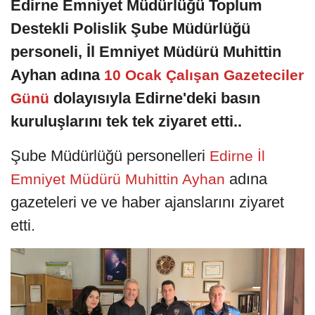
Edirne Emniyet Müdürlüğü Toplum
Destekli Polislik Şube Müdürlüğü
personeli, İl Emniyet Müdürü Muhittin
Ayhan adına
10 Ocak Çalışan Gazeteciler
dolayısıyla Edirne'deki basın
Günü
kuruluşlarını tek tek ziyaret etti..
Şube Müdürlüğü personelleri
Edirne İl
adına
Emniyet Müdürü Muhittin Ayhan
gazeteleri ve ve haber ajanslarını ziyaret
etti.