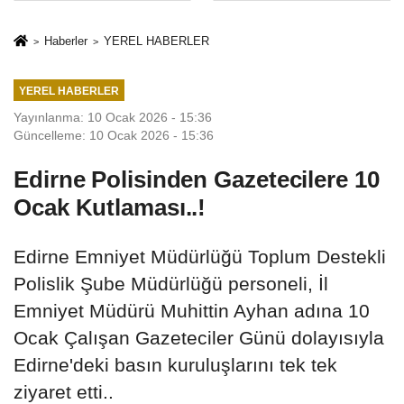
İkinci Cumhuriyet
sivil gözleri
ve İhanet
izmariti
Haberler
YEREL HABERLER
Belgesidir!'
affetmeyecek
YEREL HABERLER
Yayınlanma: 10 Ocak 2026 - 15:36
Güncelleme: 10 Ocak 2026 - 15:36
Edirne Polisinden Gazetecilere 10
Ocak Kutlaması..!
Edirne Emniyet Müdürlüğü Toplum Destekli
Polislik Şube Müdürlüğü personeli, İl
Emniyet Müdürü Muhittin Ayhan adına 10
Ocak Çalışan Gazeteciler Günü dolayısıyla
Edirne'deki basın kuruluşlarını tek tek
ziyaret etti..