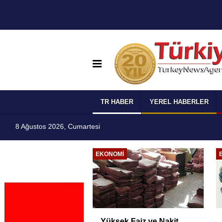
TR HABER
YEREL HABERLER
8 Ağustos 2026, Cumartesi
I
EKONOMI
 Temmuz
Yüksek Faiz ve Nakit