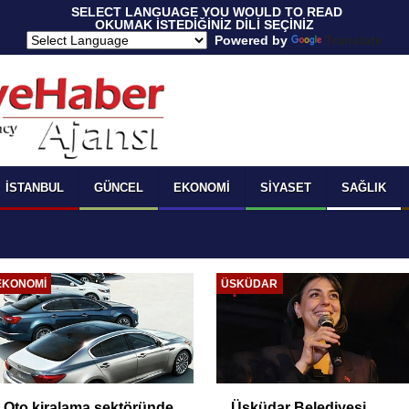
 SELECT LANGUAGE YOU WOULD TO READ 
OKUMAK İSTEDİĞİNİZ DİLİ SEÇİNİZ
  Powered by 
Translate
İSTANBUL
GÜNCEL
EKONOMI
SIYASET
SAĞLIK
EKONOMI
ÜSKÜDAR
Oto kiralama sektöründe
Üsküdar Belediyesi