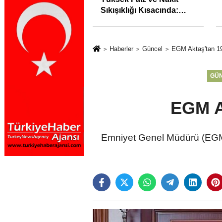
syonunu %31,75;
Sıkışıklığı Kısacında:
%50,49 olarak
Reel Sektörde
dı
Konkordato Fırtınası
Haberler
Güncel
EGM Aktaş'tan 1
GÜ
EGM A
Emniyet Genel Müdürü (EGM)