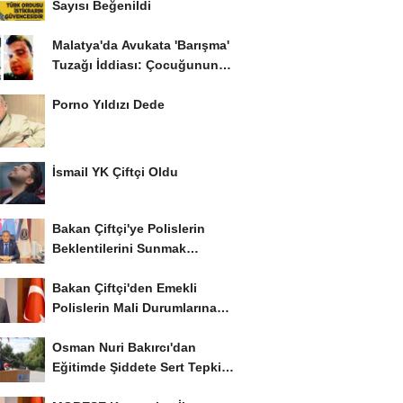
Sayısı Beğenildi
Malatya'da Avukata 'Barışma'
Tuzağı İddiası: Çocuğunun
Gözü...
Porno Yıldızı Dede
İsmail YK Çiftçi Oldu
Bakan Çiftçi'ye Polislerin
Beklentilerini Sunmak
İstiyor..!
Bakan Çiftçi'den Emekli
Polislerin Mali Durumlarına
İyileştirme İstedi...
Osman Nuri Bakırcı'dan
Eğitimde Şiddete Sert Tepki:
'Eğitim Ailede...