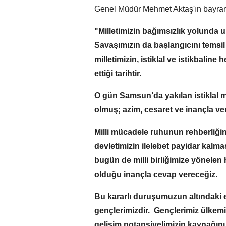
Genel Müdür Mehmet Aktaş'ın bayram 
"Milletimizin bağımsızlık yolunda 
Savaşımızın da başlangıcını temsi
milletimizin, istiklal ve istikbalin
ettiği tarihtir.
O gün Samsun’da yakılan istiklal me
olmuş; azim, cesaret ve inançla ver
Milli mücadele ruhunun rehberliğind
devletimizin ilelebet payidar kal
bugün de milli birliğimize yönelen
olduğu inançla cevap vereceğiz.
Bu kararlı duruşumuzun altındaki
gençlerimizdir. Gençlerimiz ülkemiz
gelişim potansiyelimizin kaynağını