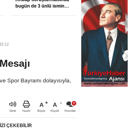
bugün de 3 ünlü ismin
bilgisine başvuruldu!
15:12
Mesajı
e Spor Bayramı dolayısıyla,
A
A
Büyüt
Küçült
Dinle
Yazdır
Yorumlar
IZI ÇEKEBILIR