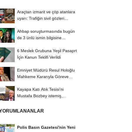
Araçtan izmarit ve çöp atanlara
uyarı: Trafiğin sivil gözleri
izmariti...
Ahbap soruşturmasında bugün
de 3 ünlü ismin bilgisine
başvuruldu!
6 Meslek Grubuna Yeşil Pasaprt
İçin Kanun Teklifi Verildi
Emniyet Müdürü Resul Holoğlu
Mahkeme Kararıyla Göreve
Döndü..!
Kayapa Katı Atık Tesisi’ni
Mustafa Bozbey istemiş,
CHP’liler karşı...
 YORUMLANANLAR
Polis Basın Gazetesi'nin Yeni