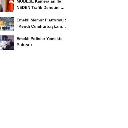
MOBESE Kameraları İle
NEDEN Trafik Denetimi
Yapılmaz ?
Emekli Memur Platformu :
"Kendi Cumhurbaşkanı
Adayımızı Belirleyeceğiz..!...
Emekli Polisler Yemekte
Buluştu