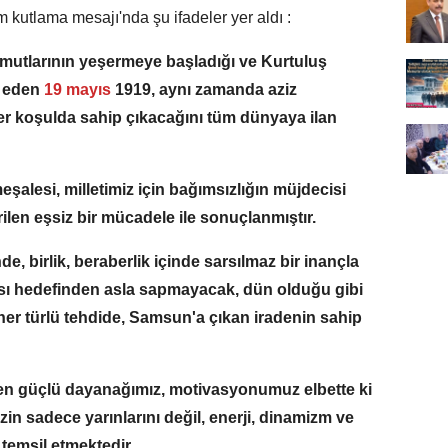
kutlama mesajı'nda şu ifadeler yer aldı :
umutlarının yeşermeye başladığı ve Kurtuluş
l eden
19 mayıs
1919, aynı zamanda aziz
e her koşulda sahip çıkacağını tüm dünyaya ilan
şalesi, milletimiz için bağımsızlığın müjdecisi
ilen eşsiz bir mücadele ile sonuçlanmıştır.
e, birlik, beraberlik içinde sarsılmaz bir inançla
ması hedefinden asla sapmayacak, dün olduğu gibi
 her türlü tehdide, Samsun'a çıkan iradenin sahip
 en güçlü dayanağımız, motivasyonumuz elbette ki
in sadece yarınlarını değil, enerji, dinamizm ve
 temsil etmektedir