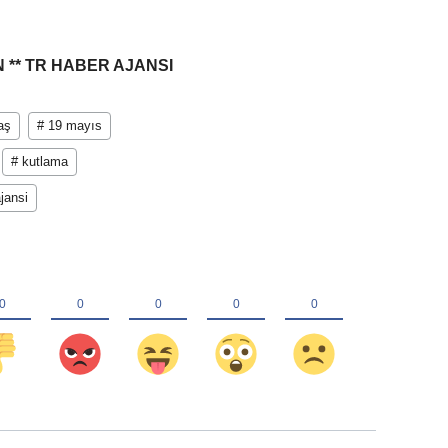
 ** TR HABER AJANSI
aş
# 19 mayıs
# kutlama
jansi