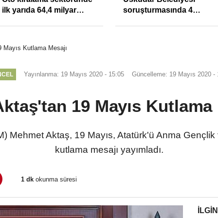
ilk yarıda 64,4 milyar
soruşturmasında 4
TL'lik araç yatırımı
tutuklama
9 Mayıs Kutlama Mesajı
Yayınlanma: 19 Mayıs 2020 - 15:05
Güncelleme: 19 Mayıs 2020 - 
NCEL
ktaş'tan 19 Mayıs Kutlama 
 Mehmet Aktaş, 19 Mayıs, Atatürk'ü Anma Gençlik v
kutlama mesajı yayımladı.
1 dk
okunma süresi
İLGIN