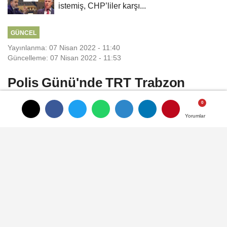
istemiş, CHP’liler karşı...
GÜNCEL
Yayınlanma: 07 Nisan 2022 - 11:40
Güncelleme: 07 Nisan 2022 - 11:53
Polis Günü'nde TRT Trabzon
Radyosunda CANLI Yayına
Katılacak
Yorumlar
Yorumlar
KYÇ Türkiye Polis Emeklileri Sosyal Yardım
Derneği Trabzon Şube Başkanı Dursun Ali
Atmaca, 10 Nisan Pazar günü
saat.12.00'da TRT Trabzon Radyosu'nda
CANLI yayına katılacağını, polis günü
dolayısıyla bir söyleşi yapılacağını