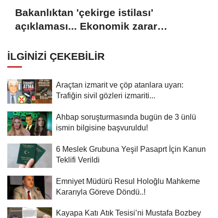
Bakanlıktan 'çekirge istilası'
açıklaması... Ekonomik zarar
oluşturan popülasyon yok
İLGINIZI ÇEKEBILIR
Araçtan izmarit ve çöp atanlara uyarı:
Trafiğin sivil gözleri izmariti...
Ahbap soruşturmasında bugün de 3 ünlü
ismin bilgisine başvuruldu!
6 Meslek Grubuna Yeşil Pasaprt İçin Kanun
Teklifi Verildi
Emniyet Müdürü Resul Holoğlu Mahkeme
Kararıyla Göreve Döndü..!
Kayapa Katı Atık Tesisi’ni Mustafa Bozbey