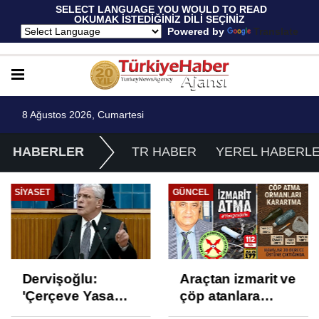
 SELECT LANGUAGE YOU WOULD TO READ 
OKUMAK İSTEDİĞİNİZ DİLİ SEÇİNİZ
  Powered by 
Translate
8 Ağustos 2026, Cumartesi
HABERLER
TR HABER
YEREL HABERL
SIYASET
GÜNCEL
Dervişoğlu:
Araçtan izmarit ve
'Çerçeve Yasa
çöp atanlara
Çözüm Değil,
uyarı: Trafiğin