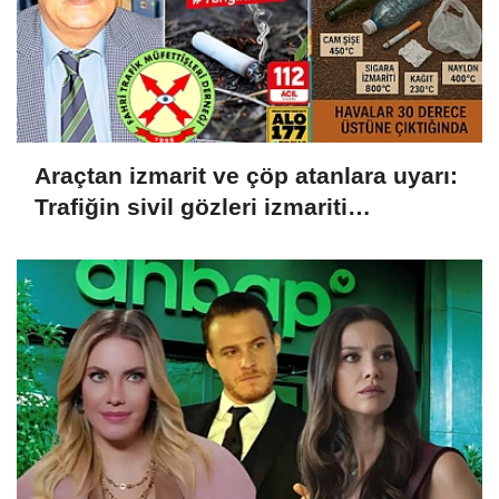
Araçtan izmarit ve çöp atanlara uyarı:
Trafiğin sivil gözleri izmariti
affetmeyecek