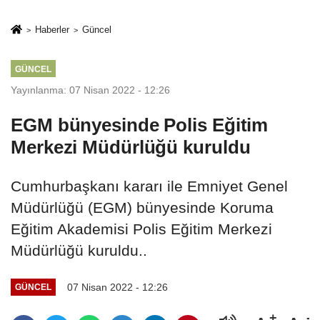
İkinci Cumhuriyet
sivil gözleri
ve İhanet
izmariti
Haberler
Güncel
Belgesidir!'
affetmeyecek
GÜNCEL
Yayınlanma: 07 Nisan 2022 - 12:26
EGM bünyesinde Polis Eğitim
Merkezi Müdürlüğü kuruldu
Cumhurbaşkanı kararı ile Emniyet Genel
Müdürlüğü (EGM) bünyesinde Koruma
Eğitim Akademisi Polis Eğitim Merkezi
Müdürlüğü kuruldu..
07 Nisan 2022 - 12:26
GÜNCEL