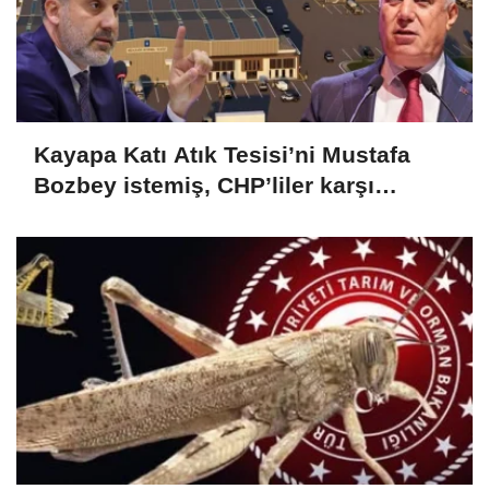
Kayapa Katı Atık Tesisi’ni Mustafa
Bozbey istemiş, CHP’liler karşı
çıkıyor!