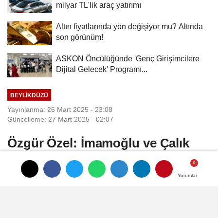
milyar TL'lik araç yatırımı
Altın fiyatlarında yön değişiyor mu? Altında
son görünüm!
ASKON Öncülüğünde 'Genç Girişimcilere
Dijital Gelecek' Programı...
BEYLIKDÜZÜ
Yayınlanma: 26 Mart 2025 - 23:08
Güncelleme: 27 Mart 2025 - 02:07
Özgür Özel: İmamoğlu ve Çalık
Onurumuzdur
Yorumlar
Yorumlar
Beylikdüzü Belediyesi’nin her yıl Kadir
Gecesi’nde düzenlediği geleneksel ‘Hayırlı
İftar Sofrası’, 10. kez kuruldu. CHP Genel