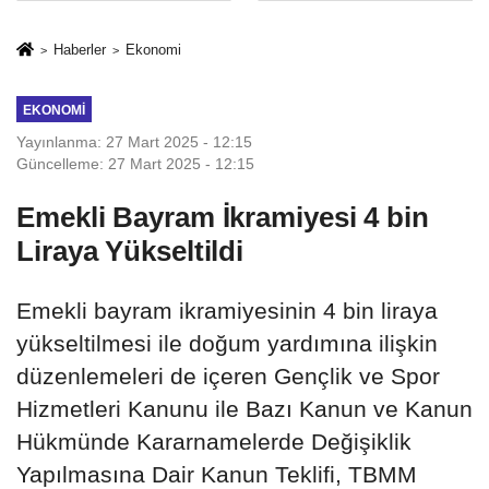
İkinci Cumhuriyet
sivil gözleri
ve İhanet
izmariti
Haberler
Ekonomi
Belgesidir!'
affetmeyecek
EKONOMI
Yayınlanma: 27 Mart 2025 - 12:15
Güncelleme: 27 Mart 2025 - 12:15
Emekli Bayram İkramiyesi 4 bin
Liraya Yükseltildi
Emekli bayram ikramiyesinin 4 bin liraya
yükseltilmesi ile doğum yardımına ilişkin
düzenlemeleri de içeren Gençlik ve Spor
Hizmetleri Kanunu ile Bazı Kanun ve Kanun
Hükmünde Kararnamelerde Değişiklik
Yapılmasına Dair Kanun Teklifi, TBMM