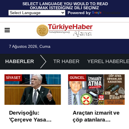
 SELECT LANGUAGE YOU WOULD TO READ 
OKUMAK İSTEDİĞİNİZ DİLİ SEÇİNİZ
  Powered by 
Translate
7 Ağustos 2026, Cuma
HABERLER
TR HABER
YEREL HABERL
SIYASET
GÜNCEL
Dervişoğlu:
Araçtan izmarit ve
'Çerçeve Yasa
çöp atanlara
Çözüm Değil,
uyarı: Trafiğin