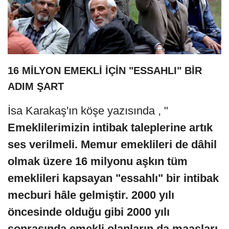
16 MİLYON EMEKLİ İÇİN "ESSAHLI" BİR
ADIM ŞART
İsa Karakaş'ın köşe yazısında , "
Emeklilerimizin intibak taleplerine artık
ses verilmeli. Memur emeklileri de dâhil
olmak üzere 16 milyonu aşkın tüm
emeklileri kapsayan "essahlı" bir intibak
mecburi hâle gelmiştir. 2000 yılı
öncesinde olduğu gibi 2000 yılı
sonrasında emekli olanların da maaşları