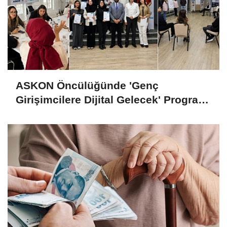
ASKON Öncülüğünde 'Genç
Girişimcilere Dijital Gelecek' Programı
Tamamlandı