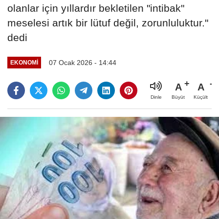
olanlar için yıllardır bekletilen "intibak"
meselesi artık bir lütuf değil, zorunluluktur."
dedi
07 Ocak 2026 - 14:44
EKONOMI
A
A
Büyüt
Küçült
Dinle