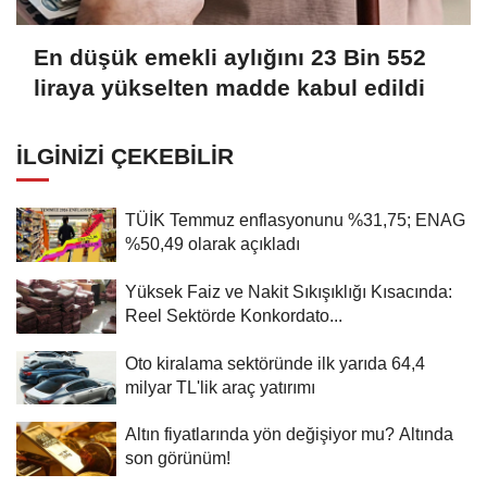
En düşük emekli aylığını 23 Bin 552
liraya yükselten madde kabul edildi
İLGINIZI ÇEKEBILIR
TÜİK Temmuz enflasyonunu %31,75; ENAG
%50,49 olarak açıkladı
Yüksek Faiz ve Nakit Sıkışıklığı Kısacında:
Reel Sektörde Konkordato...
Oto kiralama sektöründe ilk yarıda 64,4
milyar TL'lik araç yatırımı
Altın fiyatlarında yön değişiyor mu? Altında
son görünüm!