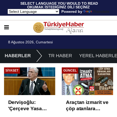
 SELECT LANGUAGE YOU WOULD TO READ 
OKUMAK İSTEDİĞİNİZ DİLİ SEÇİNİZ
  Powered by 
Translate
8 Ağustos 2026, Cumartesi
HABERLER
TR HABER
YEREL HABERL
SIYASET
GÜNCEL
Dervişoğlu:
Araçtan izmarit ve
'Çerçeve Yasa
çöp atanlara
Çözüm Değil,
uyarı: Trafiğin