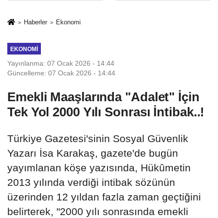
İkinci Cumhuriyet
sivil gözleri
ve İhanet
izmariti
Haberler
Ekonomi
Belgesidir!'
affetmeyecek
EKONOMI
Yayınlanma: 07 Ocak 2026 - 14:44
Güncelleme: 07 Ocak 2026 - 14:44
Emekli Maaşlarında "Adalet" İçin
Tek Yol 2000 Yılı Sonrası İntibak..!
Türkiye Gazetesi'sinin Sosyal Güvenlik
Yazarı İsa Karakaş, gazete'de bugün
yayımlanan köşe yazısında, Hükûmetin
2013 yılında verdiği intibak sözünün
üzerinden 12 yıldan fazla zaman geçtiğini
belirterek, "2000 yılı sonrasında emekli