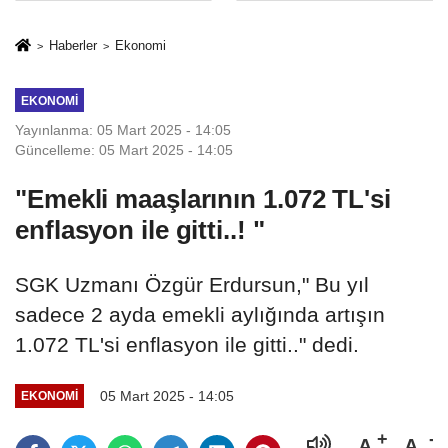
Mesleki Eğitim
İkinci Cumhuriyet
Protokolü
ve İhanet
Haberler
Ekonomi
Belgesidir!'
EKONOMI
Yayınlanma: 05 Mart 2025 - 14:05
Güncelleme: 05 Mart 2025 - 14:05
"Emekli maaşlarının 1.072 TL'si
enflasyon ile gitti..! "
SGK Uzmanı Özgür Erdursun," Bu yıl
sadece 2 ayda emekli aylığında artışın
1.072 TL'si enflasyon ile gitti.." dedi.
05 Mart 2025 - 14:05
EKONOMI
A
A