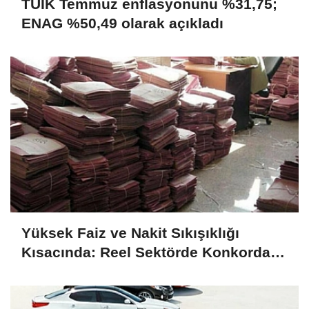
TÜİK Temmuz enflasyonunu %31,75;
ENAG %50,49 olarak açıkladı
Yüksek Faiz ve Nakit Sıkışıklığı
Kısacında: Reel Sektörde Konkordato
Fırtınası