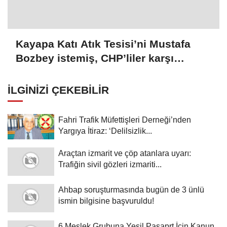
Kayapa Katı Atık Tesisi’ni Mustafa
Bozbey istemiş, CHP’liler karşı
çıkıyor!
İLGINIZI ÇEKEBILIR
Fahri Trafik Müfettişleri Derneği’nden
Yargıya İtiraz: ‘Delilsizlik...
Araçtan izmarit ve çöp atanlara uyarı:
Trafiğin sivil gözleri izmariti...
Ahbap soruşturmasında bugün de 3 ünlü
ismin bilgisine başvuruldu!
6 Meslek Grubuna Yeşil Pasaprt İçin Kanun