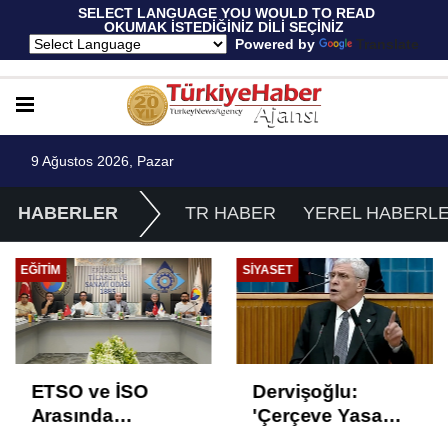
 SELECT LANGUAGE YOU WOULD TO READ 
OKUMAK İSTEDİĞİNİZ DİLİ SEÇİNİZ
  Powered by 
Translate
9 Ağustos 2026, Pazar
HABERLER
TR HABER
YEREL HABERL
EĞITIM
SIYASET
ETSO ve İSO
Dervişoğlu:
Arasında
'Çerçeve Yasa
İstihdam Odaklı
Çözüm Değil,