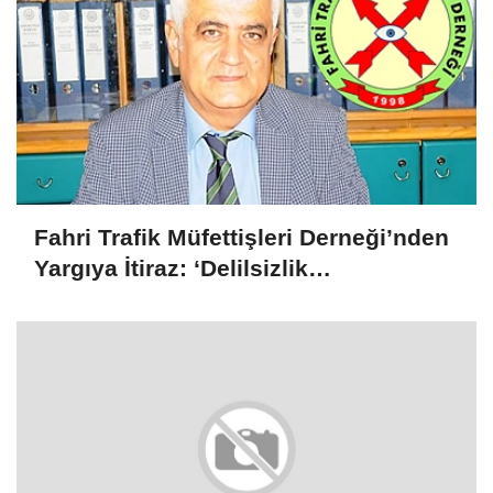
Fahri Trafik Müfettişleri Derneği’nden
Yargıya İtiraz: ‘Delilsizlik
Gerekçesiyle Ceza İptali
Hukuksuzdur’