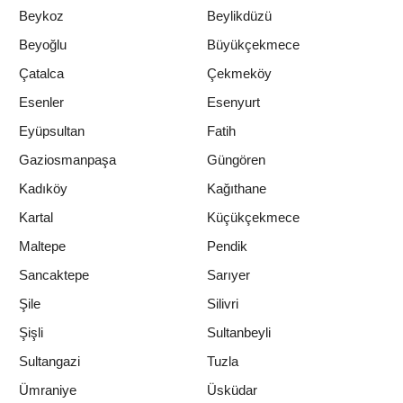
Beykoz
Beylikdüzü
Beyoğlu
Büyükçekmece
Çatalca
Çekmeköy
Esenler
Esenyurt
Eyüpsultan
Fatih
Gaziosmanpaşa
Güngören
Kadıköy
Kağıthane
Kartal
Küçükçekmece
Maltepe
Pendik
Sancaktepe
Sarıyer
Şile
Silivri
Şişli
Sultanbeyli
Sultangazi
Tuzla
Ümraniye
Üsküdar