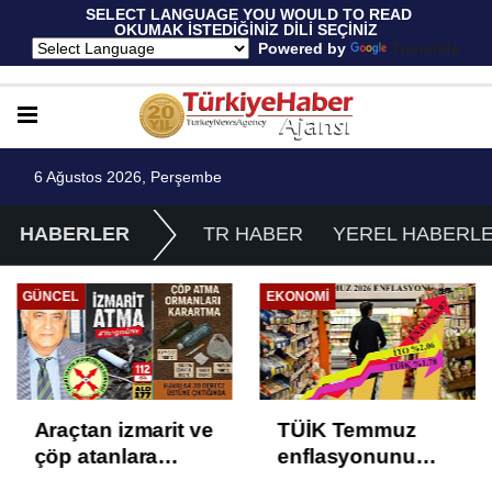
 SELECT LANGUAGE YOU WOULD TO READ 
OKUMAK İSTEDİĞİNİZ DİLİ SEÇİNİZ
  Powered by 
Translate
6 Ağustos 2026, Perşembe
HABERLER
TR HABER
YEREL HABERL
EKONOMI
EKONOMI
TÜİK Temmuz
Yüksek Faiz ve
enflasyonunu
Nakit Sıkışıklığı
%31,75; ENAG
Kısacında: Reel