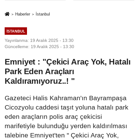
%50,49 olarak
Sektörde
açıkladı
Konkordato
Haberler
İstanbul
Fırtınası
İSTANBUL
Yayınlanma: 19 Aralık 2025 - 13:30
Güncelleme: 19 Aralık 2025 - 13:30
Emniyet : "Çekici Araç Yok, Hatalı
Park Eden Araçları
Kaldıramıyoruz..! "
Gazeteci Halis Kahraman'ın Bayrampaşa
Cicozyolu caddesi taşıt yoluna hatalı park
eden araçların polis araç çekicisi
marifetiyle bulunduğu yerden kaldırılması
talebine Emniyet'ten " Çekici Araç Yok,