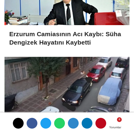
Erzurum Camiasının Acı Kaybı: Süha
Dengizek Hayatını Kaybetti
Yorumlar
Yorumlar
Sokağa EDS Kurulması Talebi