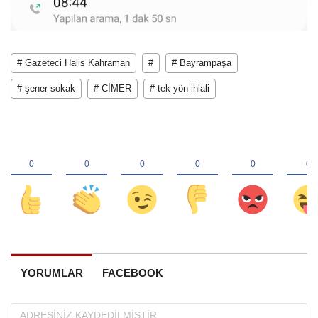
# Gazeteci Halis Kahraman
#
# Bayrampaşa
# şener sokak
# CİMER
# tek yön ihlali
YORUMLAR
FACEBOOK