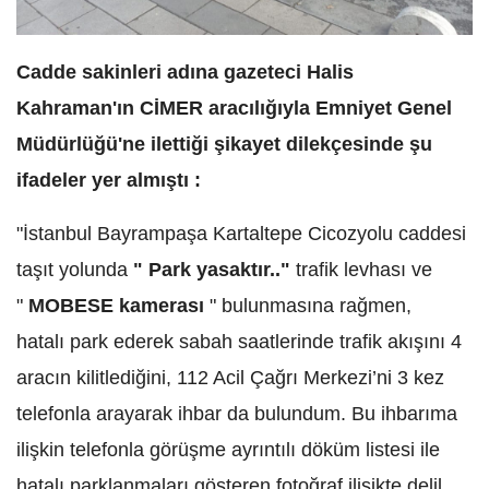
Cadde sakinleri adına gazeteci Halis
Kahraman'ın CİMER aracılığıyla Emniyet Genel
Müdürlüğü'ne ilettiği şikayet dilekçesinde şu
ifadeler yer almıştı :
"İstanbul Bayrampaşa Kartaltepe Cicozyolu caddesi
taşıt yolunda
" Park yasaktır.."
trafik levhası ve
"
MOBESE kamerası
" bulunmasına rağmen,
hatalı park ederek sabah saatlerinde trafik akışını 4
aracın kilitlediğini, 112 Acil Çağrı Merkezi’ni 3 kez
telefonla arayarak ihbar da bulundum. Bu ihbarıma
ilişkin telefonla görüşme ayrıntılı döküm listesi ile
hatalı parklanmaları gösteren fotoğraf ilişikte delil