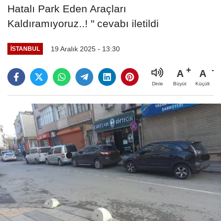
Hatalı Park Eden Araçları
Kaldıramıyoruz..! " cevabı iletildi
19 Aralık 2025 - 13:30
İSTANBUL
A
A
Büyüt
Küçült
Dinle