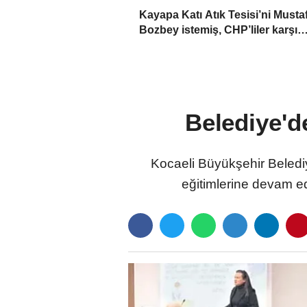
Kayapa Katı Atık Tesisi’ni Musta
Bozbey istemiş, CHP’liler karşı
çıkıyor!
Belediye'd
Kocaeli Büyükşehir Belediy
eğitimlerine devam e