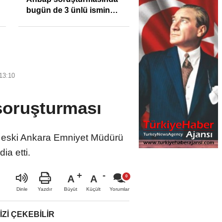
bugün de 3 ünlü ismin
bilgisine başvuruldu!
13:10
soruşturması
n eski Ankara Emniyet Müdürü
ia etti.
A
A
Büyüt
Küçült
Dinle
Yazdır
Yorumlar
IZI ÇEKEBILIR