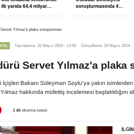
ilk yarıda 64,4 milyar
soruşturmasında 4
TL'lik araç yatırımı
tutuklama
ervet Yılmaz'a plaka soruşturması
Yayınlanma: 20 Mayıs 2024 - 13:05
Güncelleme: 20 Mayıs 2024 - 
NCEL
ürü Servet Yılmaz'a plaka 
i İçişleri Bakanı Süleyman Soylu’ya yakın isimlerde
Yılmaz hakkında müfettiş incelemesi başlatıldığını idd
1 dk
okunma süresi
İLGIN