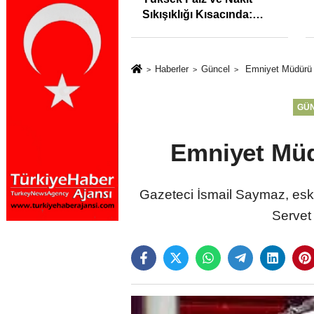
syonunu %31,75;
Sıkışıklığı Kısacında:
%50,49 olarak
Reel Sektörde
dı
Konkordato Fırtınası
Haberler
Güncel
Emniyet Müdürü S
GÜ
Emniyet Müd
Gazeteci İsmail Saymaz, esk
Servet 