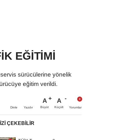
FİK EĞİTİMİ
servis sürücülerine yönelik
ücüye eğitim verildi.
A
A
Büyüt
Küçült
Dinle
Yazdır
Yorumlar
IZI ÇEKEBILIR