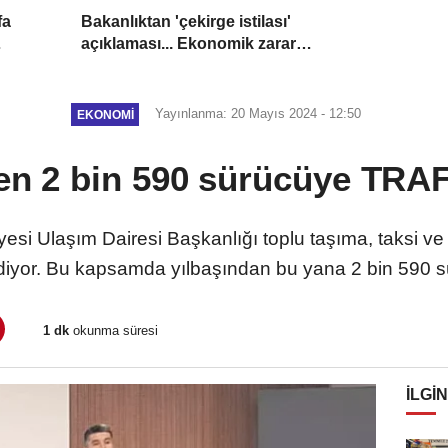
fa
Bakanlıktan 'çekirge istilası'
açıklaması... Ekonomik zarar
oluşturan popülasyon yok
Yayınlanma: 20 Mayıs 2024 - 12:50
EKONOMI
en 2 bin 590 sürücüye TRA
esi Ulaşım Dairesi Başkanlığı toplu taşıma, taksi ve 
diyor. Bu kapsamda yılbaşından bu yana 2 bin 590 sür
1 dk
okunma süresi
İLGIN