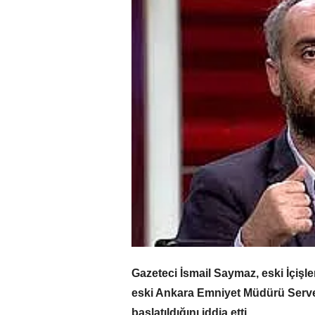
Gazeteci İsmail Saymaz, eski İçişl
eski Ankara Emniyet Müdürü Serve
başlatıldığını iddia etti.