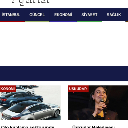
 SELECT LANGUAGE YOU WOULD TO READ 
OKUMAK İSTEDİĞİNİZ DİLİ SEÇİNİZ
  Powered by 
Translate
İSTANBUL
GÜNCEL
EKONOMI
SIYASET
SAĞLIK
EKONOMI
ÜSKÜDAR
Oto kiralama sektöründe
Üsküdar Belediyesi