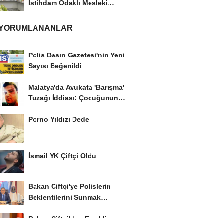
İstihdam Odaklı Mesleki
Eğitim Protokolü
 YORUMLANANLAR
Polis Basın Gazetesi'nin Yeni
Sayısı Beğenildi
Malatya'da Avukata 'Barışma'
Tuzağı İddiası: Çocuğunun
Gözü...
Porno Yıldızı Dede
İsmail YK Çiftçi Oldu
Bakan Çiftçi'ye Polislerin
Beklentilerini Sunmak
İstiyor..!