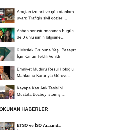
Araçtan izmarit ve çöp atanlara
uyarı: Trafiğin sivil gözleri
izmariti...
Ahbap soruşturmasında bugün
de 3 ünlü ismin bilgisine
başvuruldu!
6 Meslek Grubuna Yeşil Pasaprt
İçin Kanun Teklifi Verildi
Emniyet Müdürü Resul Holoğlu
Mahkeme Kararıyla Göreve
Döndü..!
Kayapa Katı Atık Tesisi’ni
Mustafa Bozbey istemiş,
CHP’liler karşı...
 OKUNAN HABERLER
ETSO ve İSO Arasında