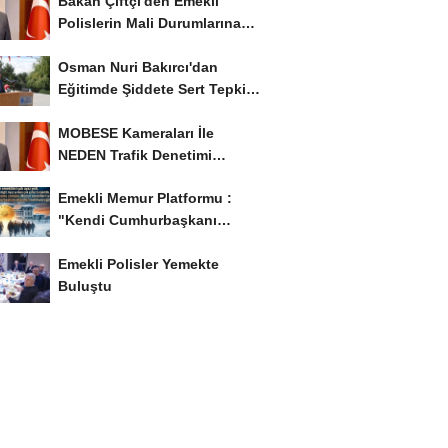
Bakan Çiftçi'den Emekli
Polislerin Mali Durumlarına
İyileştirme İstedi...
Osman Nuri Bakırcı'dan
Eğitimde Şiddete Sert Tepki:
'Eğitim Ailede...
MOBESE Kameraları İle
NEDEN Trafik Denetimi
Yapılmaz ?
Emekli Memur Platformu :
"Kendi Cumhurbaşkanı
Adayımızı Belirleyeceğiz..!...
Emekli Polisler Yemekte
Buluştu