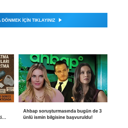
DÖNMEK İÇİN TIKLAYINIZ
Ahbap soruşturmasında bugün de 3
i
ünlü ismin bilgisine başvuruldu!