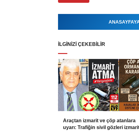
ANASAYFAYA 
İLGINIZI ÇEKEBILIR
Araçtan izmarit ve çöp atanlara
uyarı: Trafiğin sivil gözleri izmarit
affetmeyecek