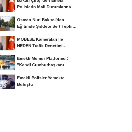
Bakan Çiftçi'den Emekli
Polislerin Mali Durumlarına
İyileştirme İstedi...
Osman Nuri Bakırcı'dan
Eğitimde Şiddete Sert Tepki:
'Eğitim Ailede...
MOBESE Kameraları İle
NEDEN Trafik Denetimi
Yapılmaz ?
Emekli Memur Platformu :
"Kendi Cumhurbaşkanı
Adayımızı Belirleyeceğiz..!...
Emekli Polisler Yemekte
Buluştu