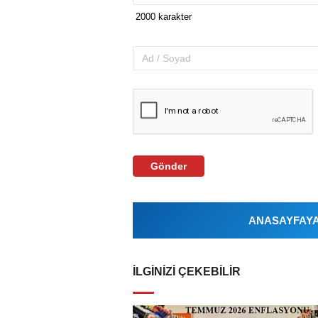
Gönder
ANASAYFAYA 
İLGINIZI ÇEKEBILIR