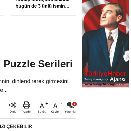
bugün de 3 ünlü ismin
bilgisine başvuruldu!
 Puzzle Serileri
hnini dinlendirerek girmesini
e...
A
A
Büyüt
Küçült
Dinle
Yazdır
Yorumlar
IZI ÇEKEBILIR