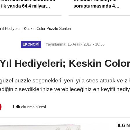
ilk yarıda 64,4 milyar
soruşturmasında 4
TL'lik araç yatırımı
tutuklama
Yıl Hediyeleri; Keskin Color Puzzle Serileri
Yayınlanma: 15 Aralık 2017 - 16:55
EKONOMI
 Yıl Hediyeleri; Keskin Color
güzel puzzle seçenekleri, yeni yıla stres atarak ve zi
ediğiniz sevdiklerinize verebileceğiniz en keyifli hediy
1 dk
okunma süresi
İLGIN