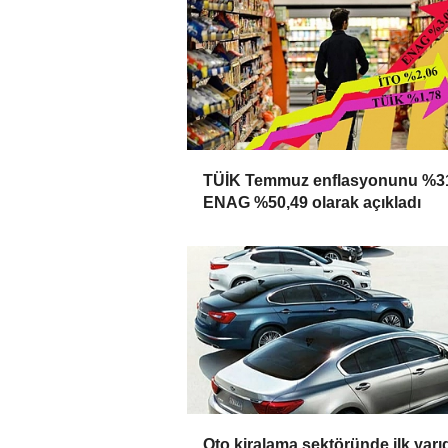
TÜİK Temmuz enflasyonunu %31
ENAG %50,49 olarak açıkladı
Oto kiralama sektöründe ilk yarı