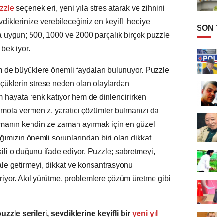
zzle
seçenekleri, yeni yıla stres atarak ve zihnini
vdiklerinize verebileceğiniz en keyifli hediye
SON
aşa uygun; 500, 1000 ve 2000 parçalık birçok puzzle
i bekliyor.
de büyüklere önemli faydaları bulunuyor. Puzzle
çüklerin strese neden olan olaylardan
 hayata renk katıyor hem de dinlendirirken
le mola vermeniz, yaratıcı çözümler bulmanızı da
apmanın kendinize zaman ayırmak için en güzel
ğımızın önemli sorunlarından biri olan dikkat
kili olduğunu ifade ediyor. Puzzle; sabretmeyi,
ale getirmeyi, dikkat ve konsantrasyonu
riyor. Akıl yürütme, problemlere çözüm üretme gibi
zzle serileri, sevdiklerine keyifli bir
yeni yıl