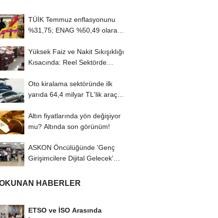
TÜİK Temmuz enflasyonunu
%31,75; ENAG %50,49 olarak
açıkladı
Yüksek Faiz ve Nakit Sıkışıklığı
Kısacında: Reel Sektörde
Konkordato...
Oto kiralama sektöründe ilk
yarıda 64,4 milyar TL'lik araç
yatırımı
Altın fiyatlarında yön değişiyor
mu? Altında son görünüm!
ASKON Öncülüğünde 'Genç
Girişimcilere Dijital Gelecek'
Programı...
 OKUNAN HABERLER
ETSO ve İSO Arasında