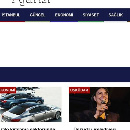
 SELECT LANGUAGE YOU WOULD TO READ 
OKUMAK İSTEDİĞİNİZ DİLİ SEÇİNİZ
  Powered by 
Translate
İSTANBUL
GÜNCEL
EKONOMI
SIYASET
SAĞLIK
EKONOMI
ÜSKÜDAR
Oto kiralama sektöründe
Üsküdar Belediyesi