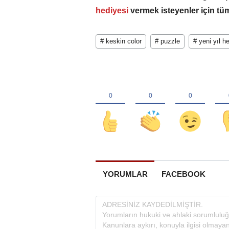
hediyesi
vermek isteyenler için tü
# keskin color
# puzzle
# yeni yıl h
YORUMLAR
FACEBOOK