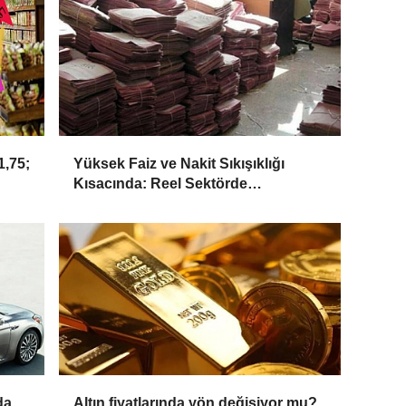
,75;
Yüksek Faiz ve Nakit Sıkışıklığı
Kısacında: Reel Sektörde
Konkordato Fırtınası
da
Altın fiyatlarında yön değişiyor mu?