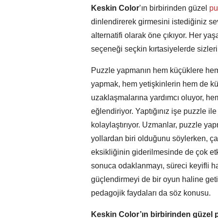
Keskin Color
’ın birbirinden güzel
pu
dinlendirerek girmesini istediğiniz se
alternatifi olarak öne çıkıyor. Her y
seçeneği seçkin kırtasiyelerde sizler
Puzzle yapmanın hem küçüklere hem 
yapmak, hem yetişkinlerin hem de kü
uzaklaşmalarına yardımcı oluyor, hem
eğlendiriyor. Yaptığınız işe puzzle i
kolaylaştırıyor. Uzmanlar, puzzle y
yollardan biri olduğunu söylerken, ça
eksikliğinin giderilmesinde de çok et
sonuca odaklanmayı, süreci keyifli h
güçlendirmeyi de bir oyun haline geti
pedagojik faydaları da söz konusu.
Keskin Color’ın birbirinden güzel pu