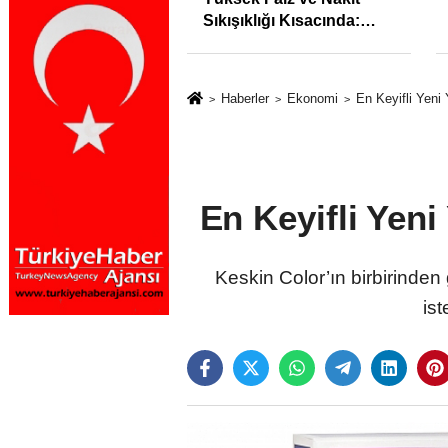
syonunu %31,75;
Sıkışıklığı Kısacında:
%50,49 olarak
Reel Sektörde
dı
Konkordato Fırtınası
Haberler
Ekonomi
En Keyifli Yeni 
En Keyifli Yeni
Keskin Color’ın birbirinden 
ist