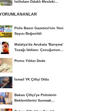
İstihdam Odaklı Mesleki
Eğitim Protokolü
 YORUMLANANLAR
Polis Basın Gazetesi'nin Yeni
Sayısı Beğenildi
Malatya'da Avukata 'Barışma'
Tuzağı İddiası: Çocuğunun
Gözü...
Porno Yıldızı Dede
İsmail YK Çiftçi Oldu
Bakan Çiftçi'ye Polislerin
Beklentilerini Sunmak
İstiyor..!