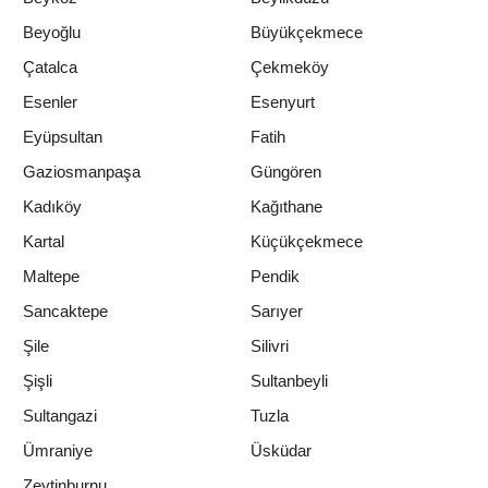
Beyoğlu
Büyükçekmece
Çatalca
Çekmeköy
Esenler
Esenyurt
Eyüpsultan
Fatih
Gaziosmanpaşa
Güngören
Kadıköy
Kağıthane
Kartal
Küçükçekmece
Maltepe
Pendik
Sancaktepe
Sarıyer
Şile
Silivri
Şişli
Sultanbeyli
Sultangazi
Tuzla
Ümraniye
Üsküdar
Zeytinburnu