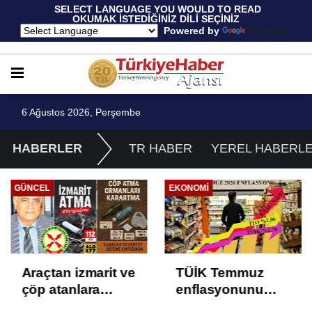
 SELECT LANGUAGE YOU WOULD TO READ 
OKUMAK İSTEDİĞİNİZ DİLİ SEÇİNİZ
  Powered by 
Translate
6 Ağustos 2026, Perşembe
HABERLER
TR HABER
YEREL HABERL
GÜNCEL
EKONOMI
Araçtan izmarit ve
TÜİK Temmuz
çöp atanlara
enflasyonunu
uyarı: Trafiğin
%31,75; ENAG