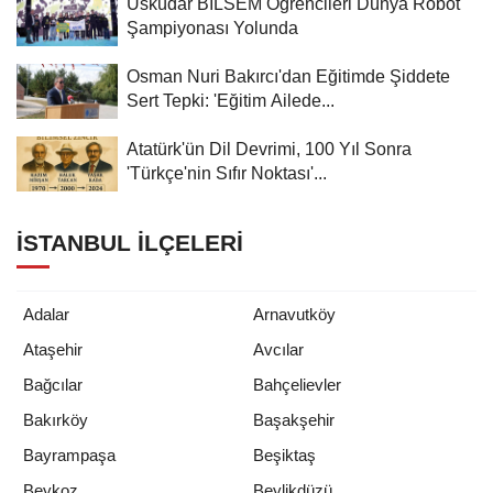
Üsküdar BİLSEM Öğrencileri Dünya Robot
Şampiyonası Yolunda
Osman Nuri Bakırcı'dan Eğitimde Şiddete
Sert Tepki: 'Eğitim Ailede...
Atatürk'ün Dil Devrimi, 100 Yıl Sonra
'Türkçe'nin Sıfır Noktası'...
İSTANBUL İLÇELERI
Adalar
Arnavutköy
Ataşehir
Avcılar
Bağcılar
Bahçelievler
Bakırköy
Başakşehir
Bayrampaşa
Beşiktaş
Beykoz
Beylikdüzü