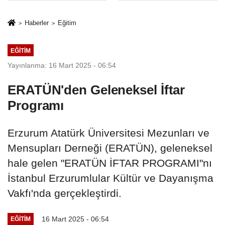
sivil gözleri
%50,49 olarak
izmariti
açıkladı
Haberler
Eğitim
affetmeyecek
EĞITIM
Yayınlanma: 16 Mart 2025 - 06:54
ERATÜN'den Geleneksel İftar
Programı
Erzurum Atatürk Üniversitesi Mezunları ve
Mensupları Derneği (ERATÜN), geleneksel
hale gelen "ERATÜN İFTAR PROGRAMI"nı
İstanbul Erzurumlular Kültür ve Dayanışma
Vakfı'nda gerçekleştirdi.
16 Mart 2025 - 06:54
EĞITIM