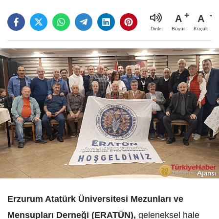
A
A
Büyüt
Küçült
Dinle
Erzurum Atatürk Üniversitesi Mezunları ve
Mensupları Derneği (ERATÜN),
geleneksel hale