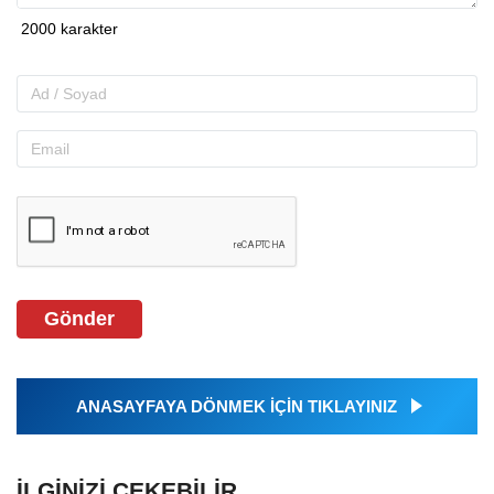
Gönder
ANASAYFAYA DÖNMEK İÇİN TIKLAYINIZ
İLGINIZI ÇEKEBILIR