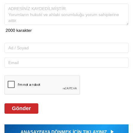
Gönder
ANASAYFAYA DÖNMEK İÇİN TIKLAYINIZ