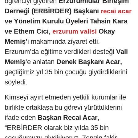
öğrenciyi giydiren
Erzurumlular Birleşim
Derneği (ERBİRDER) Başkanı
recai acar
ve Yönetim Kurulu Üyeleri Tahsin Kara
ve Ethem Cici,
Okay
erzurum valisi
Memiş’
i makamında ziyaret etti.
Erzurum’da eğitime verdikleri desteği
Vali
Memiş
’e anlatan
Denek Başkanı Acar,
geçtiğimiz yıl 35 bin çocuğu giydirdiklerini
söyledi.
Kimseyi ayırt etmeden yetkili kurumlar ile
birlikte ortaklaşa bu görevi yürüttüklerini
ifade eden
Başkan Recai Acar,
“ERBİRDER olarak biz yılda 35 bin
çocuğumuzu giydiriyoruz. Zengin fakir