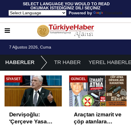
 SELECT LANGUAGE YOU WOULD TO READ 
OKUMAK İSTEDİĞİNİZ DİLİ SEÇİNİZ
  Powered by 
Translate
7 Ağustos 2026, Cuma
HABERLER
TR HABER
YEREL HABERL
SIYASET
GÜNCEL
Dervişoğlu:
Araçtan izmarit ve
'Çerçeve Yasa
çöp atanlara
Çözüm Değil,
uyarı: Trafiğin