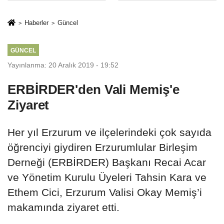
İkinci Cumhuriyet
sivil gözleri
ve İhanet
izmariti
Haberler
Güncel
Belgesidir!'
affetmeyecek
GÜNCEL
Yayınlanma: 20 Aralık 2019 - 19:52
ERBİRDER'den Vali Memiş'e
Ziyaret
Her yıl Erzurum ve ilçelerindeki çok sayıda
öğrenciyi giydiren Erzurumlular Birleşim
Derneği (ERBİRDER) Başkanı Recai Acar
ve Yönetim Kurulu Üyeleri Tahsin Kara ve
Ethem Cici, Erzurum Valisi Okay Memiş’i
makamında ziyaret etti.