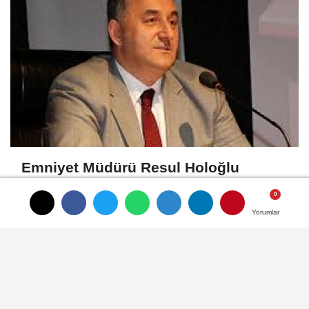
Emniyet Müdürü Resul Holoğlu
Mahkeme Kararıyla Göreve Döndü..!
Yorumlar
Yorumlar
Yorumlar