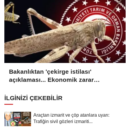
Bakanlıktan 'çekirge istilası'
açıklaması... Ekonomik zarar
oluşturan popülasyon yok
İLGINIZI ÇEKEBILIR
Araçtan izmarit ve çöp atanlara uyarı:
Trafiğin sivil gözleri izmariti...