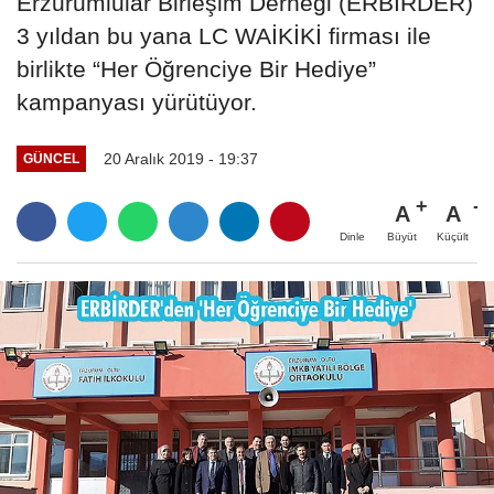
Erzurumlular Birleşim Derneği (ERBİRDER)
3 yıldan bu yana LC WAİKİKİ firması ile
birlikte “Her Öğrenciye Bir Hediye”
kampanyası yürütüyor.
20 Aralık 2019 - 19:37
GÜNCEL
A
A
Büyüt
Küçült
Dinle