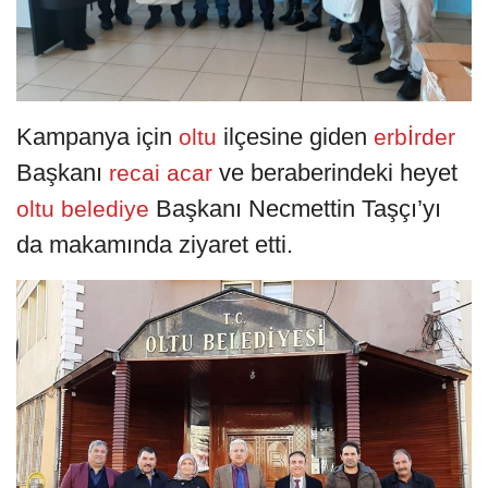
Kampanya için
ilçesine giden
oltu
erbİrder
Başkanı
ve beraberindeki heyet
recai acar
Başkanı Necmettin Taşçı’yı
oltu belediye
da makamında ziyaret etti.