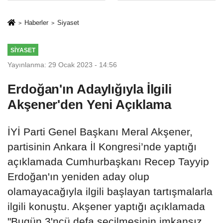
İkinci Cumhuriyet
sivil gözleri
ve İhanet
izmariti
Haberler
Siyaset
Belgesidir!'
affetmeyecek
SIYASET
Yayınlanma: 29 Ocak 2023 - 14:56
Erdoğan'ın Adaylığıyla İlgili
Akşener'den Yeni Açıklama
İYİ Parti Genel Başkanı Meral Akşener,
partisinin Ankara İl Kongresi’nde yaptığı
açıklamada Cumhurbaşkanı Recep Tayyip
Erdoğan'ın yeniden aday olup
olamayacağıyla ilgili başlayan tartışmalarla
ilgili konuştu. Akşener yaptığı açıklamada
"Bugün 3'ncü defa seçilmesinin imkansız