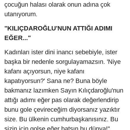
çocuğun halası olarak onun adına çok
utanıyorum.
"KILIÇDAROĞLU'NUN ATTIĞI ADIMI
EĞER..."
Kadınları ister dini inancı sebebiyle, ister
başka bir nedenle sorgulayamazsın. 'Niye
kafanı açıyorsun, niye kafanı
kapatıyorsun?' Sana ne? Buna böyle
bakmanız lazımken Sayın Kılıçdaroğlu'nun
attığı adımı eğer pas olarak değerlendirip
bunu gole çevireceğim diyorsanız yazıktır
size. Bu ülkenin cumhurbaşkanısınız. Bu
sizin için golse eğer batsın bu dünya!"