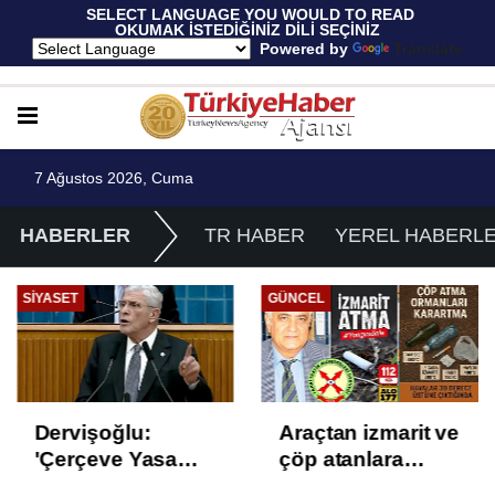
 SELECT LANGUAGE YOU WOULD TO READ 
OKUMAK İSTEDİĞİNİZ DİLİ SEÇİNİZ
  Powered by 
Translate
7 Ağustos 2026, Cuma
HABERLER
TR HABER
YEREL HABERL
SIYASET
GÜNCEL
Dervişoğlu:
Araçtan izmarit ve
'Çerçeve Yasa
çöp atanlara
Çözüm Değil,
uyarı: Trafiğin