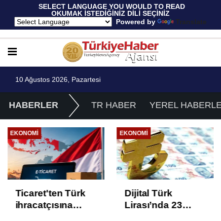
 SELECT LANGUAGE YOU WOULD TO READ 
OKUMAK İSTEDİĞİNİZ DİLİ SEÇİNİZ
  Powered by 
Translate
10 Ağustos 2026, Pazartesi
HABERLER
TR HABER
YEREL HABERL
EKONOMI
YEREL HABERLER
Dijital Türk
AgroGreen
Lirası’nda 23
Bursa'da 80 şehir,
proje üçüncü faza
13 ülke