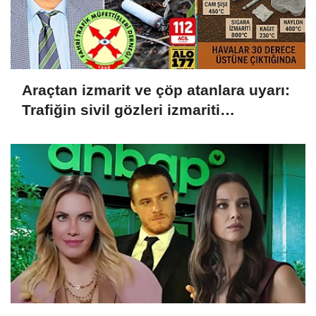
Araçtan izmarit ve çöp atanlara uyarı:
Trafiğin sivil gözleri izmariti
affetmeyecek