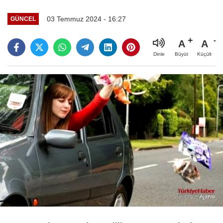
03 Temmuz 2024 - 16:27
GÜNCEL
A
A
Büyüt
Küçült
Dinle