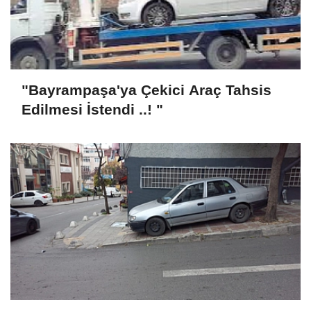
"Bayrampaşa'ya Çekici Araç Tahsis
Edilmesi İstendi ..! "