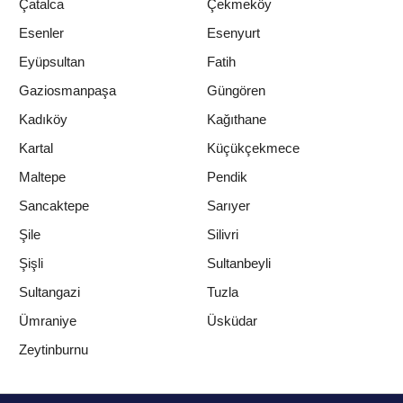
Çatalca
Çekmeköy
Esenler
Esenyurt
Eyüpsultan
Fatih
Gaziosmanpaşa
Güngören
Kadıköy
Kağıthane
Kartal
Küçükçekmece
Maltepe
Pendik
Sancaktepe
Sarıyer
Şile
Silivri
Şişli
Sultanbeyli
Sultangazi
Tuzla
Ümraniye
Üsküdar
Zeytinburnu