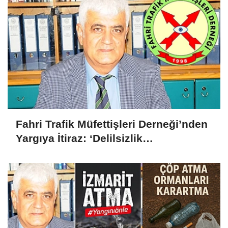
Fahri Trafik Müfettişleri Derneği’nden
Yargıya İtiraz: ‘Delilsizlik
Gerekçesiyle Ceza İptali
Hukuksuzdur’