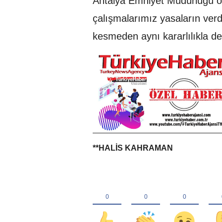
Antalya Emniyet Müdürlüğü ol
çalışmalarımız yasaların verdi
kesmeden aynı kararlılıkla d
**HALİS KAHRAMAN