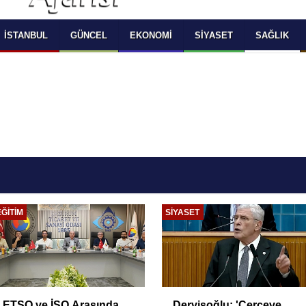
 SELECT LANGUAGE YOU WOULD TO READ 
OKUMAK İSTEDİĞİNİZ DİLİ SEÇİNİZ
  Powered by 
Translate
İSTANBUL
GÜNCEL
EKONOMI
SIYASET
SAĞLIK
EKONOMI
EKONOMI
Yüksek Faiz ve Nakit
Oto kiralama sektöründe