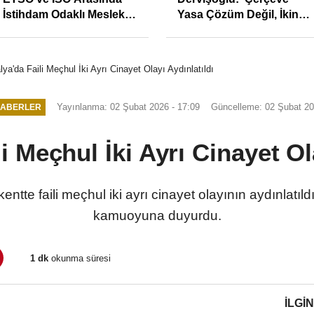
Sıkışıklığı Kısacında:
ilk yarıda 64,4 milyar
Reel Sektörde
TL'lik araç yatırımı
Konkordato Fırtınası
lya'da Faili Meçhul İki Ayrı Cinayet Olayı Aydınlatıldı
Yayınlanma: 02 Şubat 2026 - 17:09
Güncelleme: 02 Şubat 20
HABERLER
i Meçhul İki Ayrı Cinayet Ol
tte faili meçhul iki ayrı cinayet olayının aydınlatıl
kamuoyuna duyurdu.
1 dk
okunma süresi
İLGIN