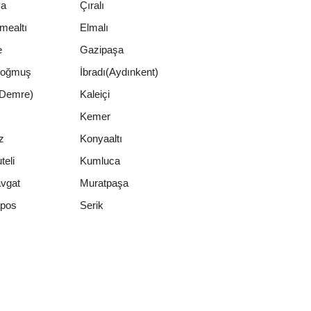
ya
Çıralı
mealtı
Elmalı
e
Gazipaşa
oğmuş
İbradı(Aydınkent)
(Demre)
Kaleiçi
Kemer
z
Konyaaltı
teli
Kumluca
vgat
Muratpaşa
Serik
pos