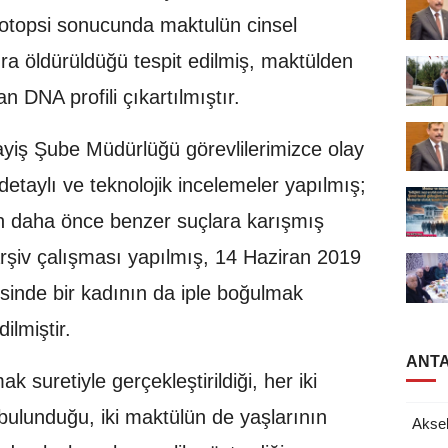
 otopsi sonucunda maktulün cinsel
ra öldürüldüğü tespit edilmiş, maktülden
an DNA profili çıkartılmıştır.
yiş Şube Müdürlüğü görevlilerimizce olay
detaylı ve teknolojik incelemeler yapılmış;
in daha önce benzer suçlara karışmış
 arşiv çalışması yapılmış, 14 Haziran 2019
esinde bir kadının da iple boğulmak
ilmiştir.
ANTA
 suretiyle gerçekleştirildiği, her iki
bulunduğu, iki maktülün de yaşlarının
Akse