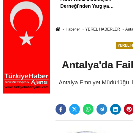
ra uyarı: Trafiğin
enflasyonunu %31,75;
özleri izmariti
ENAG %50,49 olarak
meyecek
açıkladı
Haberler
YEREL HABERLER
Anta
YEREL 
Antalya'da Fail
Antalya Emniyet Müdürlüğü, ken