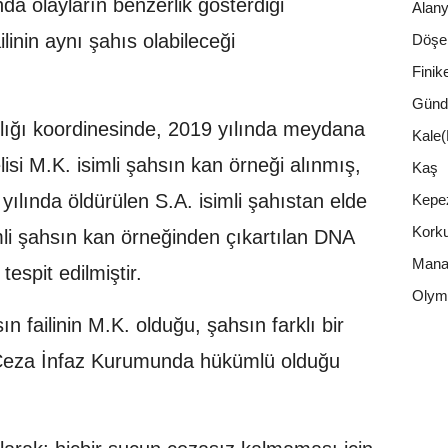
da olayların benzerlik gösterdiği
Alan
ilinin aynı şahıs olabileceği
Döşe
Finik
Günd
lığı koordinesinde, 2019 yılında meydana
Kale
isi M.K. isimli şahsın kan örneği alınmış,
Kaş
yılında öldürülen S.A. isimli şahıstan elde
Kepe
Korku
imli şahsın kan örneğinden çıkartılan DNA
Mana
tespit edilmiştir.
Olym
n failinin M.K. olduğu, şahsın farklı bir
ı Ceza İnfaz Kurumunda hükümlü olduğu