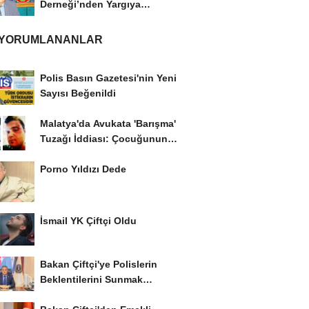
Derneği’nden Yargıya
İtiraz: ‘Delilsizlik...
 YORUMLANANLAR
Polis Basın Gazetesi'nin Yeni
Sayısı Beğenildi
Malatya'da Avukata 'Barışma'
Tuzağı İddiası: Çocuğunun
Gözü...
Porno Yıldızı Dede
İsmail YK Çiftçi Oldu
Bakan Çiftçi'ye Polislerin
Beklentilerini Sunmak
İstiyor..!