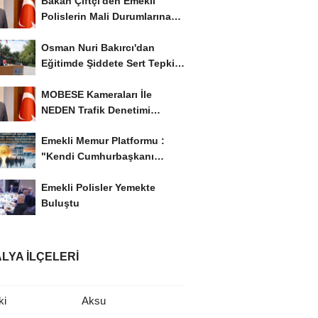
Bakan Çiftçi'den Emekli
Polislerin Mali Durumlarına
İyileştirme İstedi...
Osman Nuri Bakırcı'dan
Eğitimde Şiddete Sert Tepki:
'Eğitim Ailede...
MOBESE Kameraları İle
NEDEN Trafik Denetimi
Yapılmaz ?
Emekli Memur Platformu :
"Kendi Cumhurbaşkanı
Adayımızı Belirleyeceğiz..!...
Emekli Polisler Yemekte
Buluştu
LYA İLÇELERI
ki
Aksu