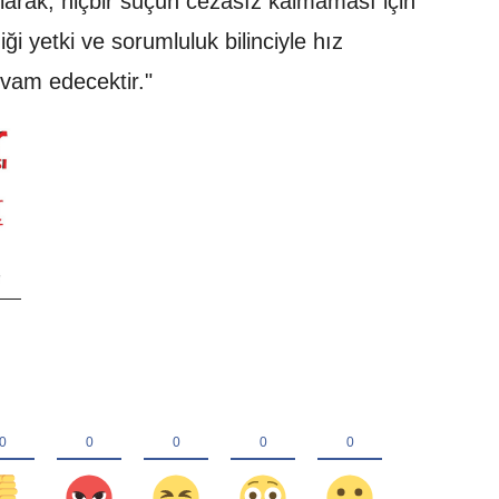
arak; hiçbir suçun cezasız kalmaması için
ği yetki ve sorumluluk bilinciyle hız
evam edecektir."