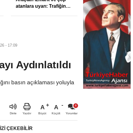
soruşturmasında 4
tutuklama
26 - 17:09
ayı Aydınlatıldı
dığını basın açıklaması yoluyla
A
A
Büyüt
Küçült
Dinle
Yazdır
Yorumlar
IZI ÇEKEBILIR